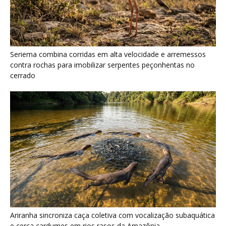
Seriema combina corridas em alta velocidade e arremessos
contra rochas para imobilizar serpentes peçonhentas no
cerrado
Ariranha sincroniza caça coletiva com vocalização subaquática
e cerca cardumes em rios rasos da Amazônia