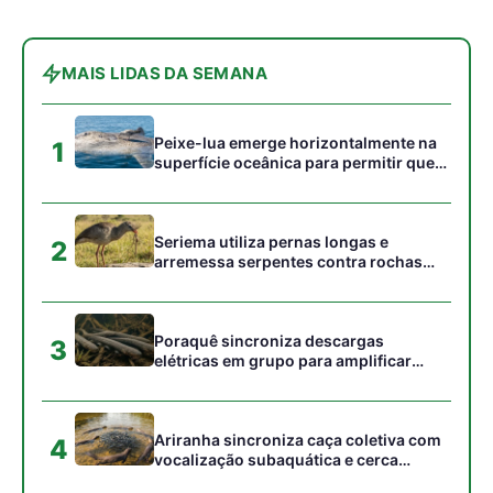
MAIS LIDAS DA SEMANA
Peixe-lua emerge horizontalmente na
1
superfície oceânica para permitir que
aves marinhas removam ectoparasitas
acumulados em sua pele
Seriema utiliza pernas longas e
2
arremessa serpentes contra rochas
para subjugar presas peçonhentas nos
campos
Poraquê sincroniza descargas
3
elétricas em grupo para amplificar
campo elétrico e atordoar cardumes de
peixes maiores na Amazônia
Ariranha sincroniza caça coletiva com
4
vocalização subaquática e cerca
cardumes em rios rasos da Amazônia