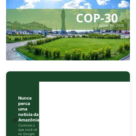
Nunca
perca
uma
notícia da
🌿
Amazônia
Controle o
que você vê
no Google