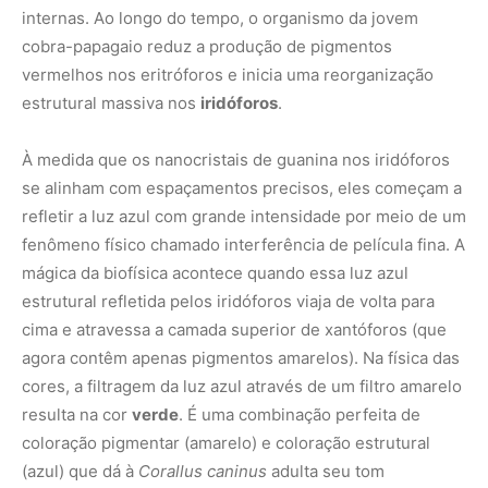
agora contêm apenas pigmentos amarelos). Na física das
cores, a filtragem da luz azul através de um filtro amarelo
resulta na cor
verde
. É uma combinação perfeita de
coloração pigmentar (amarelo) e coloração estrutural
(azul) que dá à
Corallus caninus
adulta seu tom
esmeralda característico.
A razão ecológica: por que mudar de cor?
A existência do dicromatismo ontogenético na cobra-
papagaio desafia os biólogos a responderem a uma
pergunta fundamental: qual é a vantagem evolutiva de
nascer laranja se o destino final é viver camuflada no
verde das folhas? A resposta reside nas diferenças de
comportamento e vulnerabilidade entre filhotes e
adultos.
As cobras-papagaio adultas são estritamente arborícolas,