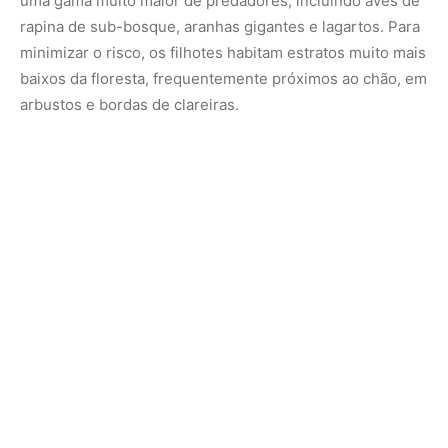
Nesse ambiente de sub-bosque baixo, a coloração
laranja ou avermelhada funciona como uma camuflagem
altamente eficiente contra predadores visuais. O tom
terracota quebra a silhueta da serpente contra galhos
secos, folhas mortas caídas que ficam presas nas
árvores, cipós lenhosos e, crucialmente, contra os tufos