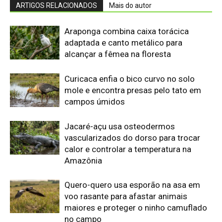
Quero-quero usa esporão na asa em
voo rasante para afastar animais
maiores e proteger o ninho camuflado
no campo
Filhotes de tartaruga-da-amazônia
vocalizam dentro do ovo e sincronizam
a saída coletiva do ninho até a água
Saracura distribui o peso dos dedos
sobre plantas flutuantes e corre para
escapar em áreas alagadas