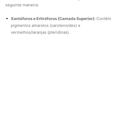
Iridóforos (Camada Intermediária):
Não possuem
pigmentos próprios. Eles contêm nanocristais de
guanina que funcionam como espelhos
microscópicos, refletindo e espalhando comprimentos
de onda de luz específicos (coloração estrutural),
principalmente a luz azul.