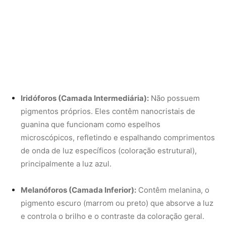
Melanóforos (Camada Inferior):
Contêm melanina, o
pigmento escuro (marrom ou preto) que absorve a luz
e controla o brilho e o contraste da coloração geral.
Quando a cobra-papagaio nasce, seus eritróforos e
xantóforos estão saturados de pteridinas e carotenoides
ativos, enquanto os iridóforos ainda não estão totalmente
desenvolvidos ou organizados para refletir a luz azul de
forma eficiente. O resultado visual dessa configuração
inicial é o tom vermelho-tijolo ou laranja-coral brilhante
que caracteriza os recém-nascidos.