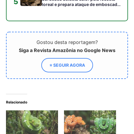
Relacionado
Como os olhos da cobra-
Como a cobra-papagaio
papagaio se transformam
da Amazônia transforma
em potentes sensores
sua pele de laranja para
biológicos para caçar no
verde brilhante ao longo
dossel da noite amazônica
da vida
A cobra papagaio verde
domina as alturas da
Amazônia com um bote