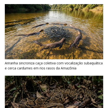
Surucucu detecta calor pela fosseta loreal e prepara ataque de
emboscada no escuro da floresta
Últimas noticias
Araponga combina caixa torácica adaptada e
canto metálico para alcançar a...