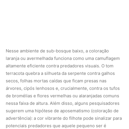
de bromélias e flores vermelhas ou alaranjadas comuns
nessa faixa de altura. Além disso, alguns pesquisadores
sugerem uma hipótese de aposematismo (coloração de
advertência): a cor vibrante do filhote pode sinalizar para
potenciais predadores que aquele pequeno ser é
perigoso ou intragável, garantindo uma camada extra de
proteção durante a fase mais frágil de sua biologia.
À medida que a serpente cresce, ganha massa e
desenvolve sua poderosa musculatura constritora, sua
vulnerabilidade diminui. Ela começa a migrar
verticalmente em direção aos estratos mais altos da
floresta. É exatamente sincronizada com essa mudança
física e comportamental de habitat que a fisiologia da
cobra-papagaio dispara a transição cromática. O laranja
cede espaço ao verde à medida que o dossel se torna
sua nova e permanente morada, consolidando uma das
obras-primas mais espetaculares de design biológico,