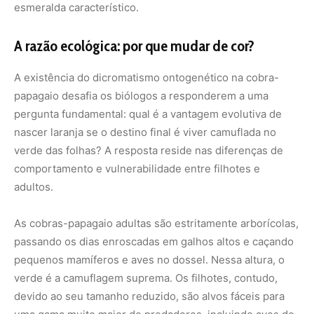
passando os dias enroscadas em galhos altos e caçando
pequenos mamíferos e aves no dossel. Nessa altura, o
verde é a camuflagem suprema. Os filhotes, contudo,
devido ao seu tamanho reduzido, são alvos fáceis para
uma gama muito maior de predadores, incluindo aves de
rapina de sub-bosque, aranhas gigantes e lagartos. Para
minimizar o risco, os filhotes habitam estratos muito mais
baixos da floresta, frequentemente próximos ao chão, em
arbustos e bordas de clareiras.