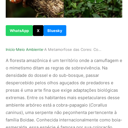
WhatsApp
X
Bluesky
Inicio
Meio Ambiente
A Metamorfose das Cores: Como a cobra-papagaio …
›
›
A floresta amazônica é um território onde a camuflagem e
o mimetismo ditam as regras de sobrevivência. Na
densidade do dossel e do sub-bosque, passar
despercebido pelos olhos aguçados de predadores e
presas é uma arte fina que exige adaptações biológicas
extremas. Entre os habitantes mais espetaculares desse
ambiente arbóreo está a cobra-papagaio (
Corallus
caninus
), uma serpente não peçonhenta pertencente à
família Boidae. Conhecida internacionalmente como boia-
esmeralda, essa espécie é famosa por sua coloração