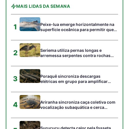
Ariranha sincroniza caça coletiva com
4
vocalização subaquática e cerca
cardumes em rios rasos da Amazônia
Surucucu detecta calor pela fosseta
5
loreal e prepara ataque de emboscada
no escuro da floresta
Gostou desta reportagem?
Siga a Revista Amazônia no Google News
⭐ SEGUIR AGORA