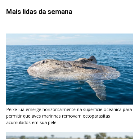
Peixe-lua emerge horizontalmente na superfície oceânica para
permitir que aves marinhas removam ectoparasitas
acumulados em sua pele
Seriema utiliza pernas longas e arremessa serpentes contra
rochas para subjugar presas peçonhentas nos campos