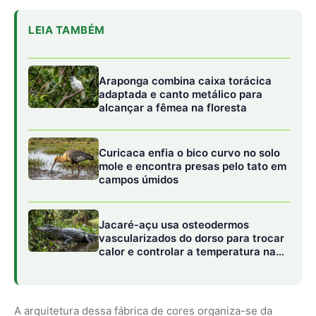
vascularizados do dorso para trocar
calor e controlar a temperatura na
Amazônia
A arquitetura dessa fábrica de cores organiza-se da
seguinte maneira:
Xantóforos e Eritróforos (Camada Superior):
Contêm
pigmentos amarelos (carotenoides) e
vermelhos/laranjas (pteridinas).