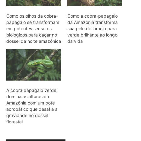
acrobático que desafia a
gravidade no dossel
florestal
ARTIGOS RELACIONADOS
Mais do autor
Araponga combina caixa torácica
adaptada e canto metálico para
alcançar a fêmea na floresta
Curicaca enfia o bico curvo no solo
mole e encontra presas pelo tato em
campos úmidos
Jacaré-açu usa osteodermos
vascularizados do dorso para trocar
calor e controlar a temperatura na
Amazônia