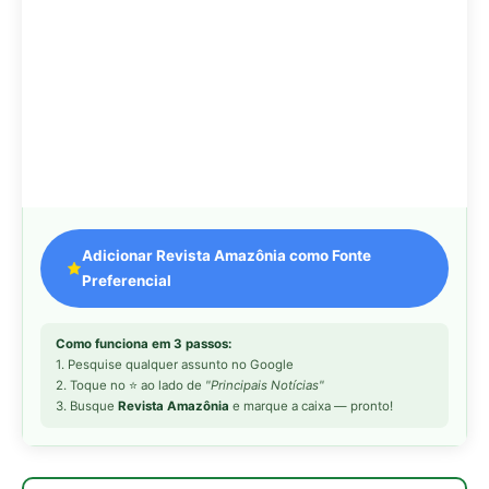
1. Pesquise qualquer assunto no Google
2. Toque no ⭐ ao lado de
"Principais Notícias"
3. Busque
Revista Amazônia
e marque a caixa — pronto!
MAIS LIDAS DA SEMANA
Peixe-lua emerge horizontalmente na
1
superfície oceânica para permitir que
aves marinhas removam ectoparasitas
acumulados em sua pele
Seriema utiliza pernas longas e
2
arremessa serpentes contra rochas
para subjugar presas peçonhentas nos
campos
Poraquê sincroniza descargas
3
elétricas em grupo para amplificar
campo elétrico e atordoar cardumes de
peixes maiores na Amazônia