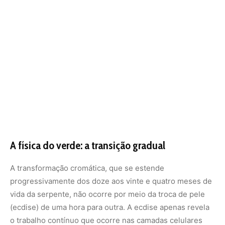
A transformação cromática, que se estende
progressivamente dos doze aos vinte e quatro meses de
vida da serpente, não ocorre por meio da troca de pele
(ecdise) de uma hora para outra. A ecdise apenas revela
o trabalho contínuo que ocorre nas camadas celulares
internas. Ao longo do tempo, o organismo da jovem
cobra-papagaio reduz a produção de pigmentos
vermelhos nos eritróforos e inicia uma reorganização
estrutural massiva nos
iridóforos
.
À medida que os nanocristais de guanina nos iridóforos
se alinham com espaçamentos precisos, eles começam a
refletir a luz azul com grande intensidade por meio de um
fenômeno físico chamado interferência de película fina. A
mágica da biofísica acontece quando essa luz azul
estrutural refletida pelos iridóforos viaja de volta para
cima e atravessa a camada superior de xantóforos (que