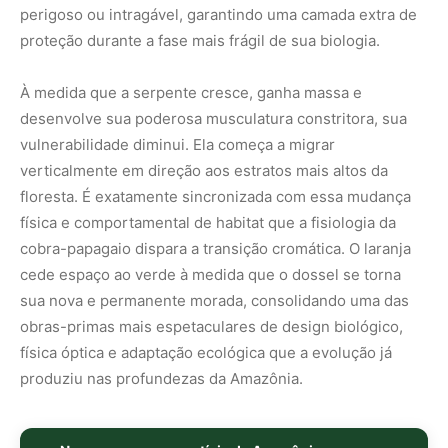
física óptica e adaptação ecológica que a evolução já
produziu nas profundezas da Amazônia.
Nunca perca uma notícia da Amazônia
🌿
Controle o que você vê no Google
O Google lançou as
Fontes Preferenciais
: escolha os
veículos que aparecem com prioridade. Adicione a
Revista Amazônia
e garanta cobertura exclusiva sempre
em destaque.