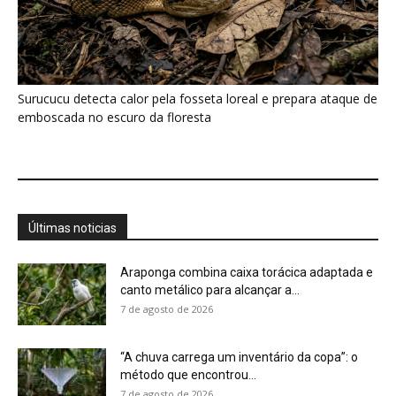
7 de agosto de 2026
“A chuva carrega um inventário da copa”: o
método que encontrou...
7 de agosto de 2026
Curicaca enfia o bico curvo no solo mole e
encontra presas...
7 de agosto de 2026
A árvore que não deixa a água escapar ajuda
cientistas a...
7 de agosto de 2026
Cândido Rondon não foi apenas explorador: a
história do homem que...
7 de agosto de 2026