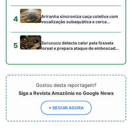
⭐ SEGUIR AGORA
Relacionado
ExpoT&C inicia nesta
Juventude amazônica é
segunda-feira (8) durante
convidada para workshop
a SBPC
internacional rumo à
COP30