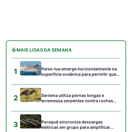
2
arremessa serpentes contra rochas
para subjugar presas peçonhentas nos
campos
Poraquê sincroniza descargas
3
elétricas em grupo para amplificar
campo elétrico e atordoar cardumes de
peixes maiores na Amazônia
Ariranha sincroniza caça coletiva com
4
vocalização subaquática e cerca
cardumes em rios rasos da Amazônia
Surucucu detecta calor pela fosseta
5
loreal e prepara ataque de emboscada
no escuro da floresta
Gostou desta reportagem?
Siga a Revista Amazônia no Google News