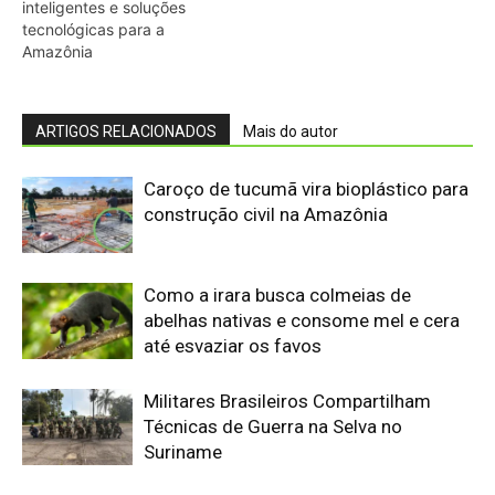
Militares Brasileiros Compartilham
Técnicas de Guerra na Selva no
Suriname
Eletrificação é a “maneira mais segura
de proteger cidadãos”, diz presidente
COP31
Primeiro animal com lateralidade
surgiu com 'minhoca' pré-histórica
UFPR é Centro Embrapii para
Hidrogênio de Baixa Emissão