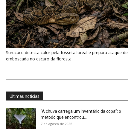
“A chuva carrega um inventário da copa”: o
método que encontrou...
7 de agosto de 2026
Araponga combina caixa torácica adaptada e
canto metálico para alcançar a...
7 de agosto de 2026
Curicaca enfia o bico curvo no solo mole e
encontra presas...
7 de agosto de 2026
A árvore que não deixa a água escapar ajuda
cientistas a...
7 de agosto de 2026
Cândido Rondon não foi apenas explorador: a