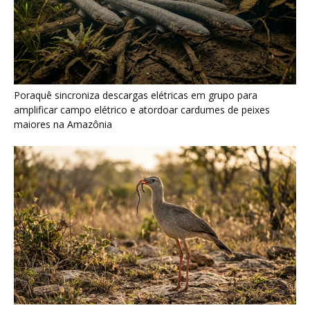
Seriema combina corridas em alta velocidade e arremessos
contra rochas para imobilizar serpentes peçonhentas no
cerrado
Ariranha sincroniza caça coletiva com vocalização subaquática