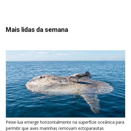
Peixe-lua emerge horizontalmente na superfície oceânica para
permitir que aves marinhas removam ectoparasitas
acumulados em sua pele
Seriema utiliza pernas longas e arremessa serpentes contra
rochas para subjugar presas peçonhentas nos campos