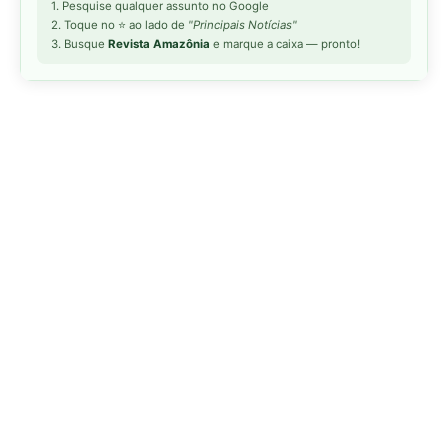
MAIS LIDAS DA SEMANA
Peixe-lua emerge horizontalmente na
1
superfície oceânica para permitir que
aves marinhas removam ectoparasitas
acumulados em sua pele
Seriema utiliza pernas longas e