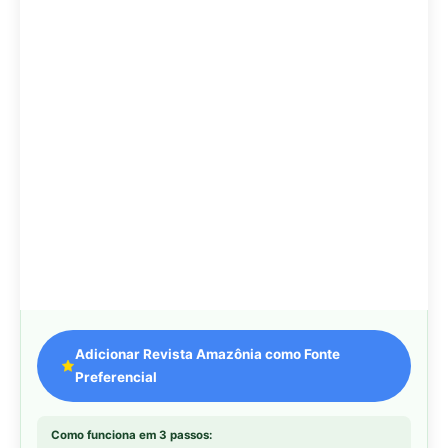
Adicionar Revista Amazônia como Fonte
Preferencial
Como funciona em 3 passos:
1. Pesquise qualquer assunto no Google
2. Toque no ⭐ ao lado de
"Principais Notícias"
3. Busque
Revista Amazônia
e marque a caixa — pronto!