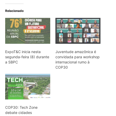
COP30: Tech Zone
debate cidades
inteligentes e soluções
tecnológicas para a
Amazônia
ARTIGOS RELACIONADOS
Mais do autor
Caroço de tucumã vira bioplástico para
construção civil na Amazônia
Como a irara busca colmeias de
abelhas nativas e consome mel e cera
até esvaziar os favos