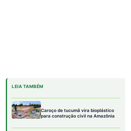
Caroço de tucumã vira bioplástico
para construção civil na Amazônia
Como a irara busca colmeias de
abelhas nativas e consome mel e
cera até esvaziar os favos
Militares Brasileiros Compartilham
Técnicas de Guerra na Selva no
Suriname
Embora tenha como prioridade as nove unidades
federativas da Amazônia Legal, a programação será
aberta também a participantes de outras regiões do país
interessados em aprofundar seus conhecimentos em