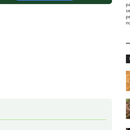
pa
s
p
n