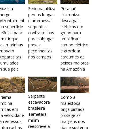
ixe-lua
Seriema utiliza
Poraquê
merge
pernas longas
sincroniza
orizontalment
e arremessa
descargas
na superfície
serpentes
elétricas em
eânica para
contra rochas
grupo para
rmitir que
para subjugar
amplificar
ves marinhas
presas
campo elétrico
emovam
peçonhentas
e atordoar
toparasitas
nos campos
cardumes de
cumulados
peixes maiores
m sua pele
na Amazônia
Serpente
eriema
Como a
escavadora
ombina
majestosa
brasileira
rridas em
onça pintada
Tametara
ta velocidade
protege as
mirim
 arremessos
margens dos
reescreve a
ntra rochas
rios e sustenta