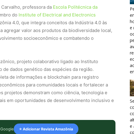
 Carvalho, professora da
Escola Politécnica da
Pe
mbro do
Institute of Electrical and Electronics
e
h
ônia 4.0, que integra conceitos da Indústria 4.0 às
e 
isa agregar valor aos produtos da biodiversidade local,
oc
volvimento socioeconômico e combatendo o
pe
a
r
ec
ico, projeto colaborativo ligado ao Instituto
a
o de dados genético das espécies da região.
e
oleta de informações e blockchain para registro
econômicos para comunidades locais e fortalecer a
s projetos demonstram como ciência, tecnologia e
ais em oportunidades de desenvolvimento inclusivo e
S
c
co
al
e
 Google
⭐ Adicionar Revista Amazônia
co