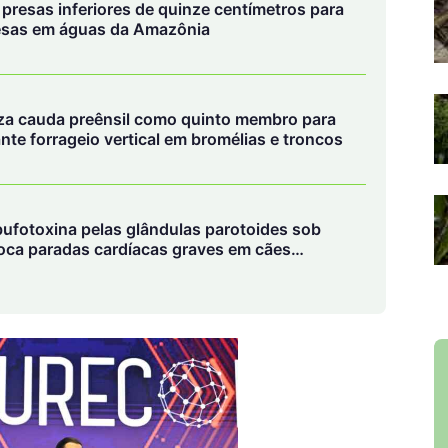
a presas inferiores de quinze centímetros para
resas em águas da Amazônia
za cauda preênsil como quinto membro para
ante forrageio vertical em bromélias e troncos
bufotoxina pelas glândulas parotoides sob
voca paradas cardíacas graves em cães