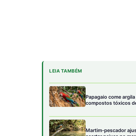
LEIA TAMBÉM
Papagaio come argila 
compostos tóxicos de
Martim-pescador ajust