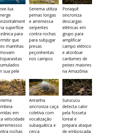
ixe-lua
Seriema utiliza
Poraquê
merge
pernas longas
sincroniza
orizontalment
e arremessa
descargas
na superfície
serpentes
elétricas em
eânica para
contra rochas
grupo para
rmitir que
para subjugar
amplificar
ves marinhas
presas
campo elétrico
emovam
peçonhentas
e atordoar
toparasitas
nos campos
cardumes de
cumulados
peixes maiores
m sua pele
na Amazônia
eriema
Ariranha
Surucucu
ombina
sincroniza caça
detecta calor
rridas em
coletiva com
pela fosseta
ta velocidade
vocalização
loreal e
 arremessos
subaquática e
prepara ataque
ntra rochas
cerca
de emboscada