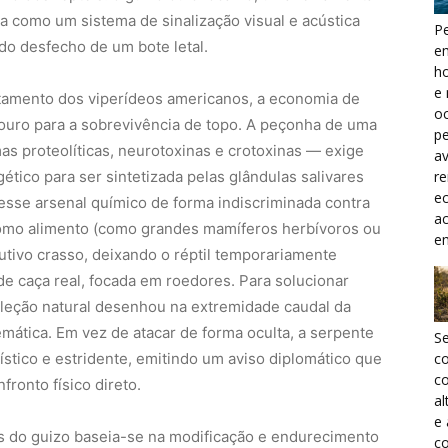
a como um sistema de sinalização visual e acústica
Pe
do desfecho de um bote letal.
e
h
e 
tamento dos viperídeos americanos, a economia de
oc
 ouro para a sobrevivência de topo. A peçonha de uma
pe
s proteolíticas, neurotoxinas e crotoxinas — exige
a
r
tico para ser sintetizada pelas glândulas salivares
ec
esse arsenal químico de forma indiscriminada contra
a
omo alimento (como grandes mamíferos herbívoros ou
e
tivo crasso, deixando o réptil temporariamente
de caça real, focada em roedores. Para solucionar
seleção natural desenhou na extremidade caudal da
ática. Em vez de atacar de forma oculta, a serpente
S
tico e estridente, emitindo um aviso diplomático que
c
co
fronto físico direto.
al
e
ás do guizo baseia-se na modificação e endurecimento
co