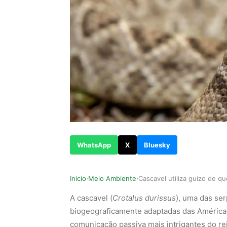
WhatsApp
X
Bluesky
Inicio
Meio Ambiente
›
›
A cascavel (
Crotalus durissus
), uma das se
biogeograficamente adaptadas das América
comunicação passiva mais intrigantes do re