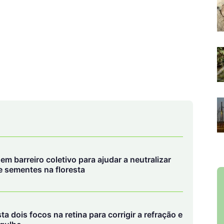
em barreiro coletivo para ajudar a neutralizar
 sementes na floresta
a dois focos na retina para corrigir a refração e