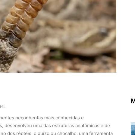
M
Cascavel utiliza guizo de queratina como alarme…
rpentes peçonhentas mais conhecidas e
s, desenvolveu uma das estruturas anatômicas e de
ino dos répteis: o guizo ou chocalho, uma ferramenta