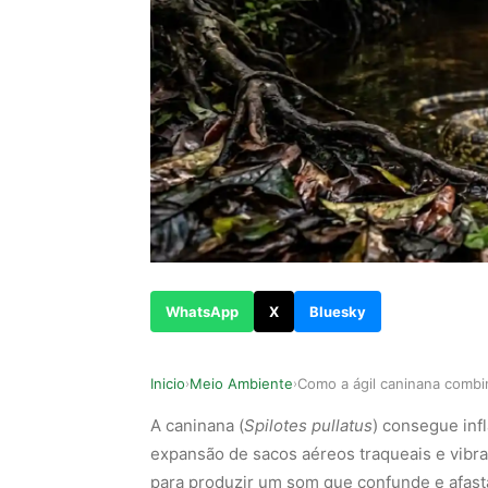
WhatsApp
X
Bluesky
Inicio
Meio Ambiente
›
›
A caninana (
Spilotes pullatus
) consegue inf
expansão de sacos aéreos traqueais e vibra
para produzir um som que confunde e afast