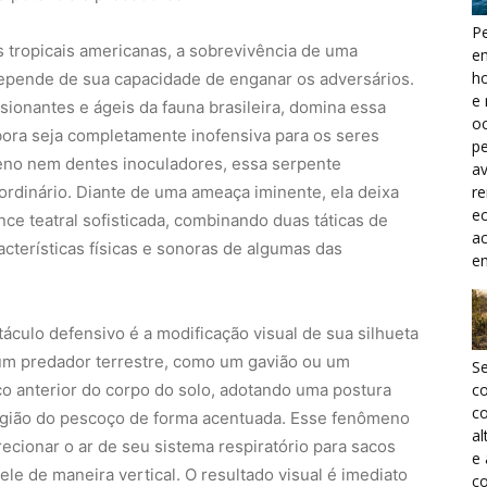
Pe
s tropicais americanas, a sobrevivência de uma
e
h
pende de sua capacidade de enganar os adversários.
e 
ionantes e ágeis da fauna brasileira, domina essa
oc
ora seja completamente inofensiva para os seres
pe
eno nem dentes inoculadores, essa serpente
a
r
rdinário. Diante de uma ameaça iminente, ela deixa
ec
ce teatral sofisticada, combinando duas táticas de
a
cterísticas físicas e sonoras de algumas das
e
culo defensivo é a modificação visual de sua silhueta
 um predador terrestre, como um gavião ou um
S
ço anterior do corpo do solo, adotando uma postura
c
co
a região do pescoço de forma acentuada. Esse fenômeno
al
ecionar o ar de seu sistema respiratório para sacos
e
ele de maneira vertical. O resultado visual é imediato
co