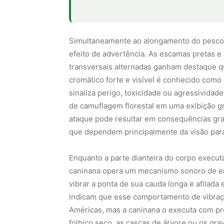
Simultaneamente ao alongamento do pescoço
efeito de advertência. As escamas pretas e
transversais alternadas ganham destaque qu
cromático forte e visível é conhecido como
sinaliza perigo, toxicidade ou agressividade
de camuflagem florestal em uma exibição gr
ataque pode resultar em consequências gr
que dependem principalmente da visão para
Enquanto a parte dianteira do corpo executa
caninana opera um mecanismo sonoro de e
vibrar a ponta de sua cauda longa e afilad
indicam que esse comportamento de vibraçã
Américas, mas a caninana o executa com pr
folhiço seco, as cascas de árvore ou os grav