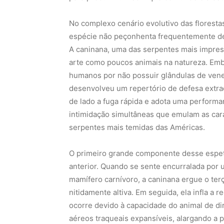
No complexo cenário evolutivo das floresta
espécie não peçonhenta frequentemente de
A caninana, uma das serpentes mais impress
arte como poucos animais na natureza. Emb
humanos por não possuir glândulas de ven
desenvolveu um repertório de defesa extrao
de lado a fuga rápida e adota uma performan
intimidação simultâneas que emulam as cara
serpentes mais temidas das Américas.
O primeiro grande componente desse espetá
anterior. Quando se sente encurralada por
mamífero carnívoro, a caninana ergue o ter
nitidamente altiva. Em seguida, ela infla 
ocorre devido à capacidade do animal de dir
aéreos traqueais expansíveis, alargando a p