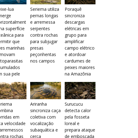
ixe-lua
Seriema utiliza
Poraquê
merge
pernas longas
sincroniza
orizontalment
e arremessa
descargas
na superfície
serpentes
elétricas em
eânica para
contra rochas
grupo para
rmitir que
para subjugar
amplificar
ves marinhas
presas
campo elétrico
emovam
peçonhentas
e atordoar
toparasitas
nos campos
cardumes de
cumulados
peixes maiores
m sua pele
na Amazônia
eriema
Ariranha
Surucucu
ombina
sincroniza caça
detecta calor
rridas em
coletiva com
pela fosseta
ta velocidade
vocalização
loreal e
 arremessos
subaquática e
prepara ataque
ntra rochas
cerca
de emboscada