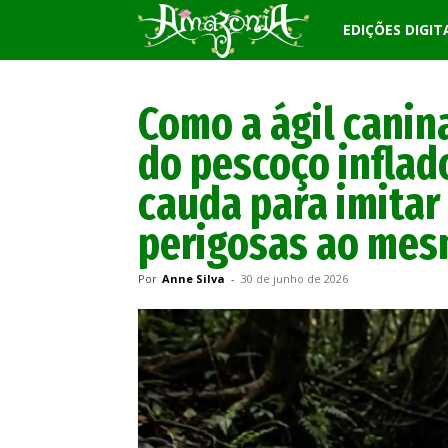
Revista
EDIÇÕES DIGIT
Amazônia
Como a ágil canin
do pescoço inflad
cauda para imitar
perigosas ao me
Por
Anne Silva
-
30 de junho de 2026