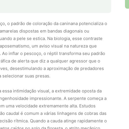
, o padrão de coloração da caninana potencializa o
 amarelas dispostas em bandas diagonais ou
ando a pele se estica. Na biologia, esse contraste
 aposematismo, um aviso visual na natureza que
. Ao inflar o pescoço, o réptil transforma seu padrão
áfica de alerta que diz a qualquer agressor que o
aves, desestimulando a aproximação de predadores
 selecionar suas presas.
 essa intimidação visual, a extremidade oposta da
ngenhosidade impressionante. A serpente começa a
a em uma velocidade extremamente alta. Estudos
o caudal é comum a várias linhagens de cobras das
ecisão rítmica. Quando a cauda atinge rapidamente o
etos caídos no solo da floresta, o atrito mecânico