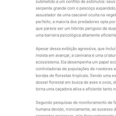
submetido a um conflito de estímulos: seus
serpente grande com o pescoço expandido,
assustador de uma cascavel oculta na vegeta
perfeito, a maioria dos predadores opta por
que parece ser um híbrido perigoso de dua
uma barreira psicológica altamente eficien
Apesar dessa exibição agressiva, que inclu
insista em avançar, a caninana é uma criatur
ecossistema. Ela desempenha um papel ecol
controladoras de populações de roedores e
bordas de florestas tropicais. Sendo uma e
dossel florestal em busca de aves e ovos,
torna uma caçadora ativa e eficiente tanto 
Segundo pesquisas de monitoramento de fa
humana devido, ironicamente, ao sucesso d
serpentes perigosas, elas frequentemente