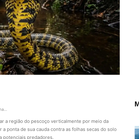
M
Como a ágil caninana combina o blefe do pescoço…
lar a região do pescoço verticalmente por meio da
r a ponta de sua cauda contra as folhas secas do solo
a potenciais predadores.