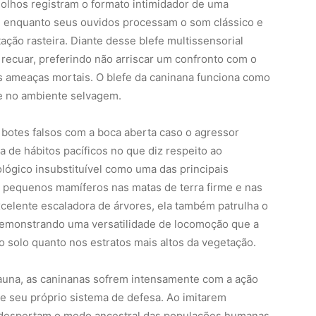
 olhos registram o formato intimidador de uma
 enquanto seus ouvidos processam o som clássico e
ção rasteira. Diante desse blefe multissensorial
 recuar, preferindo não arriscar um confronto com o
s ameaças mortais. O blefe da caninana funciona como
te no ambiente selvagem.
i botes falsos com a boca aberta caso o agressor
a de hábitos pacíficos no que diz respeito ao
ógico insubstituível como uma das principais
 pequenos mamíferos nas matas de terra firme e nas
xcelente escaladora de árvores, ela também patrulha o
 demonstrando uma versatilidade de locomoção que a
no solo quanto nos estratos mais altos da vegetação.
una, as caninanas sofrem intensamente com a ação
e seu próprio sistema de defesa. Ao imitarem
 despertam o medo ancestral das populações humanas