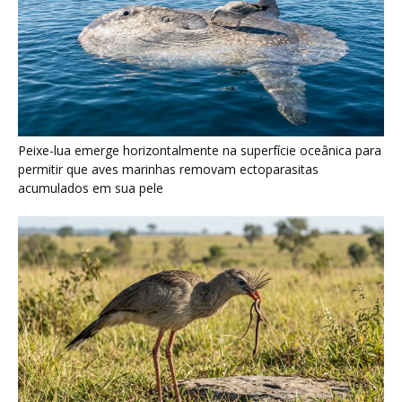
Seriema utiliza pernas longas e arremessa serpentes contra
rochas para subjugar presas peçonhentas nos campos