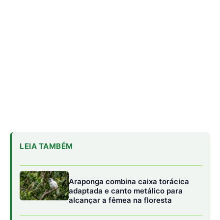
Araponga combina caixa torácica
adaptada e canto metálico para
alcançar a fêmea na floresta
Curicaca enfia o bico curvo no solo
mole e encontra presas pelo tato em
campos úmidos
Jacaré-açu usa osteodermos
vascularizados do dorso para trocar
calor e controlar a temperatura na
Amazônia
O segredo da ilusão acústica de proximidade
O grande trunfo evolutivo desse ajuste de frequência
reside no efeito psicológico que ele exerce sobre o