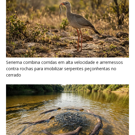
Ariranha sincroniza caça coletiva com vocalização subaquática
e cerca cardumes em rios rasos da Amazônia