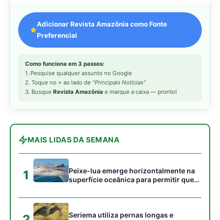
Peixe-lua emerge horizontalmente na
1
superfície oceânica para permitir que
aves marinhas removam ectoparasitas
acumulados em sua pele
Seriema utiliza pernas longas e
2
arremessa serpentes contra rochas
para subjugar presas peçonhentas nos
campos
Poraquê sincroniza descargas
3
elétricas em grupo para amplificar
campo elétrico e atordoar cardumes de
peixes maiores na Amazônia
Ariranha sincroniza caça coletiva com
4
vocalização subaquática e cerca
cardumes em rios rasos da Amazônia
Surucucu detecta calor pela fosseta
5
loreal e prepara ataque de emboscada
no escuro da floresta