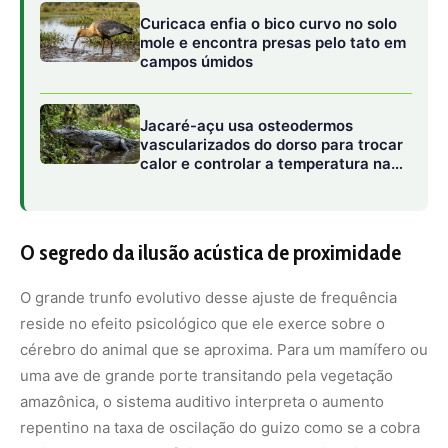
cérebro do animal que se aproxima. Para um mamífero ou
uma ave de grande porte transitando pela vegetação
amazônica, o sistema auditivo interpreta o aumento
repentino na taxa de oscilação do guizo como se a cobra
estivesse avançando fisicamente em sua direção a uma
velocidade avassaladora, ou como se o próprio intruso já
tivesse pisado quase em cima da serpente. Na realidade,
a cascavel permanece rigorosamente estática, camuflada
na serrapilheira do solo florestal.
Esse fenômeno é classificado pelos cientistas como uma
ilusão de proximidade acústica. Ao acelerar os
batimentos para uma frequência que pode ultrapassar
dezenas de oscilações por segundo, o réptil cria uma
quebra de expectativa no processamento de distância
feito pelo predador. O cérebro do invasor é incapaz de
associar aquele som de alta intensidade à distância física