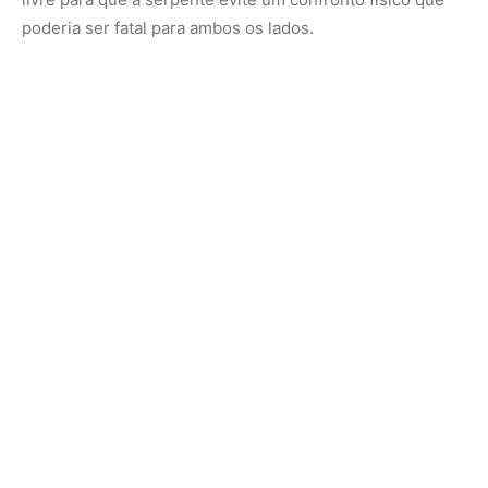
Estratégias diferenciadas para diferentes
tamanhos de ameaça
A cascavel amazônica habita áreas específicas de
lavrados, savanas encravadas e clareiras de mata firme
na região norte, coexistindo com uma vasta gama de
potenciais inimigos e animais herbívoros pisadores.
Diante dessa diversidade, o ajuste do guizo não ocorre
de forma padronizada, mas sim customizada ao contexto