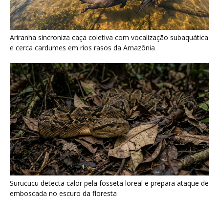
Surucucu detecta calor pela fosseta loreal e prepara ataque de
emboscada no escuro da floresta
Últimas noticias
Araponga combina caixa torácica adaptada e
canto metálico para alcançar a...
7 de agosto de 2026
“A chuva carrega um inventário da copa”: o
método que encontrou...
7 de agosto de 2026
Curicaca enfia o bico curvo no solo mole e