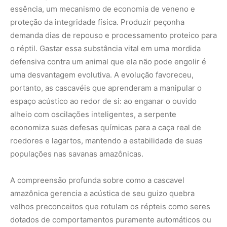
A compreensão profunda sobre como a cascavel
amazônica gerencia a acústica de seu guizo quebra
velhos preconceitos que rotulam os répteis como seres
dotados de comportamentos puramente automáticos ou
simplórios. A complexa rede de interações biológicas
que ocorre no solo da maior floresta do mundo nos
ensina que cada som, por mais aterrorizante que pareça,
possui uma função de equilíbrio e salvaguarda mútua.
Proteger os habitats naturais onde essas estratégias
evolutivas se desenrolam diariamente é o único caminho
para mantermos acessíveis as fascinantes páginas do
livro da biodiversidade planetária.
Nunca perca uma notícia da Amazônia
🌿
Controle o que você vê no Google