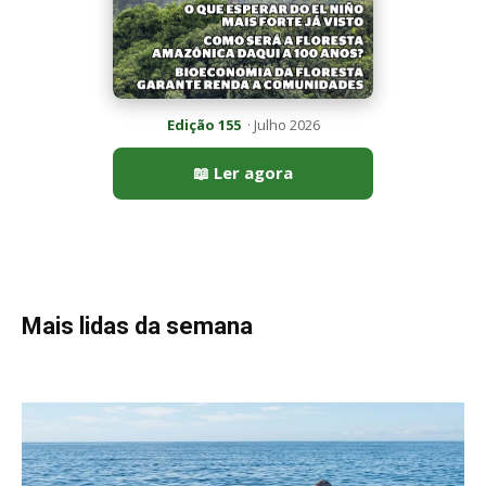
Peixe-lua emerge horizontalmente na superfície oceânica para
permitir que aves marinhas removam ectoparasitas
acumulados em sua pele