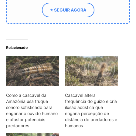
Amazônia usa truque
frequência do guizo e cria
sonoro sofisticado para
ilusão acústica que
enganar o ouvido humano
engana percepção de
e afastar potenciais
distância de predadores e
predadores
humanos
Cascavel da Amazônia
altera frequência do guizo
para criar ilusão sonora
sofisticada que engana o
ouvido humano
ARTIGOS RELACIONADOS
Mais do autor
Araponga combina caixa torácica