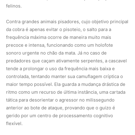
tática para desorientar o agressor no milissegundo
anterior ao bote de ataque, provando que o guizo é
gerido por um centro de processamento cognitivo
flexível.
O custo energético e a ecologia do silêncio
Manter uma estrutura muscular vibrando a dezenas de
hertz exige um investimento metabólico
extraordinariamente alto para um animal de sangue frio.
As células musculares da cauda da cascavel são
densamente povoadas por mitocôndrias e possuem uma
rede de capilares sanguíneos altamente desenvolvida
para evitar a fadiga precoce. Devido a esse imenso gasto
energético, a serpente utiliza o chocalho de forma
extremamente criteriosa. O silêncio continua sendo a
principal linha de defesa da espécie na Amazônia, onde a
camuflagem perfeita contra as folhas secas impede a