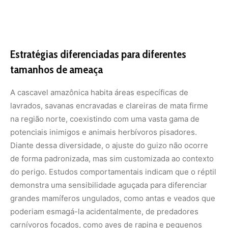
do perigo. Estudos comportamentais indicam que o réptil
demonstra uma sensibilidade aguçada para diferenciar
grandes mamíferos ungulados, como antas e veados que
poderiam esmagá-la acidentalmente, de predadores
carnívoros focados, como aves de rapina e pequenos
felinos.
Contra grandes animais pisadores, cujo objetivo principal
da cobra é apenas evitar o pisoteio, o salto para a
frequência máxima ocorre de maneira muito mais
precoce e intensa, funcionando como um holofote
sonoro urgente no chão da mata. Já no caso de
predadores que caçam ativamente serpentes, a cascavel
tende a prolongar o uso da frequência mais baixa e
controlada, tentando manter sua camuflagem críptica o
maior tempo possível. Ela guarda a mudança drástica de
ritmo como um recurso de última instância, uma cartada