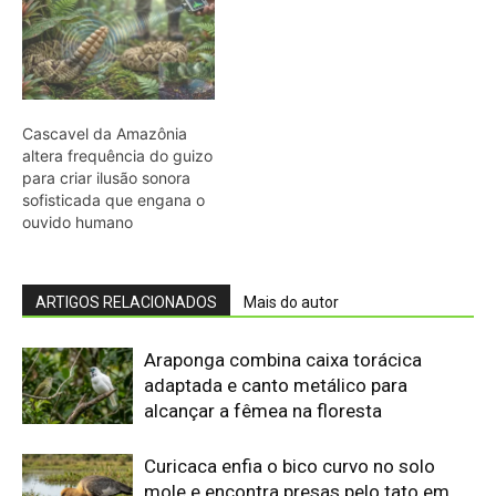
adaptada e canto metálico para
alcançar a fêmea na floresta
Curicaca enfia o bico curvo no solo
mole e encontra presas pelo tato em
campos úmidos
Jacaré-açu usa osteodermos
vascularizados do dorso para trocar
calor e controlar a temperatura na
Amazônia
Quero-quero usa esporão na asa em
voo rasante para afastar animais
maiores e proteger o ninho camuflado
no campo
Filhotes de tartaruga-da-amazônia