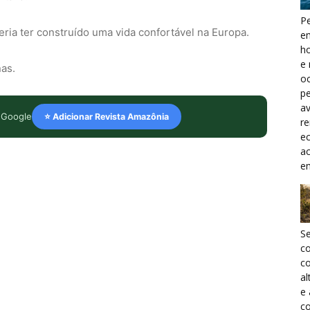
Pe
eria ter construído uma vida confortável na Europa.
e
h
e 
as.
oc
pe
a
 Google
⭐ Adicionar Revista Amazônia
r
ec
a
e
S
c
co
al
e
co