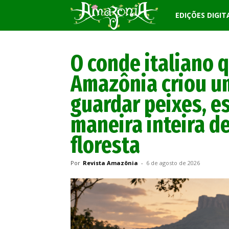
Revista
EDIÇÕES DIGIT
Amazônia
O conde italiano 
Amazônia criou um
guardar peixes, es
maneira inteira d
floresta
Por
Revista Amazônia
-
6 de agosto de 2026