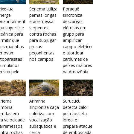
ixe-lua
Seriema utiliza
Poraquê
merge
pernas longas
sincroniza
orizontalment
e arremessa
descargas
na superfície
serpentes
elétricas em
eânica para
contra rochas
grupo para
rmitir que
para subjugar
amplificar
ves marinhas
presas
campo elétrico
emovam
peçonhentas
e atordoar
toparasitas
nos campos
cardumes de
cumulados
peixes maiores
m sua pele
na Amazônia
eriema
Ariranha
Surucucu
ombina
sincroniza caça
detecta calor
rridas em
coletiva com
pela fosseta
ta velocidade
vocalização
loreal e
 arremessos
subaquática e
prepara ataque
ntra rochas
cerca
de emboscada