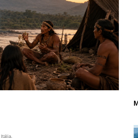
M
tália.