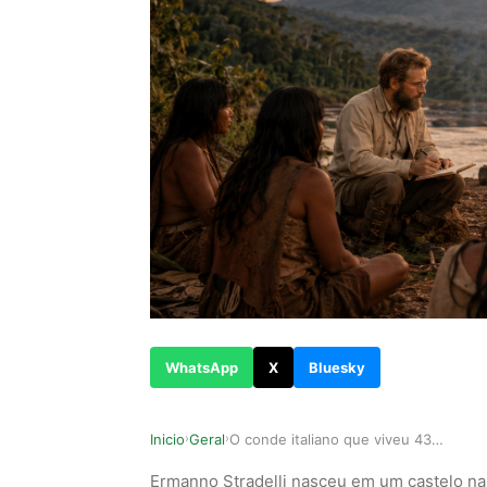
WhatsApp
X
Bluesky
Inicio
Geral
O conde italiano que viveu 43 anos na Amazônia …
›
›
Ermanno Stradelli nasceu em um castelo na I