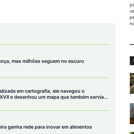
pa
s
p
n
ança, mas milhões seguem no escuro
lizada em cartografia, ele navegou o
XVII e desenhou um mapa que também servia
le da floresta
eira ganha rede para inovar em alimentos