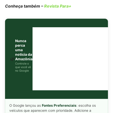
Conheça também –
Revista Para+
Nunca
perca
uma
notícia da
🌿
Amazônia
Controle o
que você vê
no Google
O Google lançou as
Fontes Preferenciais
: escolha os
veículos que aparecem com prioridade. Adicione a