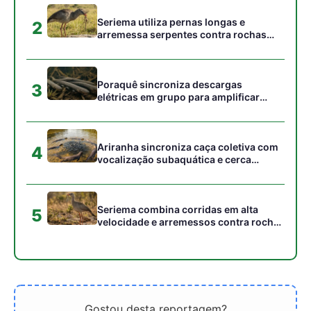
Seriema utiliza pernas longas e
2
arremessa serpentes contra rochas
para subjugar presas peçonhentas nos
campos
Poraquê sincroniza descargas
3
elétricas em grupo para amplificar
campo elétrico e atordoar cardumes de
peixes maiores na Amazônia
Ariranha sincroniza caça coletiva com
4
vocalização subaquática e cerca
cardumes em rios rasos da Amazônia
Seriema combina corridas em alta
5
velocidade e arremessos contra rochas
para imobilizar serpentes peçonhentas
no cerrado
Gostou desta reportagem?