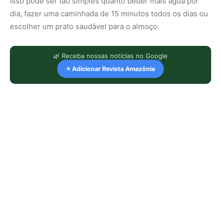
Isso pode ser tão simples quanto beber mais água por
dia, fazer uma caminhada de 15 minutos todos os dias ou
escolher um prato saudável para o almoço.
🌿 Receba nossas notícias no Google
⭐ Adicionar Revista Amazônia
LEIA TAMBÉM
Peixe cachorro utiliza presas