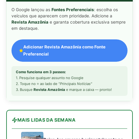
MAIS LIDAS DA SEMANA
Peixe-lua emerge horizontalmente na
1
superfície oceânica para permitir que
aves marinhas removam ectoparasitas
acumulados em sua pele
Seriema utiliza pernas longas e
2
arremessa serpentes contra rochas
para subjugar presas peçonhentas nos
campos
Poraquê sincroniza descargas
3
elétricas em grupo para amplificar
campo elétrico e atordoar cardumes de
peixes maiores na Amazônia
Ariranha sincroniza caça coletiva com
4
vocalização subaquática e cerca
cardumes em rios rasos da Amazônia