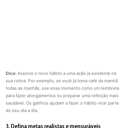
para fazer alongamentos ou preparar uma refeição mais
saudável. Os gatilhos ajudam a fazer o hábito virar parte
do seu dia a dia.
3.
Defina metas realistas e mensuráveis
É fácil perder o foco se você não tiver metas claras e
mensuráveis. Ao invés de definir um objetivo vago como
“quero ser mais saudável”, defina algo mais específico e
alcançável, como “vou caminhar 30 minutos todos os dias
durante 3 semanas”. Metas claras e mensuráveis ajudam
a criar um senso de propósito e realização, tornando o
processo mais gratificante.
Dica:
Use a técnica SMART para definir suas metas: elas
devem ser
Específicas
,
Mensuráveis
,
Atingíveis
,
Relevantes
e com um
Tempo determinado
. Isso torna o
objetivo mais realista e possível de ser alcançado.