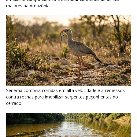
cerrado
Ariranha sincroniza caça coletiva com vocalização subaquática
e cerca cardumes em rios rasos da Amazônia