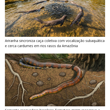
Serpente escavadora brasileira Tametara mirim reescreve a
evolução dos répteis
Últimas noticias
Nova espécie de rã é descoberta em florestas
do Acre
5 de agosto de 2026
Fertilizante inteligente da USP pode regenerar
solos degradados