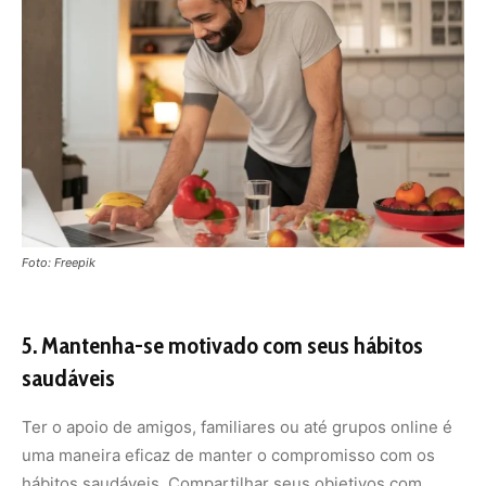
saudáveis
Ter o apoio de amigos, familiares ou até grupos online é
uma maneira eficaz de manter o compromisso com os
hábitos saudáveis. Compartilhar seus objetivos com
outras pessoas aumenta a responsabilidade e cria um
senso de comunidade. Além disso, ter alguém para se
apoiar nos momentos difíceis pode fazer toda a
diferença. Se possível, encontre um parceiro de treino ou
alguém que esteja comprometido com hábitos saudáveis
também.
Dica:
Participar de grupos de apoio ou começar desafios
com amigos pode ser uma excelente maneira de manter
a motivação em alta e ter um incentivo extra para
continuar. O apoio social ajuda a tornar o processo mais
agradável e sustentável.