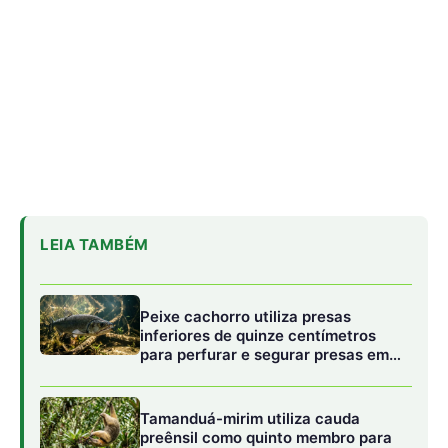
inferiores de quinze centímetros
para perfurar e segurar presas em
águas da Amazônia
Tamanduá-mirim utiliza cauda
preênsil como quinto membro para
estabilizar corpo durante forrageio
vertical em bromélias e troncos
Sapo cururu secreta bufotoxina
pelas glândulas parotoides sob
pressão direta e provoca paradas
cardíacas graves em cães
domésticos
Dica:
Comece com metas pequenas, como “fazer 15
minutos de exercício três vezes por semana” e aumente
à medida que essa atividade se torna parte da sua rotina.
A consistência, mais do que a intensidade, é
fundamental.