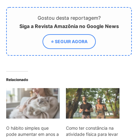
O hábito simples que
Como ter constância na
pode aumentar em anos a
atividade física para levar
expectativa de vida do
uma vida mais saudável
seu gato
Pesquisa Revela Quatro
Padrões de Sono e Seus
Efeitos
ARTIGOS RELACIONADOS
Mais do autor