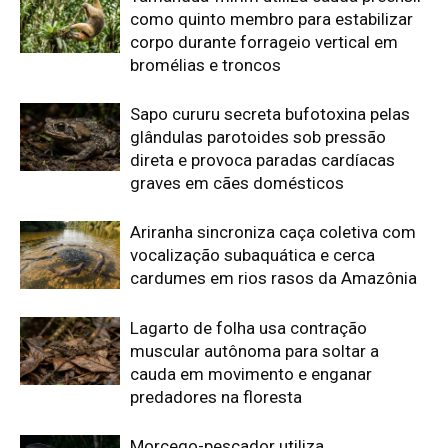
muscular autônoma para soltar a
cauda em movimento e enganar
predadores na floresta
Morcego-pescador utiliza
ecolocalização de alta frequência para
detectar ondulações milimétricas na
superfície da água e capturar peixes
em voo rasante
Edição atual da Revista
Amazônia