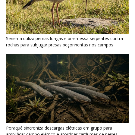
Poraquê sincroniza descargas elétricas em grupo para
amplificar campo elétrico e atordoar cardumes de peixes
maiores na Amazônia
Seriema combina corridas em alta velocidade e arremessos
contra rochas para imobilizar serpentes peçonhentas no