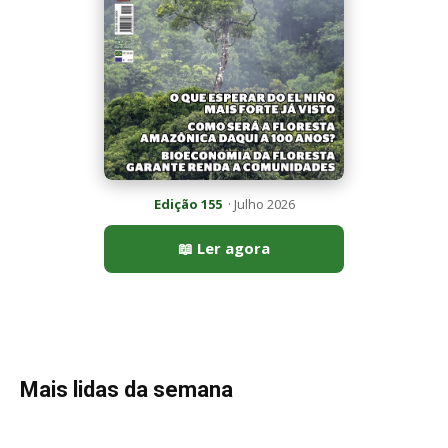
Mais lidas da semana
Peixe-lua emerge horizontalmente na superfície oceânica para
permitir que aves marinhas removam ectoparasitas
acumulados em sua pele