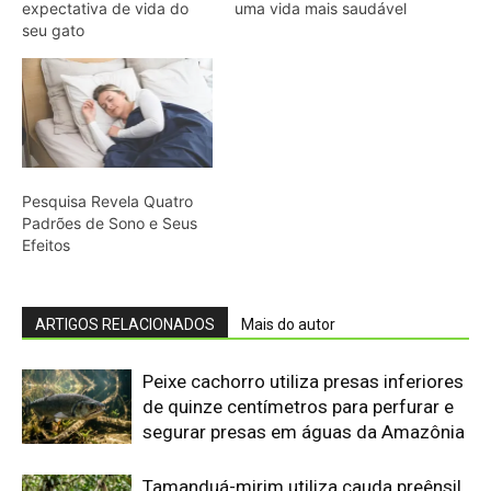
Peixe cachorro utiliza presas inferiores
de quinze centímetros para perfurar e
segurar presas em águas da Amazônia
Tamanduá-mirim utiliza cauda preênsil
como quinto membro para estabilizar
corpo durante forrageio vertical em
bromélias e troncos
Sapo cururu secreta bufotoxina pelas
glândulas parotoides sob pressão
direta e provoca paradas cardíacas
graves em cães domésticos
Ariranha sincroniza caça coletiva com
vocalização subaquática e cerca
cardumes em rios rasos da Amazônia
Lagarto de folha usa contração