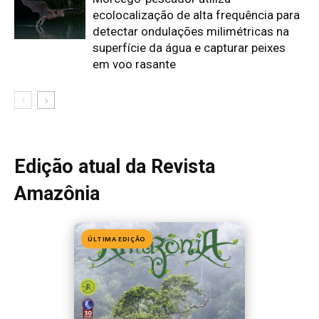
ÚLTIMA EDIÇÃO
Edição 155
· Julho 2026
📖 Ler agora