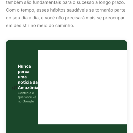
no Google
O Google lançou as
Fontes Preferenciais
: escolha os
veículos que aparecem com prioridade. Adicione a
Revista Amazônia
e garanta cobertura exclusiva sempre
em destaque.
Adicionar Revista Amazônia como Fonte
Preferencial
Como funciona em 3 passos:
1. Pesquise qualquer assunto no Google
2. Toque no ⭐ ao lado de
"Principais Notícias"
3. Busque
Revista Amazônia
e marque a caixa — pronto!