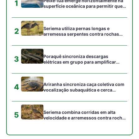
Seriema combina corridas em alta
5
velocidade e arremessos contra rochas
para imobilizar serpentes peçonhentas
no cerrado
Gostou desta reportagem?
Siga a Revista Amazônia no Google News
⭐ SEGUIR AGORA
Relacionado