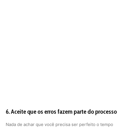
6.
Aceite que os erros fazem parte do processo
Nada de achar que você precisa ser perfeito o tempo
todo. Haverá momentos em que você vai sair da rotina,
comer algo não tão saudável ou falhar em um treino. Isso
é completamente normal e faz parte do processo de
adaptação. O segredo está em não desanimar e continuar
com o foco no objetivo. Perfeição não é o objetivo, mas
sim a persistência.
Dica:
Ao cometer um erro, ao invés de desistir, entenda
que isso faz parte do aprendizado. Volte à sua rotina com
uma mentalidade positiva e a certeza de que você pode
sempre começar de novo.
Criar hábitos saudáveis não é uma tarefa fácil, mas é