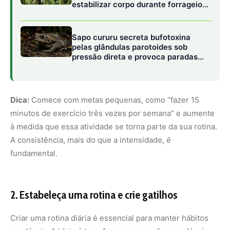
2.
Estabeleça uma rotina e crie gatilhos
Criar uma rotina diária é essencial para manter hábitos
saudáveis. A ideia é transformar suas ações saudáveis
em algo automático, que você faz todos os dias sem
pensar muito sobre isso. Para isso, crie gatilhos que
lembrem você de realizar essas atividades. Pode ser
deixar uma garrafa de água na sua mesa de trabalho para
lembrá-lo de se hidratar, ou colocar os tênis de corrida
ao lado da cama para te motivar a sair para uma
caminhada logo ao acordar.