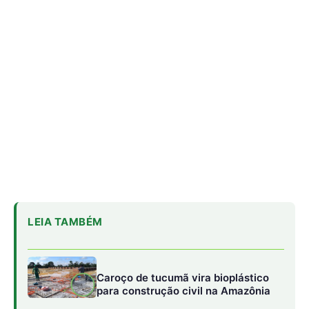
Caroço de tucumã vira bioplástico
para construção civil na Amazônia
Como a irara busca colmeias de
abelhas nativas e consome mel e
cera até esvaziar os favos
Militares Brasileiros Compartilham
Técnicas de Guerra na Selva no
Suriname
Por que a arraia de água doce é tão temida
O medo que ronda a arraia de água doce não vem do