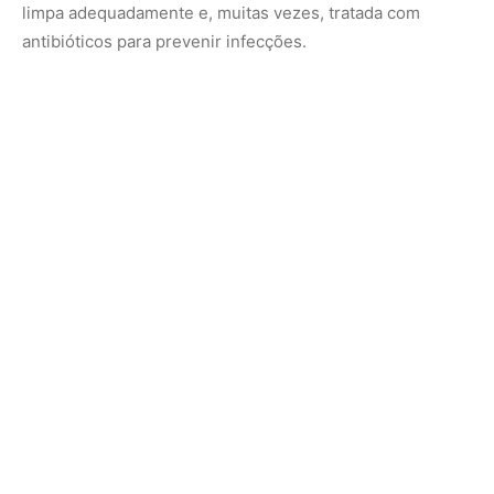
A arraia de água doce pode até causar susto, mas
entender seu comportamento é a chave para perder o
medo e ganhar respeito por esse animal incrivelmente
adaptado aos rios do Brasil. Saber onde ela vive, como se
defender e qual o seu papel na natureza é uma forma de
transformar o temor em consciência. No fim das contas, a
convivência harmoniosa com a fauna fluvial só é possível
com informação e atenção.