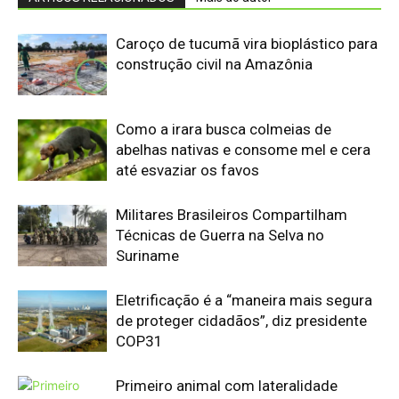
Eletrificação é a “maneira mais segura
de proteger cidadãos”, diz presidente
COP31
Primeiro animal com lateralidade
surgiu com 'minhoca' pré-histórica
UFPR é Centro Embrapii para
Hidrogênio de Baixa Emissão
Edição atual da Revista
Amazônia