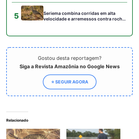
Relacionado
Arraia de água doce na
Arraia de água doce:
Amazônia — hábitos e
como evitar acidentes em
perigos
rios e igarapés
Como a arraia de água
doce amazônica domina a