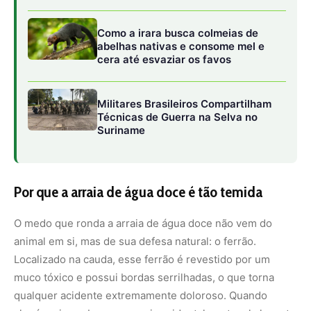
animal em si, mas de sua defesa natural: o ferrão.
Localizado na cauda, esse ferrão é revestido por um
muco tóxico e possui bordas serrilhadas, o que torna
qualquer acidente extremamente doloroso. Quando
alguém pisa sobre uma arraia acidentalmente, ela levanta
a cauda e crava o espinho na perna ou no pé da pessoa,
liberando a toxina e causando ferimentos profundos.
A dor intensa é o principal sintoma, mas pode haver ainda
inchaço, sangramento, necrose no local da picada e, em
casos mais graves, infecções secundárias que exigem
cuidados médicos imediatos. O problema se agrava
quando o acidente ocorre em regiões afastadas de
centros urbanos, o que dificulta o socorro rápido.