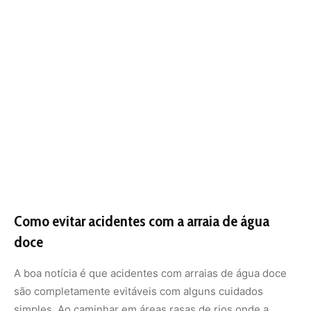
doce
A boa notícia é que acidentes com arraias de água doce
são completamente evitáveis com alguns cuidados
simples. Ao caminhar em áreas rasas de rios onde a
presença do animal é comum, o ideal é arrastar os pés no
fundo ao invés de pisar diretamente. Esse movimento
espanta a arraia antes do contato direto, evitando que ela
reaja em defesa.
Outro ponto importante é respeitar os avisos locais. Em
praias fluviais com incidência conhecida de arraias,
geralmente há placas alertando os visitantes sobre a
presença do animal. Guias turísticos e moradores
também costumam saber os pontos mais críticos e como
se comportar ao entrar na água.