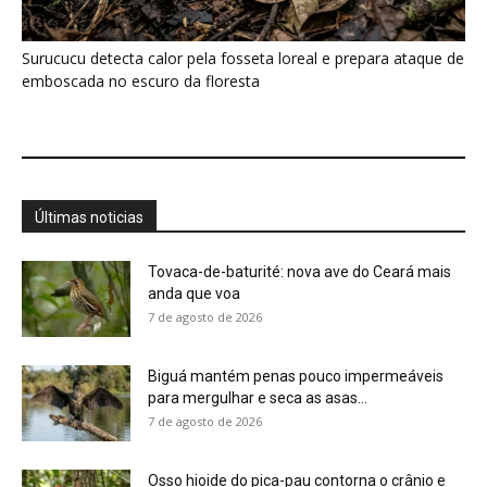
Biguá mantém penas pouco impermeáveis
para mergulhar e seca as asas...
7 de agosto de 2026
Osso hioide do pica-pau contorna o crânio e
amortece impactos repetidos...
7 de agosto de 2026
Papagaio come argila em barreiro coletivo
para ajudar a neutralizar compostos...
7 de agosto de 2026
Como atrair beija-flor para casa e proteger a
ave com cuidado
7 de agosto de 2026