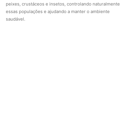
Além disso, sua presença é um indicativo de que o
ecossistema ainda mantém certa qualidade, já que a
espécie não sobrevive bem em águas muito poluídas ou
degradadas. Por isso, proteger a arraia é também uma
forma de preservar a biodiversidade dos rios brasileiros.