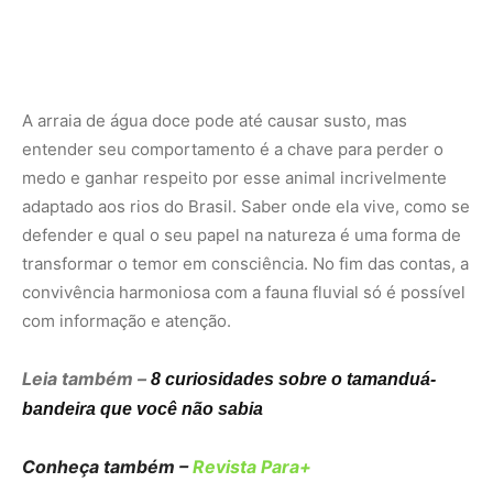
Leia também –
8 curiosidades sobre o tamanduá-
bandeira que você não sabia
Conheça também –
Revista Para+
Nunca perca uma notícia da Amazônia
🌿
Controle o que você vê no Google
O Google lançou as
Fontes Preferenciais
: escolha os
veículos que aparecem com prioridade. Adicione a
Revista Amazônia
e garanta cobertura exclusiva sempre
em destaque.