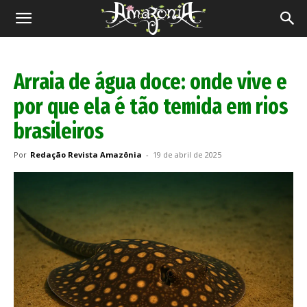
Revista
Amazônia
Arraia de água doce: onde vive e
por que ela é tão temida em rios
brasileiros
Por
Redação Revista Amazônia
-
19 de abril de 2025