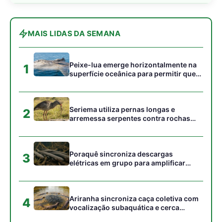
elétricas em grupo para amplificar
campo elétrico e atordoar cardumes de
peixes maiores na Amazônia
Ariranha sincroniza caça coletiva com
4
vocalização subaquática e cerca
cardumes em rios rasos da Amazônia
Seriema combina corridas em alta
5
velocidade e arremessos contra rochas
para imobilizar serpentes peçonhentas
no cerrado
Gostou desta reportagem?
Siga a Revista Amazônia no Google News
⭐ SEGUIR AGORA