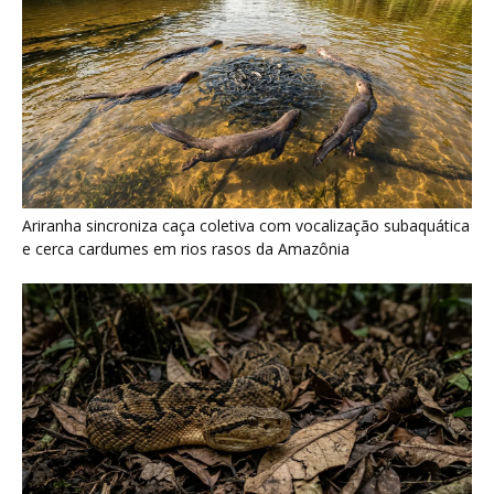
Surucucu detecta calor pela fosseta loreal e prepara ataque de
emboscada no escuro da floresta
Últimas noticias
Tovaca-de-baturité: nova ave do Ceará mais
anda que voa
7 de agosto de 2026