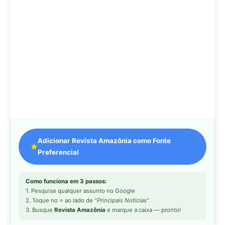
Como funciona em 3 passos:
1. Pesquise qualquer assunto no Google
2. Toque no ⭐ ao lado de
"Principais Notícias"
3. Busque
Revista Amazônia
e marque a caixa — pronto!
MAIS LIDAS DA SEMANA
Peixe-lua emerge horizontalmente na
1
superfície oceânica para permitir que
aves marinhas removam ectoparasitas
acumulados em sua pele
Seriema utiliza pernas longas e
2
arremessa serpentes contra rochas
para subjugar presas peçonhentas nos
campos
Poraquê sincroniza descargas
3