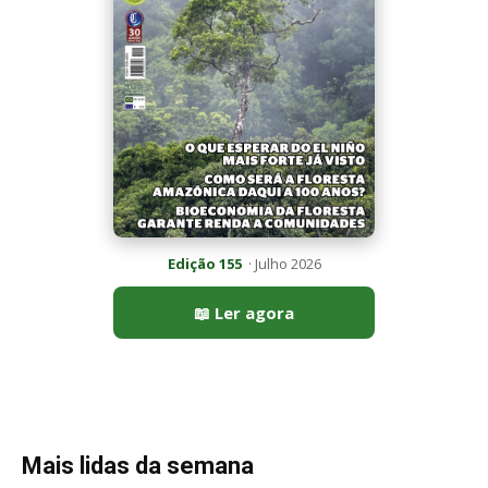
Mais lidas da semana
Peixe-lua emerge horizontalmente na superfície oceânica para
permitir que aves marinhas removam ectoparasitas