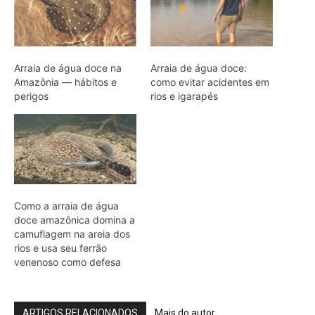
camuflagem na areia dos
rios e usa seu ferrão
venenoso como defesa
ARTIGOS RELACIONADOS
Mais do autor
Caroço de tucumã vira bioplástico para
construção civil na Amazônia
Como a irara busca colmeias de
abelhas nativas e consome mel e cera
até esvaziar os favos
Militares Brasileiros Compartilham
Técnicas de Guerra na Selva no
Suriname