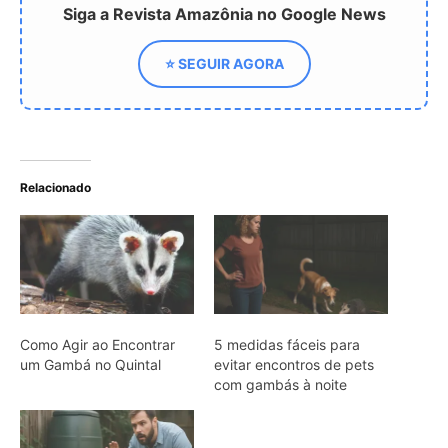
Como Agir ao Encontrar
5 medidas fáceis para
um Gambá no Quintal
evitar encontros de pets
com gambás à noite
Gambá apareceu no
quintal? Veja por que
afastá-lo com barulho
pode ser um erro grave
ARTIGOS RELACIONADOS
Mais do autor
Caroço de tucumã vira bioplástico para
construção civil na Amazônia