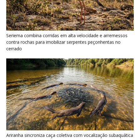
Ariranha sincroniza caça coletiva com vocalização subaquática
e cerca cardumes em rios rasos da Amazônia
Surucucu detecta calor pela fosseta loreal e prepara ataque de
emboscada no escuro da floresta