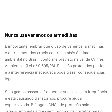
Se o gambá passou a frequentar sua casa com frequência
e está causando transtornos, procure ajuda
especializada. Biólogos, ONGs de proteção animal e
órgãos ambientais possuem protocolos corretos para o
manejo e realocação segura desses animais.
Valorize a presença do gambá como sinal de
equilíbrio ecológico
Por mais estranho que pareça, a visita de um gambá pode
indicar que seu quintal está oferecendo um ecossistema
saudável: com árvores, frutas, insetos e pouca presença
de agrotóxicos. Esses animais ajudam no controle de
pragas, como baratas e escorpiões, e ainda contribuem
para a dispersão de sementes.