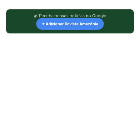
🌿 Receba nossas notícias no Google
⭐ Adicionar Revista Amazônia
LEIA TAMBÉM
Caroço de tucumã vira bioplástico
para construção civil na Amazônia