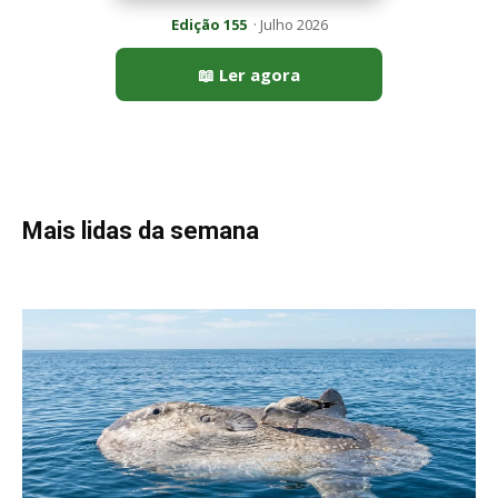
Peixe-lua emerge horizontalmente na superfície oceânica para
permitir que aves marinhas removam ectoparasitas
acumulados em sua pele