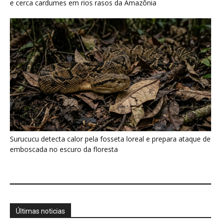
Últimas noticias
Papagaio come argila em barreiro coletivo
para ajudar a neutralizar compostos...
7 de agosto de 2026
Como atrair beija-flor para casa e proteger a
ave com cuidado
7 de agosto de 2026
Ossos de mamute-lanoso surgem às
margens do Danúbio na seca
7 de agosto de 2026
Martim-pescador ajusta dois focos na retina