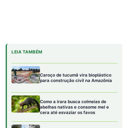
Como a irara busca colmeias de
abelhas nativas e consome mel e
cera até esvaziar os favos
Militares Brasileiros Compartilham
Técnicas de Guerra na Selva no
Suriname
Ao se deparar com um gambá, é importante manter a
calma. Eles não são agressivos e, quando se sentem
ameaçados, tendem a fugir, se fingir de mortos ou liberar
um líquido com odor forte como mecanismo de defesa.
Mantenha a distância e não tente tocar no
gambá