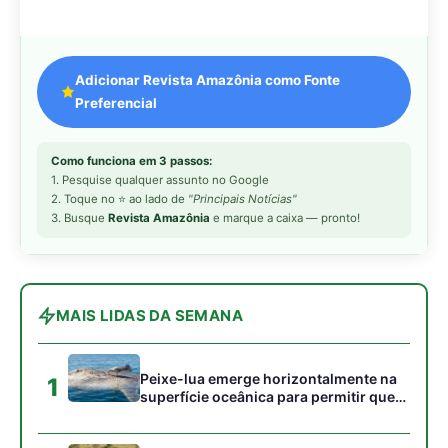
Peixe-lua emerge horizontalmente na
1
superfície oceânica para permitir que
aves marinhas removam ectoparasitas
acumulados em sua pele
Seriema utiliza pernas longas e
2
arremessa serpentes contra rochas
para subjugar presas peçonhentas nos
campos
Poraquê sincroniza descargas
3
elétricas em grupo para amplificar
campo elétrico e atordoar cardumes de
peixes maiores na Amazônia
Ariranha sincroniza caça coletiva com
4
vocalização subaquática e cerca
cardumes em rios rasos da Amazônia
Seriema combina corridas em alta
5
velocidade e arremessos contra rochas
para imobilizar serpentes peçonhentas