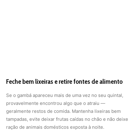
provavelmente encontrou algo que o atraiu —
geralmente restos de comida. Mantenha lixeiras bem
tampadas, evite deixar frutas caídas no chão e não deixe
ração de animais domésticos exposta à noite.
Também é importante verificar se há possíveis tocas ou
esconderijos onde ele possa se abrigar, como pilhas de
madeira, entulhos ou vãos sob escadas. Mantenha esses
espaços limpos e, se necessário, vede-os com telas para
evitar o retorno do animal.
Ilumine o quintal e faça barulho suave para
espantar o gambá
Como os gambás são noturnos e preferem ambientes
escuros e silenciosos, uma maneira simples de espantá-
los sem agressividade é manter o quintal bem iluminado.