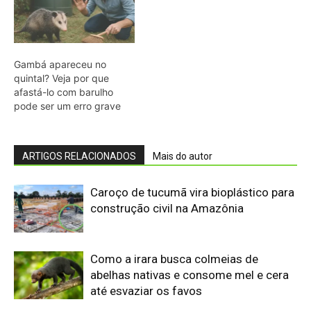
Como a irara busca colmeias de
abelhas nativas e consome mel e cera
até esvaziar os favos
Militares Brasileiros Compartilham
Técnicas de Guerra na Selva no
Suriname
Eletrificação é a “maneira mais segura
de proteger cidadãos”, diz presidente
COP31
Primeiro animal com lateralidade
surgiu com 'minhoca' pré-histórica
UFPR é Centro Embrapii para