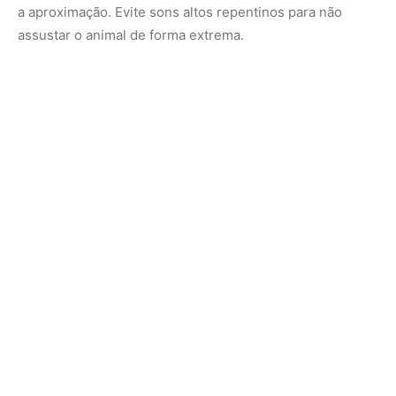
Nunca use venenos ou armadilhas
É importante lembrar que o uso de venenos, armadilhas
e outros métodos cruéis contra gambás é crime
ambiental no Brasil, conforme previsto na Lei de Crimes
Ambientais (Lei nº 9.605/98). Eles são protegidos por lei,
e a interferência inadequada pode trazer consequências
legais.