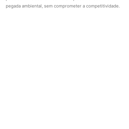
Nunca perca uma notícia da Amazônia
🌿
Controle o que você vê no Google
O Google lançou as
Fontes Preferenciais
: escolha os
veículos que aparecem com prioridade. Adicione a
Revista Amazônia
e garanta cobertura exclusiva sempre
em destaque.