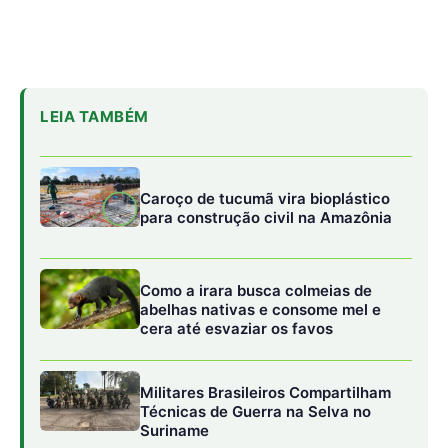
cera até esvaziar os favos
Militares Brasileiros Compartilham
Técnicas de Guerra na Selva no
Suriname
De acordo com a Azul, o OptiClimb já evitou, em um ano e
meio, a emissão de 28 milhões de toneladas de CO₂. Para
se ter uma dimensão, esse volume de gases equivaleria a
ocupar cerca de 15,3 bilhões de metros cúbicos de ar – o
suficiente para encher mais de 6,1 mil piscinas olímpicas.
É uma estatística que transforma dados técnicos em uma
visão concreta do benefício ambiental.
Eficiência que soma economia e consciência