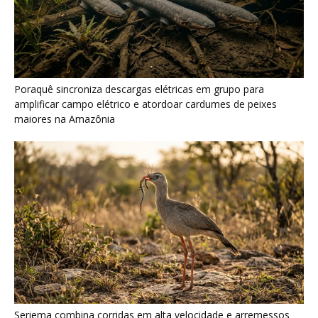
Seriema combina corridas em alta velocidade e arremessos
contra rochas para imobilizar serpentes peçonhentas no
cerrado
Ariranha sincroniza caça coletiva com vocalização subaquática