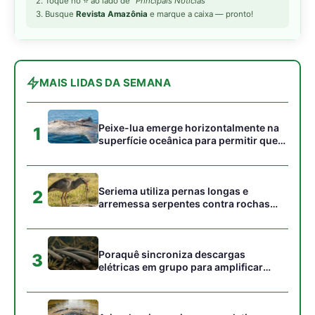
Poraquê sincroniza descargas
3
elétricas em grupo para amplificar
campo elétrico e atordoar cardumes de
peixes maiores na Amazônia
Ariranha sincroniza caça coletiva com
4
vocalização subaquática e cerca
cardumes em rios rasos da Amazônia
Surucucu detecta calor pela fosseta
5
loreal e prepara ataque de emboscada
no escuro da floresta
Gostou desta reportagem?
Siga a Revista Amazônia no Google News
⭐ SEGUIR AGORA