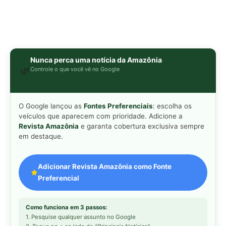
Adicionar Revista Amazônia como Fonte
Preferencial
Como funciona em 3 passos:
1. Pesquise qualquer assunto no Google
2. Toque no ⭐ ao lado de
"Principais Notícias"
3. Busque
Revista Amazônia
e marque a caixa — pronto!
MAIS LIDAS DA SEMANA
Peixe-lua emerge horizontalmente na
1
superfície oceânica para permitir que
aves marinhas removam ectoparasitas
acumulados em sua pele
Seriema utiliza pernas longas e
2
arremessa serpentes contra rochas
para subjugar presas peçonhentas nos
campos