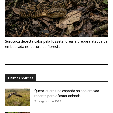
Quero-quero usa esporão na asa em voo
rasante para afastar animais...
7 de agosto de 2026
Eu entrei no mundo dos sapos e lagartos que
vivem entre...
7 de agosto de 2026
A Amazônia não entra em colapso com a
seca, mas muda...
7 de agosto de 2026
Conhecer uma planta é muito mais do que
saber seu nome,...
7 de agosto de 2026
Minerais críticos ganham Investor Day na
EXPOSIBRAM 2026