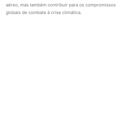
Shawn Gregor, presidente da SITA nas Américas,
destacou que o sucesso da implementação reforça a
visão da empresa: “Essa conquista demonstra como a
tecnologia pode transformar a aviação de maneira
sustentável e eficiente. O compromisso da SITA é apoiar
o setor na busca por operações mais inteligentes, fluidas
e com menor impacto ambiental.”
O futuro da aviação sustentável