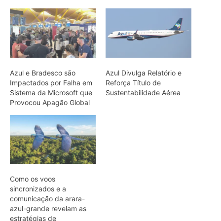
Como os voos
sincronizados e a
comunicação da arara-
azul-grande revelam as
estratégias de
sobrevivência da espécie
na Amazônia
ARTIGOS RELACIONADOS
Mais do autor
Caroço de tucumã vira bioplástico para
construção civil na Amazônia
Como a irara busca colmeias de
abelhas nativas e consome mel e cera
até esvaziar os favos