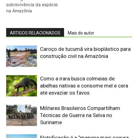
Militares Brasileiros Compartilham
Técnicas de Guerra na Selva no
Suriname
Eletrificação é a “maneira mais segura
de proteger cidadãos”, diz presidente
COP31
Primeiro animal com lateralidade
surgiu com 'minhoca' pré-histórica
UFPR é Centro Embrapii para
Hidrogênio de Baixa Emissão