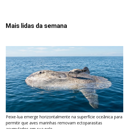
Peixe-lua emerge horizontalmente na superfície oceânica para
permitir que aves marinhas removam ectoparasitas
acumulados em sua pele
Seriema utiliza pernas longas e arremessa serpentes contra
rochas para subjugar presas peçonhentas nos campos