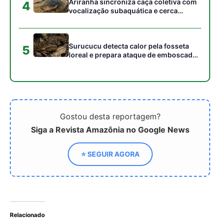
Relacionado
Azul e Bradesco são
Azul Divulga Relatório e
Impactados por Falha em
Reforça Título de
Sistema da Microsoft que
Sustentabilidade Aérea
Provocou Apagão Global