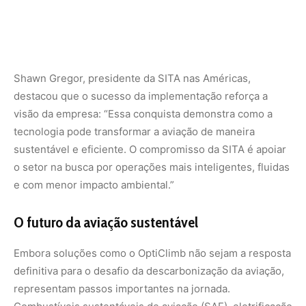
Embora soluções como o OptiClimb não sejam a resposta
definitiva para o desafio da descarbonização da aviação,
representam passos importantes na jornada.
Combustíveis sustentáveis de aviação (SAF), eletrificação
de aeronaves e novas tecnologias de propulsão ainda
estão em desenvolvimento ou possuem custos
proibitivos. Enquanto isso, ferramentas que otimizam
processos já existentes mostram-se como aliados
imediatos.
Ao ampliar a eficiência de cada voo, a Azul se posiciona
não apenas como operadora de transporte aéreo, mas
como agente ativo na transformação da indústria. A lógica
é clara: se cada decolagem for um pouco mais
sustentável, o impacto somado em escala global pode ser
enorme.