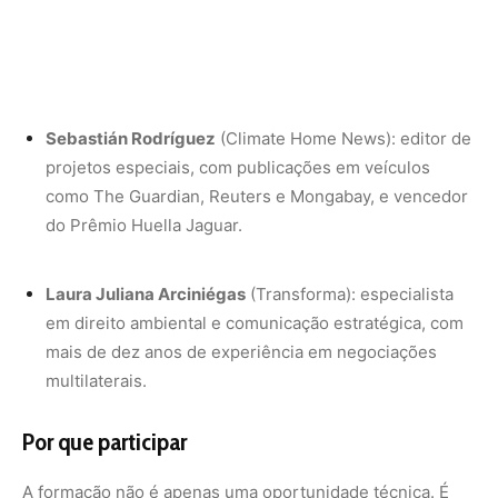
multilaterais.
Por que participar
A formação não é apenas uma oportunidade técnica. É
também um chamado para que jornalistas da região
assumam um papel estratégico na COP30: dar voz às
experiências latino-americanas e mostrar como as
decisões tomadas em Belém podem transformar políticas
públicas, economias locais e a vida de milhões de
pessoas.
Ao participar, comunicadores terão acesso a ferramentas
práticas, mas também a uma rede de especialistas e
colegas que compartilham a mesma missão: ampliar o
olhar crítico e conectar as realidades locais aos desafios
globais.