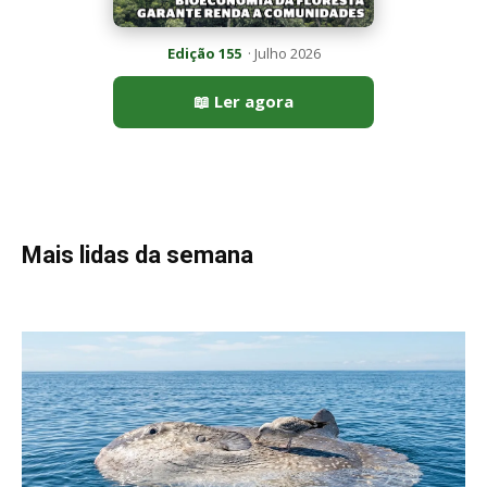
Peixe-lua emerge horizontalmente na superfície oceânica para
permitir que aves marinhas removam ectoparasitas
acumulados em sua pele