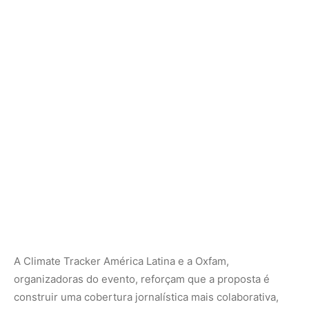
A Climate Tracker América Latina e a Oxfam,
organizadoras do evento, reforçam que a proposta é
construir uma cobertura jornalística mais colaborativa,
diversificada e comprometida com a urgência da crise
climática.
Em tempos em que a informação molda percepções e
influencia decisões políticas, preparar jornalistas para
traduzir a complexidade da COP30 em narrativas
acessíveis é, sem dúvida, uma das tarefas mais
estratégicas rumo a um futuro mais sustentável.
Nunca perca uma notícia da Amazônia
🌿
Controle o que você vê no Google