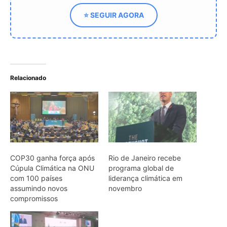
Cúpula Climática na ONU
programa global de
com 100 países
liderança climática em
assumindo novos
novembro
compromissos
Brasil e China assumem
protagonismo climático?
Jornal internacional diz
que ambos desafiam os
EUA
ARTIGOS RELACIONADOS
Mais do autor
Caroço de tucumã vira bioplástico para
construção civil na Amazônia