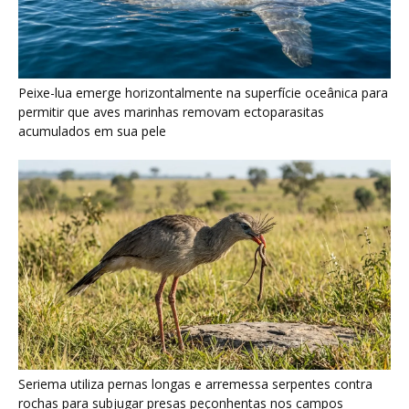
Seriema utiliza pernas longas e arremessa serpentes contra
rochas para subjugar presas peçonhentas nos campos
Poraquê sincroniza descargas elétricas em grupo para
amplificar campo elétrico e atordoar cardumes de peixes
maiores na Amazônia