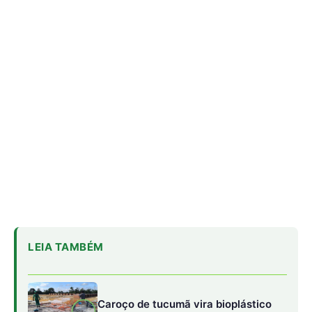
LEIA TAMBÉM
Caroço de tucumã vira bioplástico
para construção civil na Amazônia
Como a irara busca colmeias de
abelhas nativas e consome mel e
cera até esvaziar os favos
Militares Brasileiros Compartilham
Técnicas de Guerra na Selva no
Suriname
Um dos painéis centrais, “Como narrar a COP30 desde a