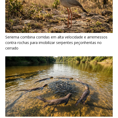
Ariranha sincroniza caça coletiva com vocalização subaquática
e cerca cardumes em rios rasos da Amazônia
Surucucu detecta calor pela fosseta loreal e prepara ataque de