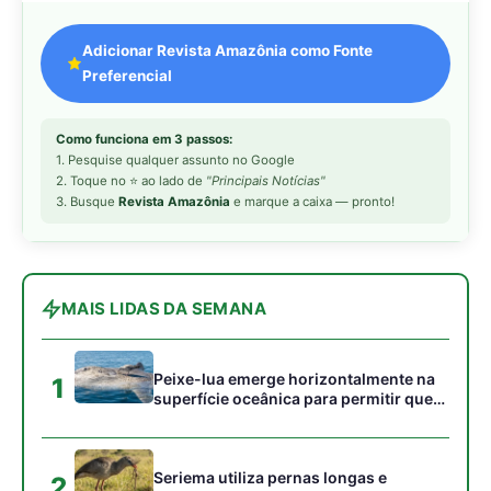
Peixe-lua emerge horizontalmente na
1
superfície oceânica para permitir que
aves marinhas removam ectoparasitas
acumulados em sua pele
Seriema utiliza pernas longas e
2
arremessa serpentes contra rochas
para subjugar presas peçonhentas nos
campos
Poraquê sincroniza descargas
3
elétricas em grupo para amplificar
campo elétrico e atordoar cardumes de
peixes maiores na Amazônia
Ariranha sincroniza caça coletiva com
4
vocalização subaquática e cerca
cardumes em rios rasos da Amazônia
Seriema combina corridas em alta
5
velocidade e arremessos contra rochas
para imobilizar serpentes peçonhentas
no cerrado