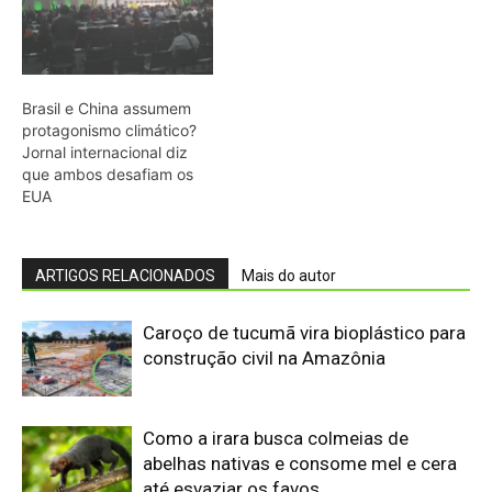
Como a irara busca colmeias de
abelhas nativas e consome mel e cera
até esvaziar os favos
Militares Brasileiros Compartilham
Técnicas de Guerra na Selva no
Suriname
Eletrificação é a “maneira mais segura
de proteger cidadãos”, diz presidente
COP31
Primeiro animal com lateralidade
surgiu com 'minhoca' pré-histórica