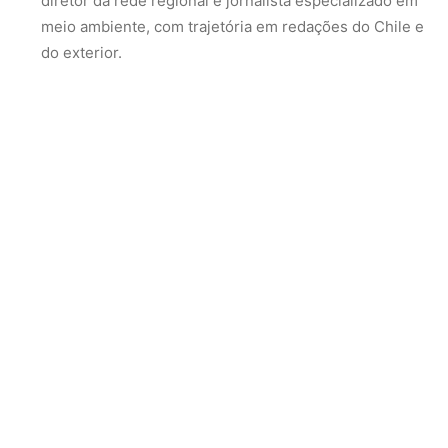
Sebastián Rodríguez
(Climate Home News): editor de
projetos especiais, com publicações em veículos
como The Guardian, Reuters e Mongabay, e vencedor
do Prêmio Huella Jaguar.
Laura Juliana Arciniégas
(Transforma): especialista
em direito ambiental e comunicação estratégica, com
mais de dez anos de experiência em negociações