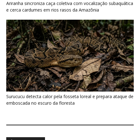
emboscada no escuro da floresta
Últimas noticias
Martim-pescador ajusta dois focos na retina
para corrigir a refração e...
7 de agosto de 2026
Energia renovável avança, mas milhões
seguem no escuro
7 de agosto de 2026
Bico do tucano-toco atua como radiador e
dissipa calor pela circulação...
7 de agosto de 2026