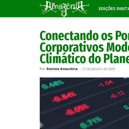
Revista
EDIÇÕES DIGIT
Amazônia
Conectando os Po
Corporativos Mod
Climático do Plan
Por
Revista Amazônia
-
21 de janeiro de 2026