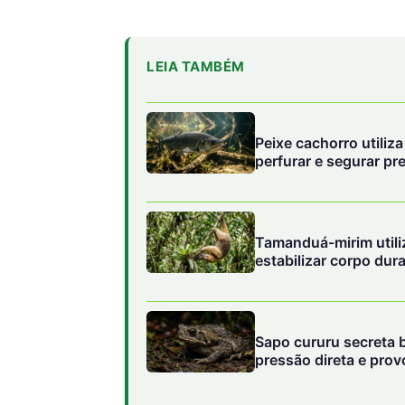
LEIA TAMBÉM
Peixe cachorro utiliz
perfurar e segurar p
Tamanduá-mirim utili
estabilizar corpo dur
Sapo cururu secreta 
pressão direta e pro
domésticos