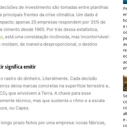
 decisões de investimento são tomadas entre planilhas
Pe
e
 principais frentes da crise climática. Um dado é
h
 impacto: apenas 20 empresas respondem por 35% de
e 
 cimento desde 1965. Por trás dessa estatística,
oc
te
, está uma constatação incômoda, mas incontornável:
pe
 moldam, de maneira desproporcional, o destino
a
r
ec
a
r significa emitir
e
o rastro do dinheiro. Literalmente. Cada decisão
iros deixa marcas concretas na superfície terrestre e,
 CO₂ que envolvem a Terra. A chave para esse
S
mente técnico, mas que sustenta o ritmo e a escala
c
co
ture, ou Capex.
al
e
longo prazo feitos por uma empresa: novas fábricas,
co