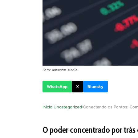
Foto: Advantus Media
WhatsApp
X
Bluesky
Inicio
Uncategorized
›
›
O poder concentrado por trás 