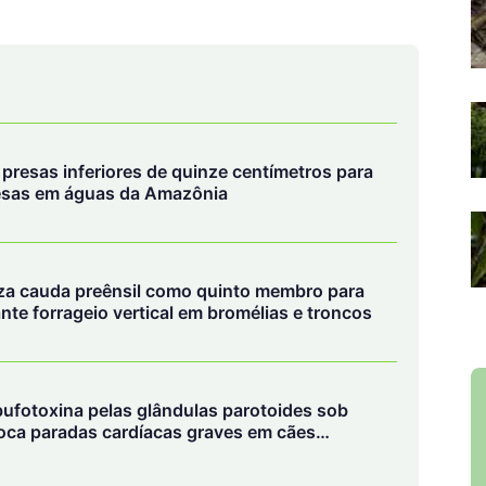
a presas inferiores de quinze centímetros para
resas em águas da Amazônia
za cauda preênsil como quinto membro para
ante forrageio vertical em bromélias e troncos
bufotoxina pelas glândulas parotoides sob
voca paradas cardíacas graves em cães