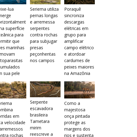
ixe-lua
Seriema utiliza
Poraquê
merge
pernas longas
sincroniza
orizontalment
e arremessa
descargas
na superfície
serpentes
elétricas em
eânica para
contra rochas
grupo para
rmitir que
para subjugar
amplificar
ves marinhas
presas
campo elétrico
emovam
peçonhentas
e atordoar
toparasitas
nos campos
cardumes de
cumulados
peixes maiores
m sua pele
na Amazônia
Serpente
eriema
Como a
escavadora
ombina
majestosa
brasileira
rridas em
onça pintada
Tametara
ta velocidade
protege as
mirim
 arremessos
margens dos
reescreve a
ntra rochas
rios e sustenta