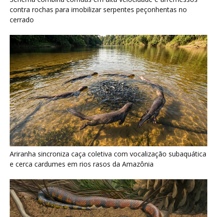
e cerca cardumes em rios rasos da Amazônia
Serpente escavadora brasileira Tametara mirim reescreve a
evolução dos répteis
Últimas noticias