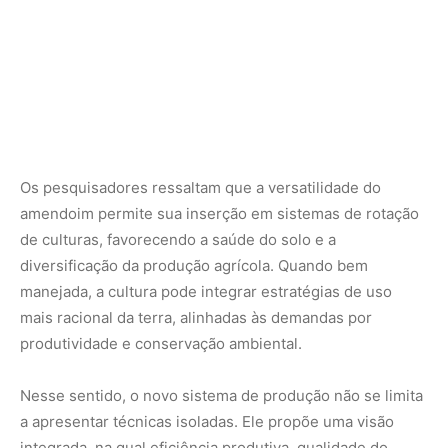
produtividade e conservação ambiental.
Nesse sentido, o novo sistema de produção não se limita
a apresentar técnicas isoladas. Ele propõe uma visão
integrada, na qual eficiência produtiva, qualidade do
alimento e sustentabilidade caminham juntas. Ao
disponibilizar esse conhecimento de forma acessível, a
Embrapa reforça seu papel como ponte entre a pesquisa
científica e a realidade do produtor rural.
O guia técnico já está disponível para acesso público e se
consolida como uma ferramenta estratégica para quem
busca compreender o presente e planejar o futuro da
cultura do amendoim no Brasil. Em um setor em plena
transformação, informação qualificada torna-se tão
valiosa quanto a própria semente.