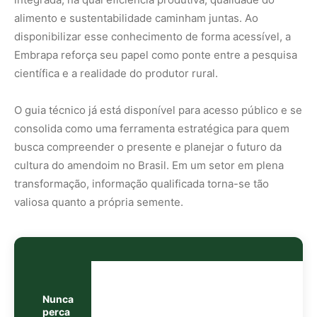
Nunca
perca
uma
notícia da
🌿
Amazônia
Controle o
que você vê
no Google
O Google lançou as
Fontes Preferenciais
: escolha os
veículos que aparecem com prioridade. Adicione a
Revista Amazônia
e garanta cobertura exclusiva sempre
em destaque.