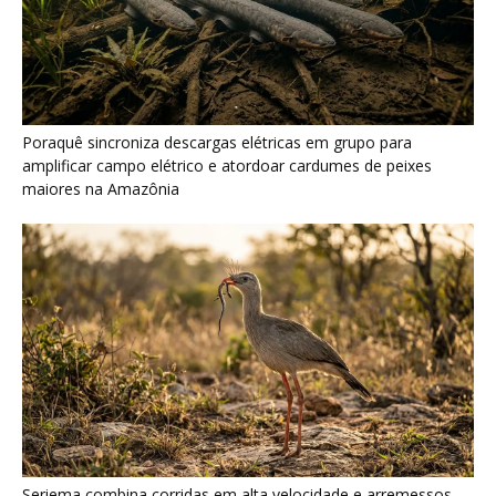
Seriema combina corridas em alta velocidade e arremessos
contra rochas para imobilizar serpentes peçonhentas no
cerrado
Ariranha sincroniza caça coletiva com vocalização subaquática