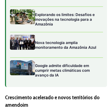
Crescimento acelerado e novos territórios do
amendoim
O lançamento do novo sistema de produção ocorre em
um momento de expansão expressiva da cultura no país.
Historicamente concentrado no estado de São Paulo —
responsável pela maior parte da produção nacional — o
amendoim vem ganhando espaço em outras regiões,
como Minas Gerais, Mato Grosso, Mato Grosso do Sul,
Goiás e Tocantins. Esse avanço revela uma combinação
de fatores: melhoria genética das cultivares,
mecanização mais eficiente e aumento da demanda
interna e externa por alimentos ricos em proteína e óleo
vegetal.