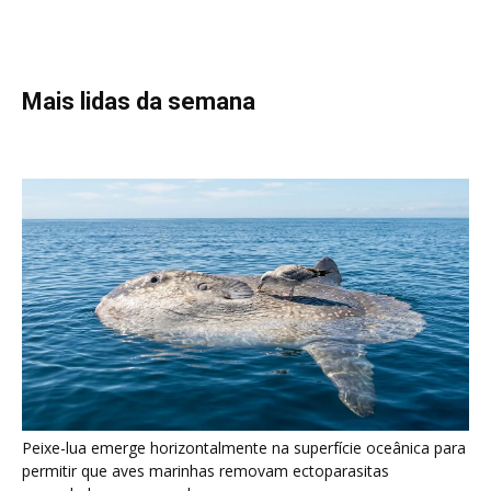
Peixe-lua emerge horizontalmente na superfície oceânica para
permitir que aves marinhas removam ectoparasitas
acumulados em sua pele
Seriema utiliza pernas longas e arremessa serpentes contra
rochas para subjugar presas peçonhentas nos campos