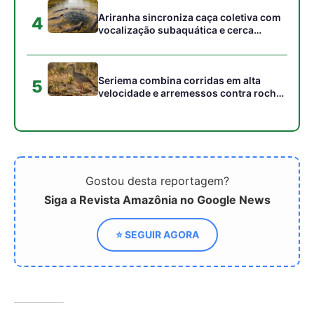
⭐ SEGUIR AGORA
Relacionado
Meio século da Embrapa
Comer um cachorro-
Cerrados: como o Cerrado
quente pode tirar 36
virou caso de sucesso
minutos da sua vida,
sugere estudo