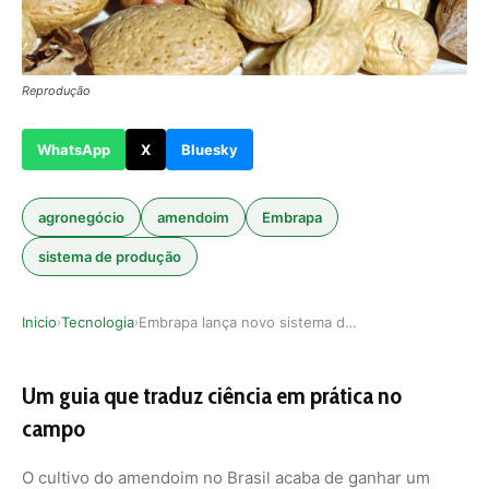
Reprodução
WhatsApp
X
Bluesky
agronegócio
amendoim
Embrapa
sistema de produção
Inicio
Tecnologia
Embrapa lança novo sistema de produção e fortal…
›
›
Um guia que traduz ciência em prática no
campo
O cultivo do amendoim no Brasil acaba de ganhar um