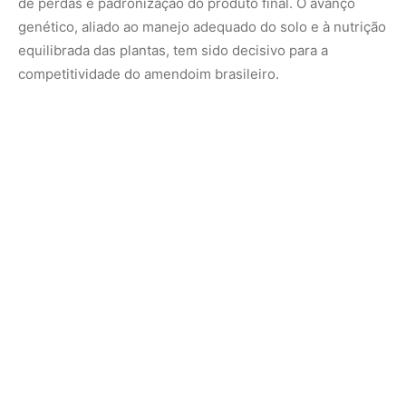
Os editores técnicos da obra — os pesquisadores
Augusto Costa, Dartanhã Soares e Taís Suassuna, da
Embrapa Algodão — destacam que o aprimoramento do
sistema produtivo vai além da lavoura.
Segundo eles, protocolos rigorosos de controle de
qualidade, especialmente nas etapas de colheita e pós-