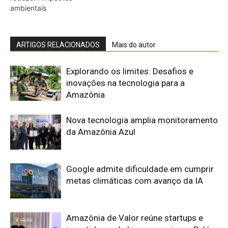
Google admite dificuldade em cumprir
metas climáticas com avanço da IA
Amazônia de Valor reúne startups e
investidores da bioeconomia em Belém
Estudantes criam retardante de
chamas natural e disputam prêmio de
US$ 1 milhão
Axia e Elea instalam primeiro data
center da Amazônia focado em IA e
impulsionam a infraestrutura digital na
Região Norte