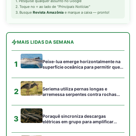
para subjugar presas peçonhentas nos
campos
Poraquê sincroniza descargas
3
elétricas em grupo para amplificar
campo elétrico e atordoar cardumes de
peixes maiores na Amazônia
Ariranha sincroniza caça coletiva com
4
vocalização subaquática e cerca
cardumes em rios rasos da Amazônia
Seriema combina corridas em alta
5
velocidade e arremessos contra rochas
para imobilizar serpentes peçonhentas
no cerrado
Gostou desta reportagem?
Siga a Revista Amazônia no Google News