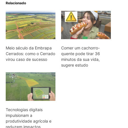
Tecnologias digitais
impulsionam a
produtividade agrícola e
reduzem impactos
ambientais
ARTIGOS RELACIONADOS
Mais do autor
Explorando os limites: Desafios e
inovações na tecnologia para a
Amazônia
Nova tecnologia amplia monitoramento
da Amazônia Azul