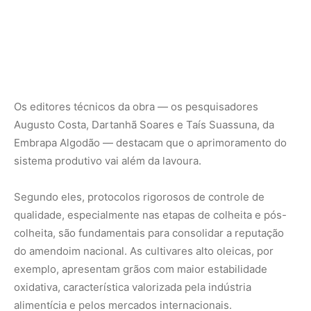
colheita, são fundamentais para consolidar a reputação
do amendoim nacional. As cultivares alto oleicas, por
exemplo, apresentam grãos com maior estabilidade
oxidativa, característica valorizada pela indústria
alimentícia e pelos mercados internacionais.
Esse conjunto de fatores explica por que o amendoim
brasileiro tem sido reconhecido pela qualidade e
segurança alimentar. Em um cenário global cada vez mais
atento à rastreabilidade e aos padrões sanitários, o
sistema de produção atualizado reforça práticas que
atendem tanto às exigências do consumidor quanto às
normas internacionais de comércio.
Segurança alimentar, saúde e sustentabilidade
no horizonte