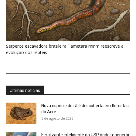
Nova espécie de rã é descoberta em florestas
do Acre
5 de agosto de 2026
Fertilizante inteligente da USP pode regenerar
solos degradados
5 de agosto de 2026
O que acontece com uma carcaça na
floresta? Um besouro pode...
5 de agosto de 2026
Um simples tapete de musgo escondia
centenas de formas de vida...
5 de agosto de 2026
Morcegos brancos constroem tendas com
folhas e conseguem digerir sementes em...
5 de agosto de 2026