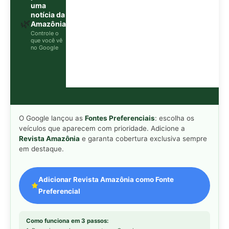
Adicionar Revista Amazônia como Fonte
Preferencial
Como funciona em 3 passos:
1. Pesquise qualquer assunto no Google
2. Toque no ⭐ ao lado de
"Principais Notícias"
3. Busque
Revista Amazônia
e marque a caixa — pronto!
MAIS LIDAS DA SEMANA
Peixe-lua emerge horizontalmente na
1
superfície oceânica para permitir que
aves marinhas removam ectoparasitas
acumulados em sua pele
Seriema utiliza pernas longas e
2
arremessa serpentes contra rochas