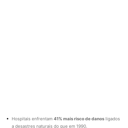
Hospitais enfrentam
41% mais risco de danos
ligados
a desastres naturais do que em 1990.
Sem descarbonização rápida, o número de unidades
de saúde sob ameaça pode
dobrar até 2050
.
A OMS lembra ainda que o próprio setor de saúde é
responsável por
5% das emissões globais
e precisa de
uma transição urgente para sistemas de baixo carbono.