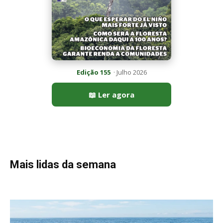
Mais lidas da semana
Peixe-lua emerge horizontalmente na superfície oceânica para
permitir que aves marinhas removam ectoparasitas
acumulados em sua pele