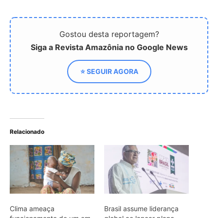
Clima ameaça
Brasil assume liderança
funcionamento de um em
global ao lançar plano
cada 12 hospitais no
climático para a saúde
mundo
Carta de médicos propõe
que a COP30 coloque o
bem-estar humano no
centro das decisões
climáticas