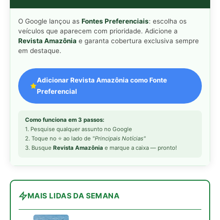
MAIS LIDAS DA SEMANA
Peixe-lua emerge horizontalmente na
1
superfície oceânica para permitir que
aves marinhas removam ectoparasitas
acumulados em sua pele
Seriema utiliza pernas longas e
2
arremessa serpentes contra rochas
para subjugar presas peçonhentas nos
campos
Poraquê sincroniza descargas
3
elétricas em grupo para amplificar
campo elétrico e atordoar cardumes de
peixes maiores na Amazônia
Ariranha sincroniza caça coletiva com
4
vocalização subaquática e cerca
cardumes em rios rasos da Amazônia