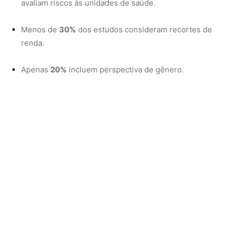
Menos de
1%
contempla pessoas com deficiência.
Para especialistas, isso compromete a capacidade dos
países de proteger quem mais sofre com ondas de calor,
secas, enchentes e doenças agravadas pelo clima.