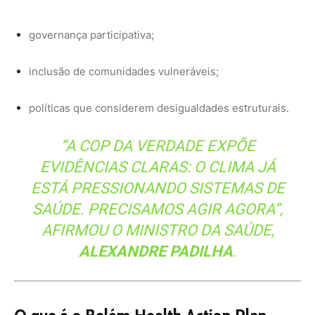
ALEXANDRE PADILHA
.
O que é o Belém Health Action Plan
O plano, um dos pilares da presidência brasileira da
COP30, está estruturado em princípios de:
equidade em saúde
,
justiça climática
,
liderança com participação social
.
E propõe três eixos de ação: