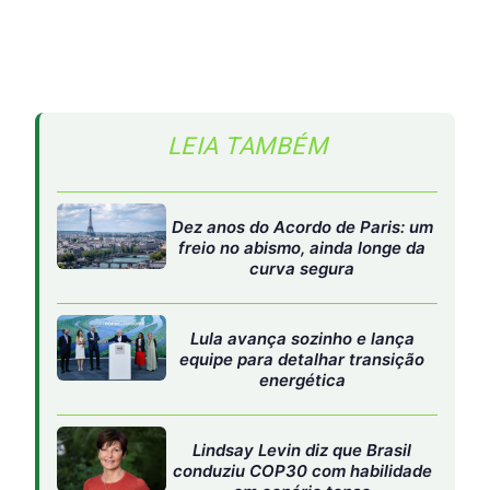
equipe para detalhar transição
energética
Lindsay Levin diz que Brasil
conduziu COP30 com habilidade
em cenário tenso
Relatório mostra que sistemas de saúde
já estão colapsando
Com as temperaturas globais acima de
1,5°C
em relação
ao período pré-industrial, os impactos sobre a saúde se
intensificaram. O relatório aponta:
3,3 a 3,6 bilhões de pessoas
vivem em regiões