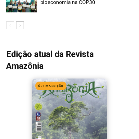
Edição 155
· Julho 2026
📖 Ler agora