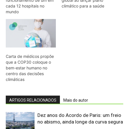
ARTIGOS RELACIONADOS
Mais do autor
Dez anos do Acordo de Paris: um freio
no abismo, ainda longe da curva segura
Lula avança sozinho e lança equipe
para detalhar transição energética
Lindsay Levin diz que Brasil conduziu
COP30 com habilidade em cenário
tenso
5 gráficos mostram o progresso
climático no 10º aniversário do Acordo
de Paris