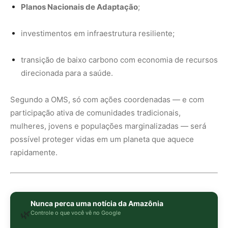
Nunca perca uma notícia da Amazônia
🌿
Controle o que você vê no Google
O Google lançou as
Fontes Preferenciais
: escolha os
veículos que aparecem com prioridade. Adicione a
Revista Amazônia
e garanta cobertura exclusiva sempre
em destaque.
Adicionar Revista Amazônia como Fonte
Preferencial
Como funciona em 3 passos:
1. Pesquise qualquer assunto no Google
2. Toque no ⭐ ao lado de
"Principais Notícias"
3. Busque
Revista Amazônia
e marque a caixa — pronto!