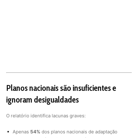
O relatório identifica lacunas graves:
Apenas
54%
dos planos nacionais de adaptação
avaliam riscos às unidades de saúde.
Menos de
30%
dos estudos consideram recortes de
renda.
Apenas
20%
incluem perspectiva de gênero.