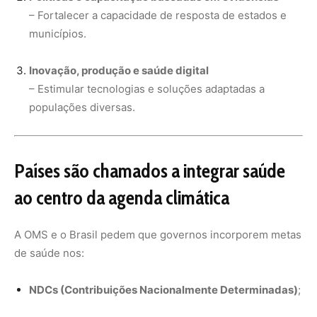
A OMS e o Brasil pedem que governos incorporem metas
de saúde nos:
NDCs (Contribuições Nacionalmente Determinadas)
;
Planos Nacionais de Adaptação
;
investimentos em infraestrutura resiliente;
transição de baixo carbono com economia de recursos
direcionada para a saúde.
Segundo a OMS, só com ações coordenadas — e com
participação ativa de comunidades tradicionais,
mulheres, jovens e populações marginalizadas — será
possível proteger vidas em um planeta que aquece
rapidamente.