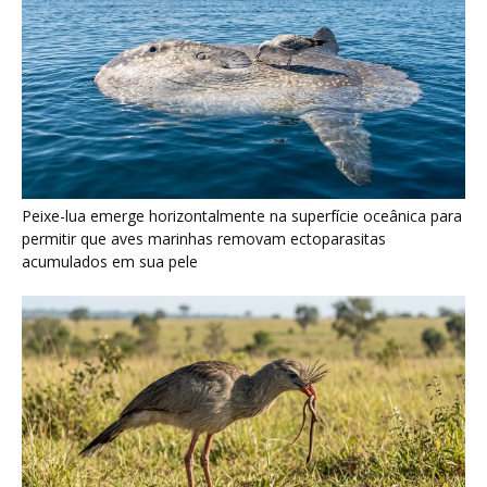
Seriema utiliza pernas longas e arremessa serpentes contra
rochas para subjugar presas peçonhentas nos campos