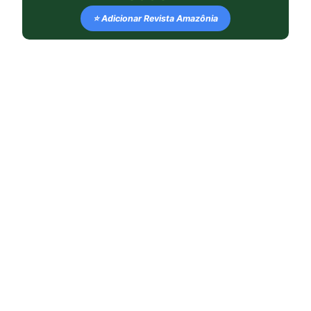
⭐ Adicionar Revista Amazônia
LEIA TAMBÉM
Dez anos do Acordo de Paris: um
freio no abismo, ainda longe da
curva segura
Lula avança sozinho e lança