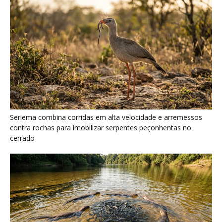
Ariranha sincroniza caça coletiva com vocalização subaquática
e cerca cardumes em rios rasos da Amazônia