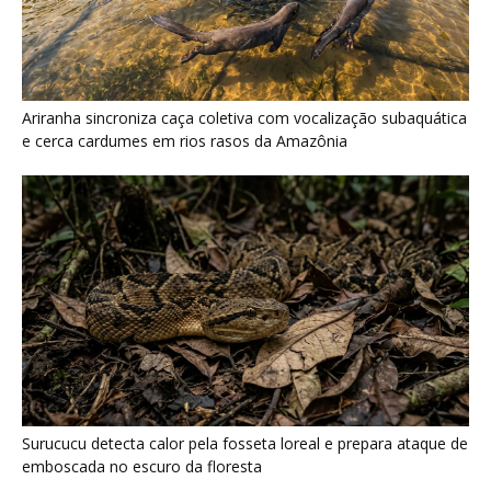
Surucucu detecta calor pela fosseta loreal e prepara ataque de
emboscada no escuro da floresta
Últimas noticias
“A chuva carrega um inventário da copa”: o
método que encontrou...
7 de agosto de 2026
Araponga combina caixa torácica adaptada e
canto metálico para alcançar a...
7 de agosto de 2026