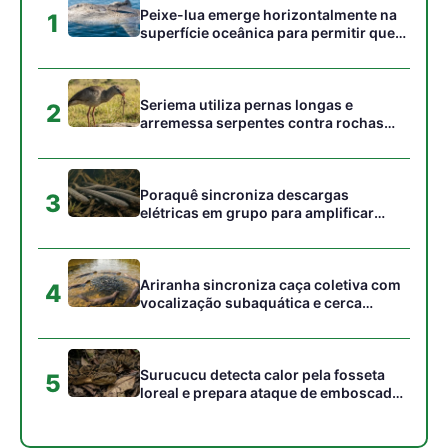
Surucucu detecta calor pela fosseta
5
loreal e prepara ataque de emboscada
no escuro da floresta
Gostou desta reportagem?
Siga a Revista Amazônia no Google News
⭐ SEGUIR AGORA
Relacionado