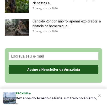
Sobre a Revista Amazônia
Contato
Política de Privacidade, LGPD e RGPD
Termos de Serviço
Últimas Notícias
🌎 Español
©
PRÓXIMA ▸
×
Dez anos do Acordo de Paris: um freio no abismo,
…