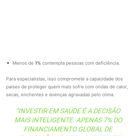
“INVESTIR EM SAÚDE É A DECISÃO
MAIS INTELIGENTE. APENAS 7% DO
FINANCIAMENTO GLOBAL DE
ADAPTAÇÃO JÁ SERIA SUFICIENTE
PARA PROTEGER BILHÕES DE
PESSOAS”, DEFENDE
NICK WATTS
,
PRESIDENTE DO GRUPO CONSULTIVO
QUE COORDENOU O RELATÓRIO.
Belém reúne evidências e caminhos
práticos para a adaptação
Entre os avanços recentes, a OMS destaca a expansão