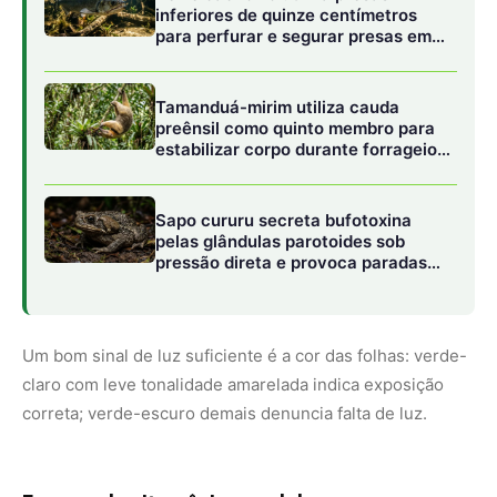
claro com leve tonalidade amarelada indica exposição
correta; verde-escuro demais denuncia falta de luz.
Excesso de nitrogênio no adubo
Você tem adubado com frequência? Ótimo — mas qual
fórmula está usando? Adubos ricos em nitrogênio (N)
estimulam o crescimento das folhas e raízes, mas inibem
a floração. Para flores, o ideal é usar fórmulas com mais
fósforo (P), como o NPK 10-30-20. A troca deve ser feita
após o período de crescimento vegetativo, geralmente
quando surgem os novos brotos.