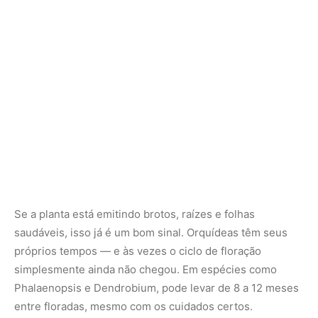
próprios tempos — e às vezes o ciclo de floração
simplesmente ainda não chegou. Em espécies como
Phalaenopsis e Dendrobium, pode levar de 8 a 12 meses
entre floradas, mesmo com os cuidados certos.
O segredo está em observar, corrigir pequenos erros e
manter o ambiente o mais próximo possível do que a
planta teria na natureza.
Leia também –
8 curiosidades sobre o tamanduá-
bandeira que você não sabia
Conheça também –
Revista Para+