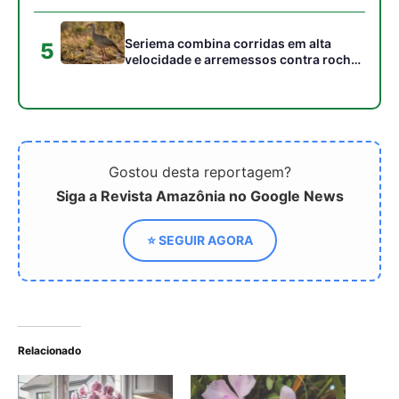
Relacionado
Orquídea Phalaenopsis: 5
8 dicas primordiais para a
cuidados essenciais para
Orquídea Cattleya, flor
manter suas flores lindas
típica da floresta
por mais tempo
amazônia
Os tipos de orquídeas,