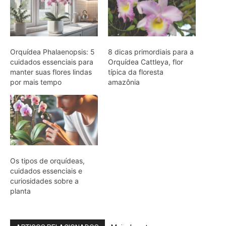
cuidados essenciais e
curiosidades sobre a
planta
ARTIGOS RELACIONADOS
Mais do autor
Peixe cachorro utiliza presas inferiores
de quinze centímetros para perfurar e
segurar presas em águas da Amazônia
Tamanduá-mirim utiliza cauda preênsil
como quinto membro para estabilizar
corpo durante forrageio vertical em
bromélias e troncos
Sapo cururu secreta bufotoxina pelas
glândulas parotoides sob pressão
direta e provoca paradas cardíacas