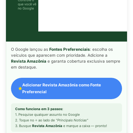
Como funciona em 3 passos:
1. Pesquise qualquer assunto no Google
2. Toque no ⭐ ao lado de
"Principais Notícias"
3. Busque
Revista Amazônia
e marque a caixa — pronto!
MAIS LIDAS DA SEMANA
Peixe-lua emerge horizontalmente na
1
superfície oceânica para permitir que
aves marinhas removam ectoparasitas
acumulados em sua pele
Seriema utiliza pernas longas e
2
arremessa serpentes contra rochas
para subjugar presas peçonhentas nos
campos
Poraquê sincroniza descargas
3