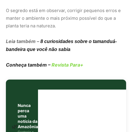
Nunca
perca
uma
notícia da
🌿
Amazônia
Controle o
que você vê
no Google
O Google lançou as
Fontes Preferenciais
: escolha os
veículos que aparecem com prioridade. Adicione a
Revista Amazônia
e garanta cobertura exclusiva sempre
em destaque.
Adicionar Revista Amazônia como Fonte
Preferencial