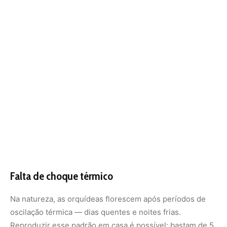
Falta de choque térmico
Na natureza, as orquídeas florescem após períodos de
oscilação térmica — dias quentes e noites frias.
Reproduzir esse padrão em casa é possível: bastam de 5
a 10 °C de diferença entre dia e noite por algumas
semanas. Colocar a planta próxima a uma janela ventilada
ou deixá-la fora de casa por algumas noites frescas pode
ser o suficiente.
Esse “choque de realidade” muitas vezes é o empurrão
que faltava para a planta florescer.
Orquídeas muito jovens ou recém-replantadas
Outro detalhe importante é a idade da planta. Orquídeas
jovens ou mudas recém-formadas ainda estão focadas