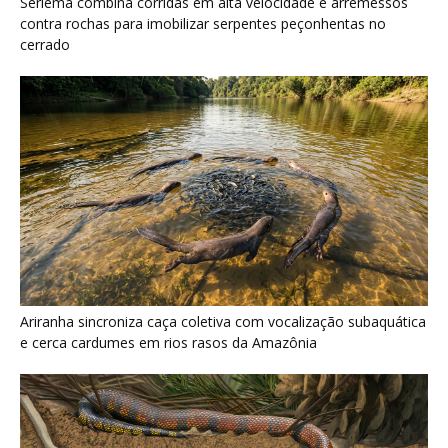
e cerca cardumes em rios rasos da Amazônia
Serpente escavadora brasileira Tametara mirim reescreve a
evolução dos répteis
Últimas noticias