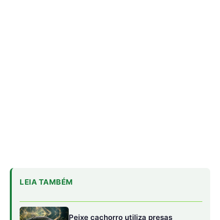
LEIA TAMBÉM
Peixe cachorro utiliza presas
inferiores de quinze centímetros
para perfurar e segurar presas em
águas da Amazônia
Tamanduá-mirim utiliza cauda
preênsil como quinto membro para
estabilizar corpo durante forrageio
vertical em bromélias e troncos
Sapo cururu secreta bufotoxina
pelas glândulas parotoides sob
pressão direta e provoca paradas
cardíacas graves em cães
domésticos
Um bom sinal de luz suficiente é a cor das folhas: verde-