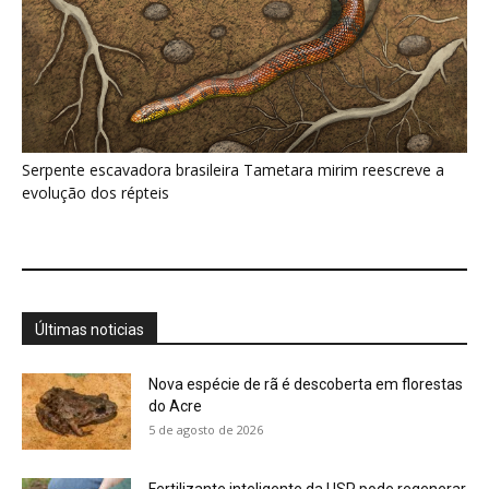
Nova espécie de rã é descoberta em florestas
do Acre
5 de agosto de 2026
Fertilizante inteligente da USP pode regenerar
solos degradados
5 de agosto de 2026
O que acontece com uma carcaça na
floresta? Um besouro pode...
5 de agosto de 2026
Um simples tapete de musgo escondia
centenas de formas de vida...
5 de agosto de 2026
Morcegos brancos constroem tendas com
folhas e conseguem digerir sementes em...