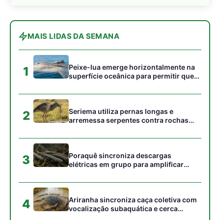
elétricas em grupo para amplificar
campo elétrico e atordoar cardumes de
peixes maiores na Amazônia
Ariranha sincroniza caça coletiva com
4
vocalização subaquática e cerca
cardumes em rios rasos da Amazônia
Seriema combina corridas em alta
5
velocidade e arremessos contra rochas
para imobilizar serpentes peçonhentas
no cerrado
Gostou desta reportagem?
Siga a Revista Amazônia no Google News
⭐ SEGUIR AGORA