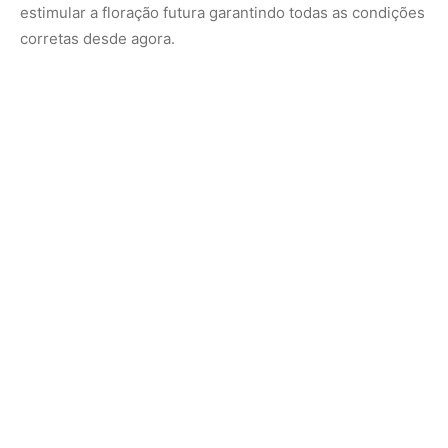
Stress ambiental e mudanças bruscas
Mudanças drásticas, como troca de lugar, correntes de ar
frio, replantio fora de época ou mesmo excesso de
manipulação, podem interromper completamente o ciclo
da orquídea. Ela entra em modo defensivo e paralisa a
floração.