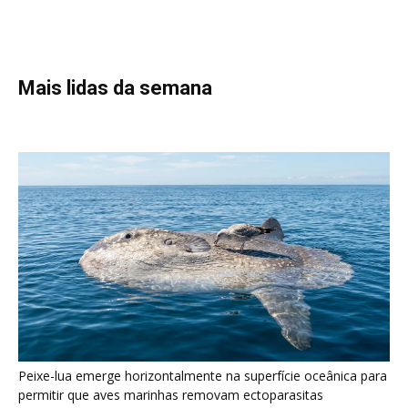
Peixe-lua emerge horizontalmente na superfície oceânica para
permitir que aves marinhas removam ectoparasitas
acumulados em sua pele
Seriema utiliza pernas longas e arremessa serpentes contra
rochas para subjugar presas peçonhentas nos campos