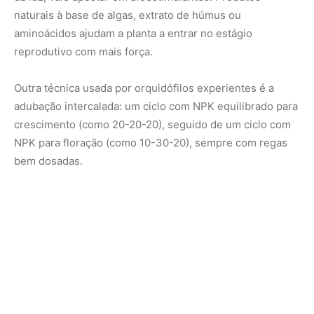
Se a planta está emitindo brotos, raízes e folhas
saudáveis, isso já é um bom sinal. Orquídeas têm seus