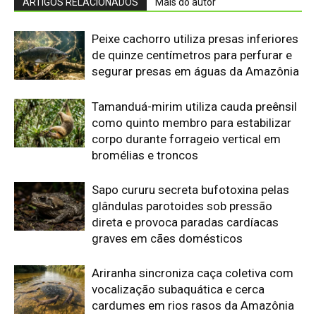
graves em cães domésticos
Ariranha sincroniza caça coletiva com
vocalização subaquática e cerca
cardumes em rios rasos da Amazônia
Lagarto de folha usa contração
muscular autônoma para soltar a
cauda em movimento e enganar
predadores na floresta
Morcego-pescador utiliza
ecolocalização de alta frequência para
detectar ondulações milimétricas na
superfície da água e capturar peixes
em voo rasante