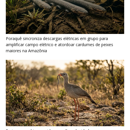
Seriema combina corridas em alta velocidade e arremessos
contra rochas para imobilizar serpentes peçonhentas no
cerrado
Ariranha sincroniza caça coletiva com vocalização subaquática