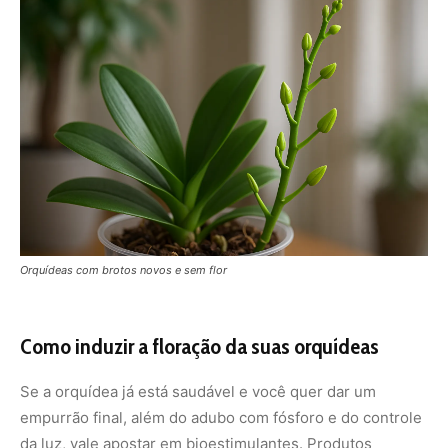
Como induzir a floração da suas orquídeas
Se a orquídea já está saudável e você quer dar um
empurrão final, além do adubo com fósforo e do controle
da luz, vale apostar em bioestimulantes. Produtos
naturais à base de algas, extrato de húmus ou
aminoácidos ajudam a planta a entrar no estágio
reprodutivo com mais força.
Outra técnica usada por orquidófilos experientes é a
adubação intercalada: um ciclo com NPK equilibrado para
crescimento (como 20-20-20), seguido de um ciclo com
NPK para floração (como 10-30-20), sempre com regas
bem dosadas.