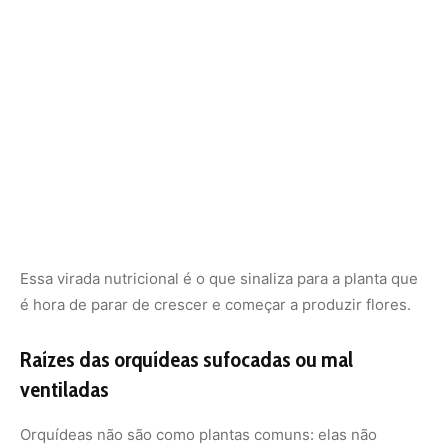
Raízes das orquídeas sufocadas ou mal
ventiladas
Orquídeas não são como plantas comuns: elas não
gostam de substrato encharcado nem de vasos que
seguram muita umidade. Mesmo que as folhas estejam
bonitas, se as raízes estiverem sufocadas ou começando
a apodrecer, a floração será travada.
Use vasos de barro ou plástico com furos laterais e
substrato bem aerado, como casca de pinus com carvão
e fibra de coco. Observe também se o vaso não está
pequeno demais para a planta: raízes muito espremidas
podem causar estresse e impedir a florada.