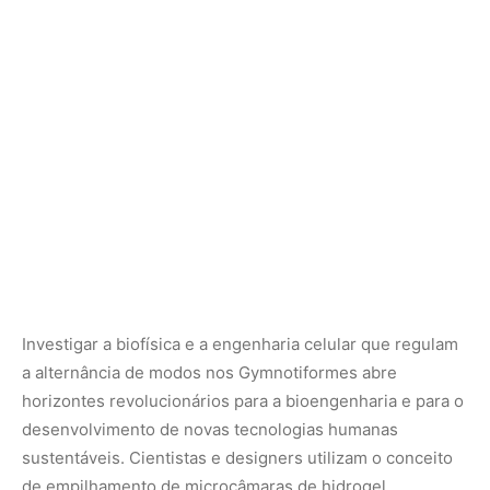
a alternância de modos nos Gymnotiformes abre
horizontes revolucionários para a bioengenharia e para o
desenvolvimento de novas tecnologias humanas
sustentáveis. Cientistas e designers utilizam o conceito
de empilhamento de microcâmaras de hidrogel
bioinspiradas nos eletrocitócitos do poraquê para
projetar novas baterias flexíveis, biocompatíveis e auto-
recarregáveis voltadas para alimentar marcapassos
cardíacos e próteses médicas internas no corpo humano.
Apoiar as pesquisas científicas nacionais e garantir a
proteção rigorosa dos mananciais da região Norte é um
dever ecológico indispensável para assegurar que a
fantástica biblioteca da evolução continue viva,
iluminando os caminhos da alta tecnologia e da
conservação biológica no país.