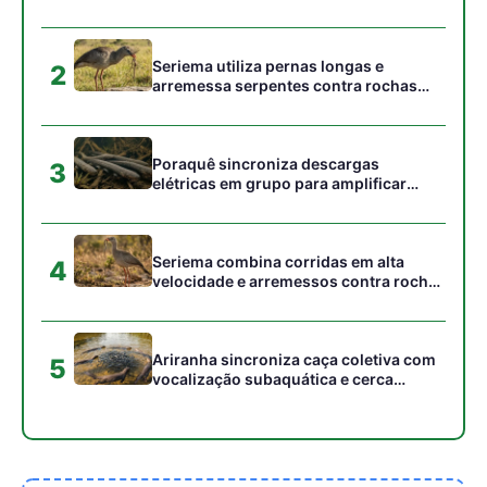
Ariranha sincroniza caça coletiva com
5
vocalização subaquática e cerca
cardumes em rios rasos da Amazônia
Gostou desta reportagem?
Siga a Revista Amazônia no Google News
⭐ SEGUIR AGORA
Relacionado
Peixes elétricos da
Amazônia emitem
descargas fracas para
mapear o ambiente e