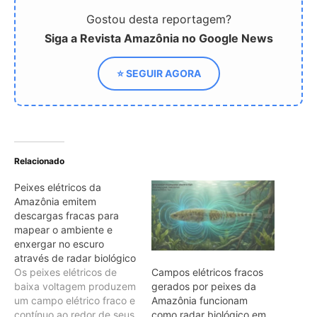
enxergar no escuro
através de radar biológico
Os peixes elétricos de
Campos elétricos fracos
baixa voltagem produzem
gerados por peixes da
um campo elétrico fraco e
Amazônia funcionam
contínuo ao redor de seus
como radar biológico em
corpos através de órgãos
águas turvas
elétricos especializados
compostos por células
musculares modificadas,
chamadas eletrocócitos.
Esse envelope energético
invisível sofre distorções
tridimensionais imediatas
Poraquê sincroniza
sempre que o animal se
descargas elétricas em
aproxima de objetos,
grupo para amplificar
plantas ou presas que…
campo elétrico e atordoar
cardumes de peixes
maiores na Amazônia