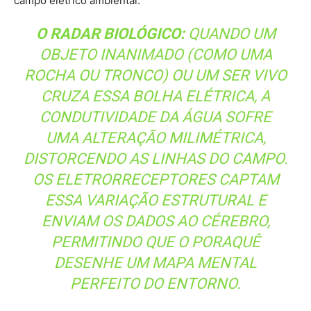
PERMITINDO QUE O PORAQUÊ
DESENHE UM MAPA MENTAL
PERFEITO DO ENTORNO.
Quando o radar de baixa voltagem detecta a assinatura
de um cardume de pequenas piabas ocultas sob o lodo, o
poraquê altera instantaneamente sua chave fisiológica
para o segundo modo operacional: o ataque de alta
voltagem. O cérebro do animal envia um comando
nervoso síncrono e de velocidade balística que ativa
simultaneamente o Órgão Principal e o Órgão de Hunter,
localizados nas porções superior e inferior de seu
tronco. Nesse instante, as dezenas de milhares de
eletrocitócitos remanescentes entram em ação de forma
alinhada em série e em paralelo. A abertura massiva e
simultânea dos canais de íons de sódio e potássio nas