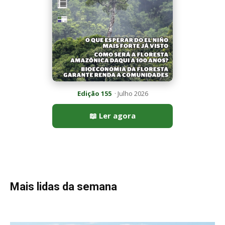
Mais lidas da semana
Peixe-lua emerge horizontalmente na superfície oceânica para
permitir que aves marinhas removam ectoparasitas
acumulados em sua pele