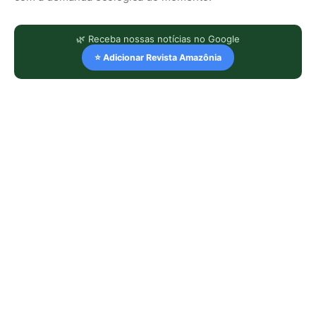
🌿 Receba nossas notícias no Google
⭐ Adicionar Revista Amazônia
LEIA TAMBÉM
Jacamim usa vocalização grave que
atravessa o sub-bosque e mantém o
grupo unido durante a busca por
alimento