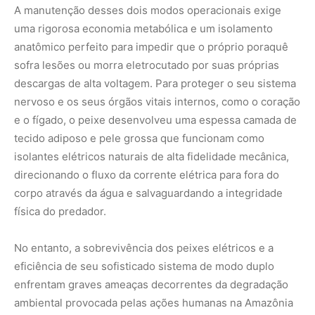
No entanto, a sobrevivência dos peixes elétricos e a
eficiência de seu sofisticado sistema de modo duplo
enfrentam graves ameaças decorrentes da degradação
ambiental provocada pelas ações humanas na Amazônia
moderna. A proliferação do garimpo ilegal de ouro, que
despeja toneladas de mercúrio e rejeitos químicos nos
rios, associada ao desmatamento das florestas ciliares
que provoca o assoreamento dos lagos de várzea, altera
de forma severa a condutividade elétrica natural e a
composição físico-química da água. Essas mudanças
químicas no líquido geram ruídos de fundo que borram e
neutralizam o funcionamento do radar de baixa voltagem,
dificultando a localização de presas e parceiros
reprodutivos pelas espécies.