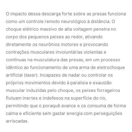
flutuam inertes e indefesos na superfície do rio,
permitindo que o poraquê avance e os consuma de forma
calma e eficiente sem gastar energia com perseguições
arriscadas.
A manutenção desses dois modos operacionais exige
uma rigorosa economia metabólica e um isolamento
anatômico perfeito para impedir que o próprio poraquê
sofra lesões ou morra eletrocutado por suas próprias
descargas de alta voltagem. Para proteger o seu sistema
nervoso e os seus órgãos vitais internos, como o coração
e o fígado, o peixe desenvolveu uma espessa camada de
tecido adiposo e pele grossa que funcionam como
isolantes elétricos naturais de alta fidelidade mecânica,
direcionando o fluxo da corrente elétrica para fora do
corpo através da água e salvaguardando a integridade
física do predador.