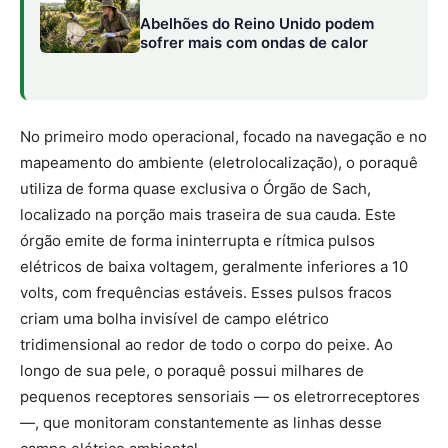
tridimensional ao redor de todo o corpo do peixe. Ao
longo de sua pele, o poraquê possui milhares de
pequenos receptores sensoriais — os eletrorreceptores
—, que monitoram constantemente as linhas desse
campo elétrico ambiental.
O RADAR BIOLÓGICO:
QUANDO UM
OBJETO INANIMADO (COMO UMA
ROCHA OU TRONCO) OU UM SER VIVO
CRUZA ESSA BOLHA ELÉTRICA, A
CONDUTIVIDADE DA ÁGUA SOFRE
UMA ALTERAÇÃO MILIMÉTRICA,
DISTORCENDO AS LINHAS DO CAMPO.
OS ELETRORRECEPTORES CAPTAM
ESSA VARIAÇÃO ESTRUTURAL E
ENVIAM OS DADOS AO CÉREBRO,