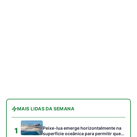
MAIS LIDAS DA SEMANA
Peixe-lua emerge horizontalmente na
1
superfície oceânica para permitir que
aves marinhas removam ectoparasitas
acumulados em sua pele
Seriema utiliza pernas longas e
2
arremessa serpentes contra rochas
para subjugar presas peçonhentas nos
campos
Poraquê sincroniza descargas
3
elétricas em grupo para amplificar
campo elétrico e atordoar cardumes de
peixes maiores na Amazônia
Seriema combina corridas em alta
4
velocidade e arremessos contra rochas
para imobilizar serpentes peçonhentas
no cerrado