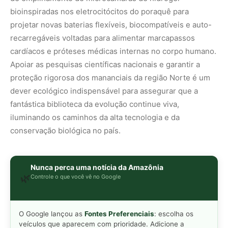
Nunca perca uma notícia da Amazônia
🌿
Controle o que você vê no Google
O Google lançou as
Fontes Preferenciais
: escolha os
veículos que aparecem com prioridade. Adicione a
Revista Amazônia
e garanta cobertura exclusiva sempre
em destaque.
Adicionar Revista Amazônia como Fonte
Preferencial
Como funciona em 3 passos:
1. Pesquise qualquer assunto no Google
2. Toque no ⭐ ao lado de
"Principais Notícias"
3. Busque
Revista Amazônia
e marque a caixa — pronto!