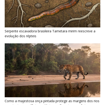
Como a majestosa onça pintada protege as margens dos rios
e sustenta o equilíbrio ecológico na floresta amazônica
Últimas noticias
Jacamim usa vocalização grave que
atravessa o sub-bosque e mantém o...
5 de agosto de 2026
Peixe-boi-amazônico usa lábios preênseis
para arrancar plantas e troca dentes durante...
5 de agosto de 2026