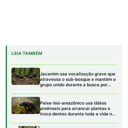
Peixe-boi-amazônico usa lábios
preênseis para arrancar plantas e
troca dentes durante toda a vida nos
rios da Amazônia
Abelhões do Reino Unido podem
sofrer mais com ondas de calor
No primeiro modo operacional, focado na navegação e no
mapeamento do ambiente (eletrolocalização), o poraquê
utiliza de forma quase exclusiva o Órgão de Sach,
localizado na porção mais traseira de sua cauda. Este
órgão emite de forma ininterrupta e rítmica pulsos
elétricos de baixa voltagem, geralmente inferiores a 10
volts, com frequências estáveis. Esses pulsos fracos
criam uma bolha invisível de campo elétrico