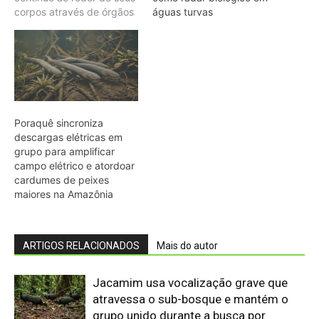
ARTIGOS RELACIONADOS
Mais do autor
Jacamim usa vocalização grave que
atravessa o sub-bosque e mantém o
grupo unido durante a busca por
alimento
Peixe-boi-amazônico usa lábios
preênseis para arrancar plantas e troca
dentes durante toda a vida nos rios da
Amazônia
Abelhões do Reino Unido podem sofrer
mais com ondas de calor
Nem os Camelos estão aguentando a
temperatura, calor extremo mata oito
filhotes em apenas um mês