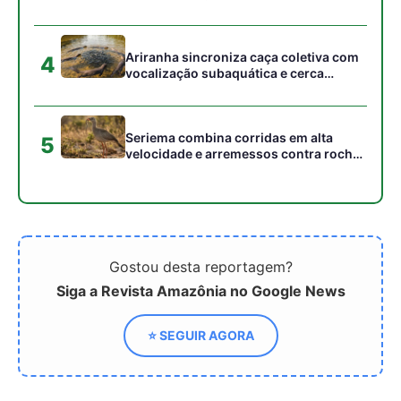
campo elétrico e atordoar cardumes de
peixes maiores na Amazônia
Ariranha sincroniza caça coletiva com
4
vocalização subaquática e cerca
cardumes em rios rasos da Amazônia
Seriema combina corridas em alta
5
velocidade e arremessos contra rochas
para imobilizar serpentes peçonhentas
no cerrado
Gostou desta reportagem?
Siga a Revista Amazônia no Google News
⭐ SEGUIR AGORA