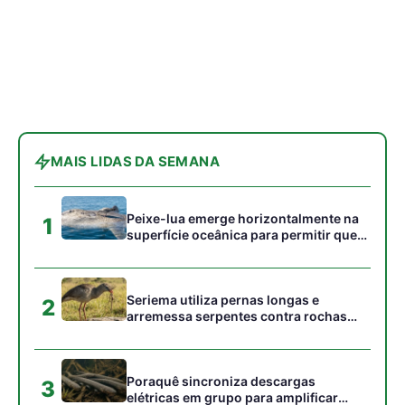
MAIS LIDAS DA SEMANA
Peixe-lua emerge horizontalmente na
1
superfície oceânica para permitir que
aves marinhas removam ectoparasitas
acumulados em sua pele
Seriema utiliza pernas longas e
2
arremessa serpentes contra rochas
para subjugar presas peçonhentas nos
campos
Poraquê sincroniza descargas
3
elétricas em grupo para amplificar