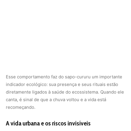
canta, é sinal de que a chuva voltou e a vida está
recomeçando.
A vida urbana e os riscos invisíveis
Nas áreas urbanas, o sapo-cururu também encontra
espaços para se proteger durante a seca. No entanto,
enfrenta novos perigos. Entulhos, lixos, pesticidas e
construções em andamento destroem refúgios naturais e
aumentam as chances de atropelamento, queimaduras ou
exposição ao cimento quente.
Além disso, o preconceito popular contra sapos — muitas
vezes vistos como “nojentos” ou perigosos — faz com
que pessoas matem esses animais desnecessariamente,
sem saber que eles controlam pragas, equilibram o
ecossistema e não oferecem risco se respeitados.