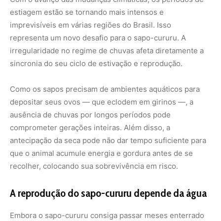
recolher, colocando sua sobrevivência em risco.
A reprodução do sapo-cururu depende da água
Embora o sapo-cururu consiga passar meses enterrado
no mesmo lugar, ele depende da água para cumprir seu
ciclo reprodutivo. Quando as chuvas finalmente chegam,
ele emerge do solo e busca rapidamente corpos d’água
— mesmo que temporários — para vocalizar, atrair
fêmeas e acasalar. As fêmeas depositam milhares de
ovos, que se desenvolvem rapidamente antes que o
ambiente volte a secar.