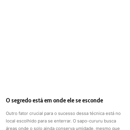
O segredo está em onde ele se esconde
Outro fator crucial para o sucesso dessa técnica está no
local escolhido para se enterrar. O sapo-cururu busca
áreas onde o solo ainda conserva umidade, mesmo que
superficial. Pode ser embaixo de folhas secas, pedras,
troncos caídos ou até em canteiros de jardim e vasos
abandonados nas áreas urbanas. Qualquer lugar que
proteja contra o calor direto e permita acesso à umidade
residual pode servir.
Em solos mais arenosos ou expostos, a perda de
umidade é rápida demais. Já em terrenos ricos em
matéria orgânica e sombra, a umidade persiste por mais
tempo, garantindo a viabilidade da estivação. Há registros
de sapos que permaneceram enterrados por até 90 dias
seguidos nesse estado sem qualquer alimento ou fonte