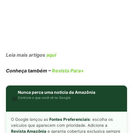
🌿
Controle o que você vê no Google
O Google lançou as
Fontes Preferenciais
: escolha os
veículos que aparecem com prioridade. Adicione a
Revista Amazônia
e garanta cobertura exclusiva sempre
em destaque.
Adicionar Revista Amazônia como Fonte
Preferencial
Como funciona em 3 passos:
1. Pesquise qualquer assunto no Google
2. Toque no ⭐ ao lado de
"Principais Notícias"
3. Busque
Revista Amazônia
e marque a caixa — pronto!
MAIS LIDAS DA SEMANA