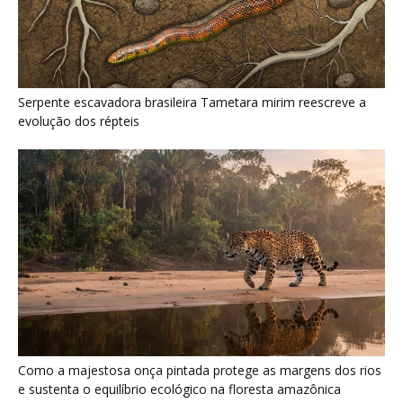
Como a majestosa onça pintada protege as margens dos rios
e sustenta o equilíbrio ecológico na floresta amazônica
Últimas noticias
O que acontece com uma carcaça na
floresta? Um besouro pode...
5 de agosto de 2026
Um simples tapete de musgo escondia
centenas de formas de vida...
5 de agosto de 2026