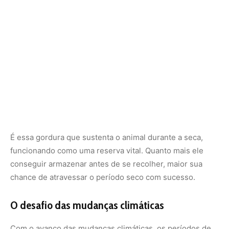
chance de atravessar o período seco com sucesso.
O desafio das mudanças climáticas
Com o avanço das mudanças climáticas, os períodos de
estiagem estão se tornando mais intensos e
imprevisíveis em várias regiões do Brasil. Isso
representa um novo desafio para o sapo-cururu. A
irregularidade no regime de chuvas afeta diretamente a
sincronia do seu ciclo de estivação e reprodução.
Como os sapos precisam de ambientes aquáticos para
depositar seus ovos — que eclodem em girinos —, a
ausência de chuvas por longos períodos pode
comprometer gerações inteiras. Além disso, a
antecipação da seca pode não dar tempo suficiente para
que o animal acumule energia e gordura antes de se