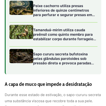
A capa de muco que impede a desidratação
Durante esse estado de estivação, o sapo-cururu secreta
uma substância viscosa que recobre toda a sua pele.
Esse muco se transforma em uma fina película protetora
que endurece com o tempo, formando algo parecido com
um casulo. Essa camada funciona como uma barreira
física contra a perda de água, impedindo que o animal
desidrate completamente.
A pele dos sapos é naturalmente porosa e, por isso, eles
perdem água com facilidade — um risco enorme em
tempos de seca. Essa “capa de sobrevivência” é o que
permite ao cururu manter a hidratação mínima necessária
para continuar vivo até o retorno das chuvas.