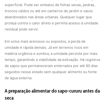
de água externa.
A preparação alimentar do sapo-cururu antes da
seca
Antes de adotar esse modo de economia extrema, o
sapo-cururu passa por uma fase intensa de alimentação.
Nas semanas que antecedem o período seco, ele se
alimenta com voracidade, aproveitando a abundância de
insetos e pequenos invertebrados. Essa “engorda
estratégica” permite o acúmulo de gordura corporal, que
será metabolizada lentamente ao longo do período de
dormência.