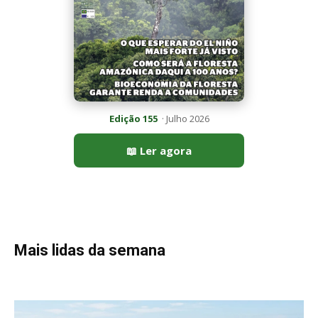
Mais lidas da semana
Peixe-lua emerge horizontalmente na superfície oceânica para
permitir que aves marinhas removam ectoparasitas
acumulados em sua pele