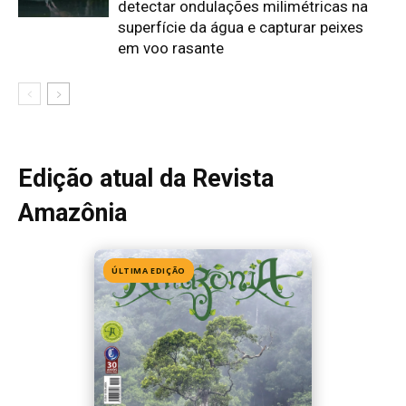
Edição 155
· Julho 2026
📖 Ler agora