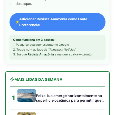
Peixe-lua emerge horizontalmente na
1
superfície oceânica para permitir que
aves marinhas removam ectoparasitas
acumulados em sua pele
Seriema utiliza pernas longas e
2
arremessa serpentes contra rochas
para subjugar presas peçonhentas nos
campos
Poraquê sincroniza descargas
3
elétricas em grupo para amplificar
campo elétrico e atordoar cardumes de
peixes maiores na Amazônia
Seriema combina corridas em alta
4
velocidade e arremessos contra rochas
para imobilizar serpentes peçonhentas
no cerrado
Ariranha sincroniza caça coletiva com
5
vocalização subaquática e cerca
cardumes em rios rasos da Amazônia