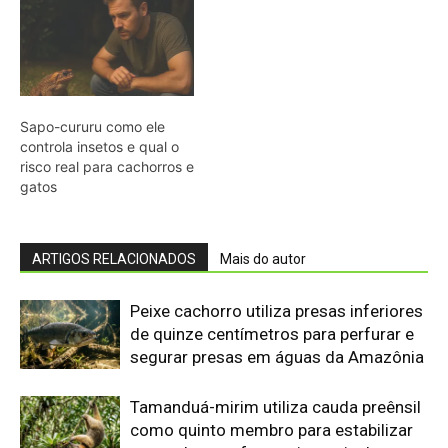
de quinze centímetros para perfurar e
segurar presas em águas da Amazônia
Tamanduá-mirim utiliza cauda preênsil
como quinto membro para estabilizar
corpo durante forrageio vertical em
bromélias e troncos
Sapo cururu secreta bufotoxina pelas
glândulas parotoides sob pressão
direta e provoca paradas cardíacas
graves em cães domésticos
Ariranha sincroniza caça coletiva com
vocalização subaquática e cerca
cardumes em rios rasos da Amazônia
Lagarto de folha usa contração
muscular autônoma para soltar a