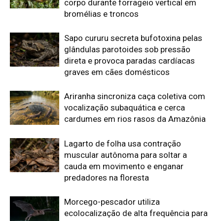
cauda em movimento e enganar
predadores na floresta
Morcego-pescador utiliza
ecolocalização de alta frequência para
detectar ondulações milimétricas na
superfície da água e capturar peixes
em voo rasante
Edição atual da Revista
Amazônia
ÚLTIMA EDIÇÃO