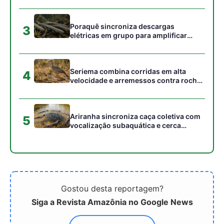
Gostou desta reportagem?
Siga a Revista Amazônia no Google News
⭐ SEGUIR AGORA
Relacionado
O tempero amazônico que
Culinária amazônica: 6
está ganhando cada vez
pratos que você precisa
mais fama nos grandes
experimentar