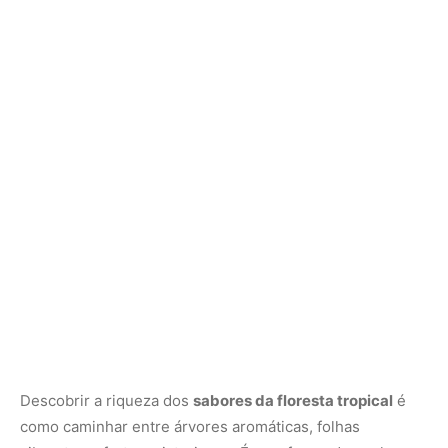
Descobrir a riqueza dos
sabores da floresta tropical
é
como caminhar entre árvores aromáticas, folhas
vibrantes e frutos misteriosos. É uma forma de conhecer
a Amazônia com o paladar e compreender, através do
gosto, a diversidade e potência de suas culturas.
E talvez o segredo esteja justamente nos pequenos
frascos, nas ervas maceradas, nos óleos perfumados —
condimentos invisíveis que carregam o sabor da floresta
inteira.
Nunca perca uma notícia da Amazônia
🌿
Controle o que você vê no Google