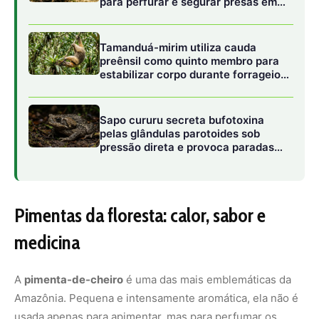
medicina
A
pimenta-de-cheiro
é uma das mais emblemáticas da
Amazônia. Pequena e intensamente aromática, ela não é
usada apenas para apimentar, mas para perfumar os
alimentos. A variedade regional da
Capsicum chinense
varia em cor e intensidade, mas sempre marca presença
em pratos típicos como o tucupi e o pato no tucupi.
Outra variedade fascinante é a
murupi
, considerada uma
das pimentas mais ardidas do país. Seu sabor picante e
frutado é ideal para molhos crus ou fermentados. Na
tradição popular, acredita-se que a murupi possua
propriedades digestivas e afrodisíacas.