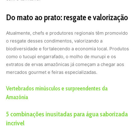
5 combinações inusitadas para água saborizada
incrível
Descubra por que paca e cutia são jardineiras das
florestas
Essa movimentação valoriza não apenas o sabor, mas a
preservação dos saberes culinários da floresta
e o
reconhecimento das comunidades que os mantêm vivos.
Uma floresta de sabores
Os
condimentos amazônicos
revelam que a Amazônia
não é apenas um bioma a ser estudado ou protegido, mas
também
uma imensa despensa de sabores naturais