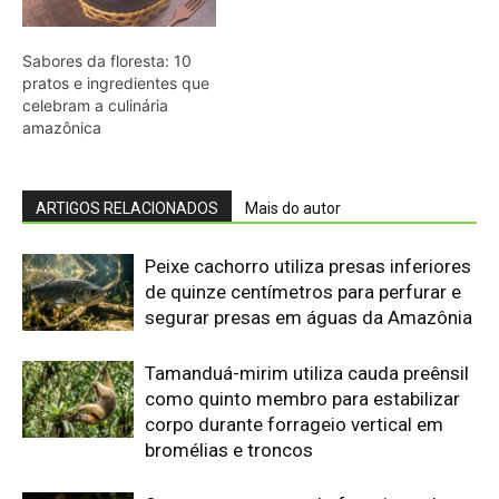
Tamanduá-mirim utiliza cauda preênsil
como quinto membro para estabilizar
corpo durante forrageio vertical em
bromélias e troncos
Sapo cururu secreta bufotoxina pelas
glândulas parotoides sob pressão
direta e provoca paradas cardíacas
graves em cães domésticos
Ariranha sincroniza caça coletiva com
vocalização subaquática e cerca
cardumes em rios rasos da Amazônia
Lagarto de folha usa contração
muscular autônoma para soltar a
cauda em movimento e enganar
predadores na floresta