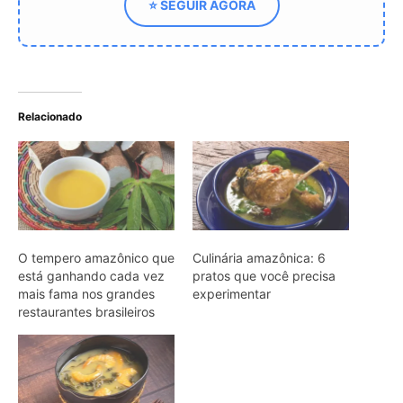
restaurantes brasileiros
Sabores da floresta: 10
pratos e ingredientes que
celebram a culinária
amazônica
ARTIGOS RELACIONADOS
Mais do autor
Peixe cachorro utiliza presas inferiores
de quinze centímetros para perfurar e
segurar presas em águas da Amazônia