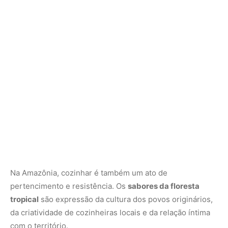
Na Amazônia, cozinhar é também um ato de
pertencimento e resistência. Os
sabores da floresta
tropical
são expressão da cultura dos povos originários,
da criatividade de cozinheiras locais e da relação íntima
com o território.
Do mato ao prato: resgate e valorização
Atualmente, chefs e produtores regionais têm promovido
o resgate desses condimentos, valorizando a
biodiversidade e fortalecendo a economia local. Produtos
como o tucupi engarrafado, o molho de murupi e os
extratos de ervas amazônicas já começam a chegar aos
mercados gourmet e feiras especializadas.
Vertebrados minúsculos e surpreendentes da
Amazônia