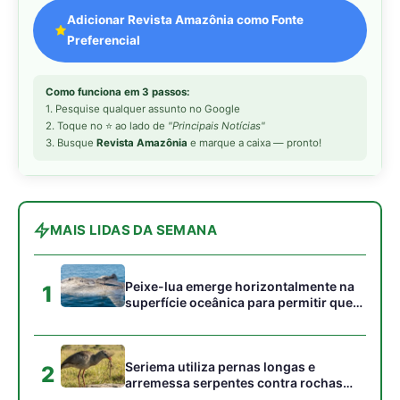
1
superfície oceânica para permitir que
aves marinhas removam ectoparasitas
acumulados em sua pele
Seriema utiliza pernas longas e
2
arremessa serpentes contra rochas
para subjugar presas peçonhentas nos
campos
Poraquê sincroniza descargas
3
elétricas em grupo para amplificar
campo elétrico e atordoar cardumes de
peixes maiores na Amazônia
Seriema combina corridas em alta
4
velocidade e arremessos contra rochas
para imobilizar serpentes peçonhentas
no cerrado
Ariranha sincroniza caça coletiva com
5
vocalização subaquática e cerca
cardumes em rios rasos da Amazônia