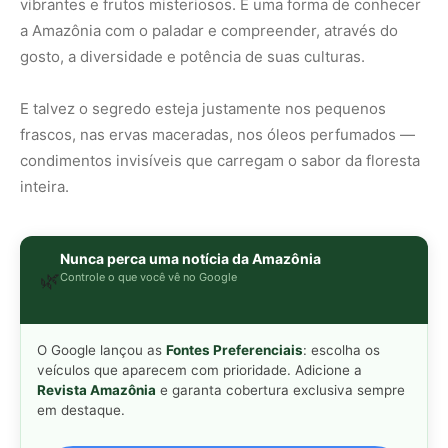
O Google lançou as
Fontes Preferenciais
: escolha os
veículos que aparecem com prioridade. Adicione a
Revista Amazônia
e garanta cobertura exclusiva sempre
em destaque.
Adicionar Revista Amazônia como Fonte
Preferencial
Como funciona em 3 passos:
1. Pesquise qualquer assunto no Google
2. Toque no ⭐ ao lado de
"Principais Notícias"
3. Busque
Revista Amazônia
e marque a caixa — pronto!
MAIS LIDAS DA SEMANA
Peixe-lua emerge horizontalmente na