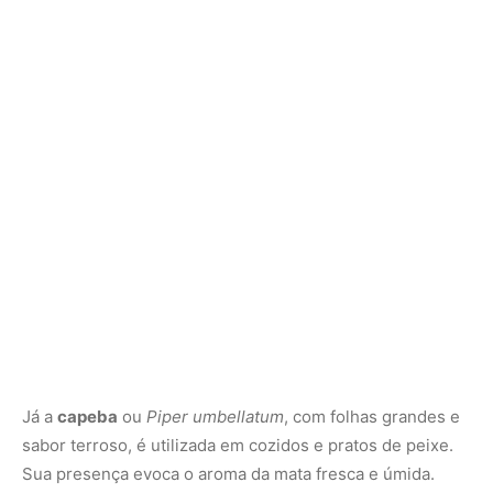
Já a
capeba
ou
Piper umbellatum
, com folhas grandes e
sabor terroso, é utilizada em cozidos e pratos de peixe.
Sua presença evoca o aroma da mata fresca e úmida.
Tucupi: o ouro líquido da culinária
amazônica
O
tucupi
é um dos ingredientes mais simbólicos e
complexos da Amazônia. Extraído da mandioca brava
após fermentação e fervura prolongada, ele é um líquido
amarelo, ácido e perfumado. Ingerido cru, é tóxico. Mas
depois de cozido, transforma-se em um molho
incomparável.