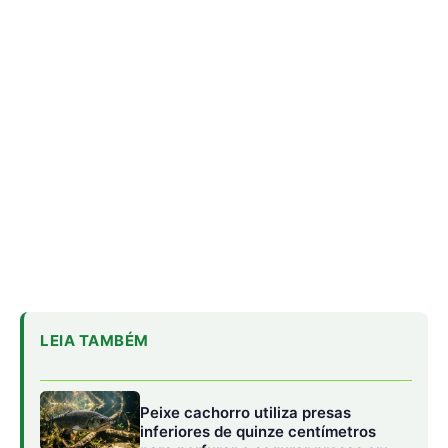
LEIA TAMBÉM
Peixe cachorro utiliza presas
inferiores de quinze centímetros
para perfurar e segurar presas em
águas da Amazônia
Tamanduá-mirim utiliza cauda
preênsil como quinto membro para
estabilizar corpo durante forrageio
vertical em bromélias e troncos
Sapo cururu secreta bufotoxina
pelas glândulas parotoides sob
pressão direta e provoca paradas
cardíacas graves em cães
domésticos
Pimentas da floresta: calor, sabor e