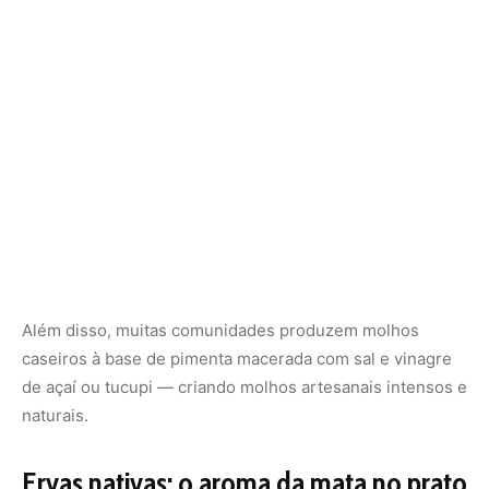
caseiros à base de pimenta macerada com sal e vinagre
de açaí ou tucupi — criando molhos artesanais intensos e
naturais.
Ervas nativas: o aroma da mata no prato
Entre os
temperos amazônicos
, as ervas nativas são
menos conhecidas no restante do Brasil, mas
absolutamente essenciais na floresta. A
alfavaca-da-
mata
, por exemplo, é usada para aromatizar caldos e
carnes, e tem sabor próximo ao manjericão, porém mais
cítrico.
A
jambu
, famosa por sua propriedade “eletrizante”, é a
estrela de pratos como o tacacá. Suas folhas contêm
espilantol, substância que provoca uma leve dormência
na boca — uma experiência sensorial única e marcante.