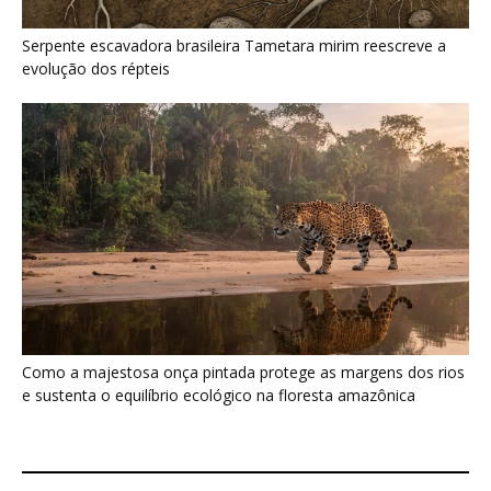
Como a majestosa onça pintada protege as margens dos rios
e sustenta o equilíbrio ecológico na floresta amazônica
Últimas noticias
Jacamim usa vocalização grave que
atravessa o sub-bosque e mantém o...
5 de agosto de 2026
Peixe-boi-amazônico usa lábios preênseis
para arrancar plantas e troca dentes durante...
5 de agosto de 2026
A Amazônia protege animais, mas também
sustenta uma fonte de alimento...
4 de agosto de 2026