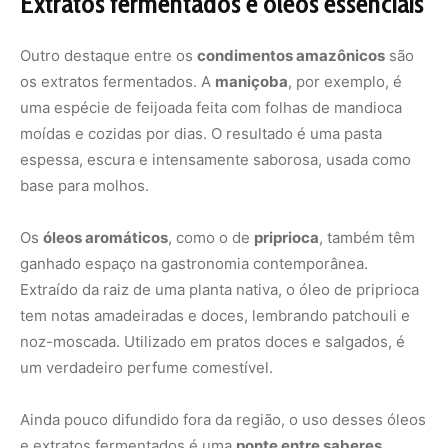
noz-moscada. Utilizado em pratos doces e salgados, é
um verdadeiro perfume comestível.
Ainda pouco difundido fora da região, o uso desses óleos
e extratos fermentados é uma
ponte entre saberes
ancestrais e a alta gastronomia
.
A cultura por trás do sabor
Cada condimento amazônico carrega consigo uma
história de uso tradicional, sazonalidade e simbolismo.
Muitos são colhidos de forma sustentável por
comunidades extrativistas, e o conhecimento sobre como
preparar e conservar esses ingredientes é transmitido
oralmente, de geração em geração.