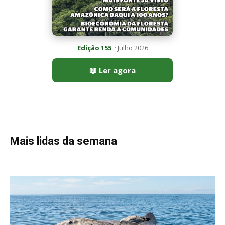
Peixe-lua emerge horizontalmente na superfície oceânica para
permitir que aves marinhas removam ectoparasitas
acumulados em sua pele