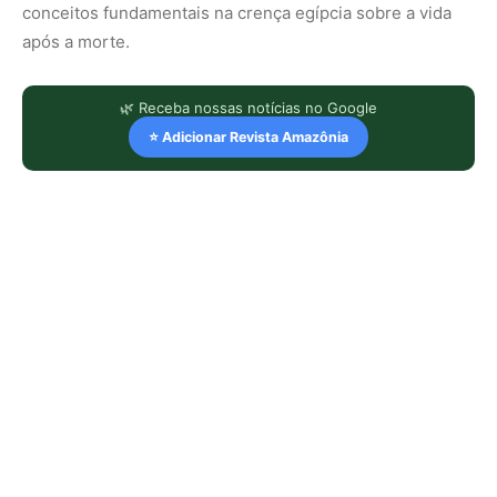
conceitos fundamentais na crença egípcia sobre a vida
após a morte.
🌿 Receba nossas notícias no Google
⭐ Adicionar Revista Amazônia
LEIA TAMBÉM
Peixe cachorro utiliza presas
inferiores de quinze centímetros