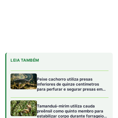
para perfurar e segurar presas em
águas da Amazônia
Tamanduá-mirim utiliza cauda
preênsil como quinto membro para
estabilizar corpo durante forrageio
vertical em bromélias e troncos
Sapo cururu secreta bufotoxina
pelas glândulas parotoides sob
pressão direta e provoca paradas
cardíacas graves em cães
domésticos