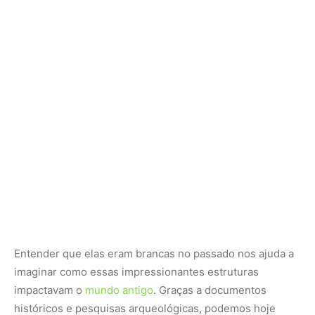
Entender que elas eram brancas no passado nos ajuda a
imaginar como essas impressionantes estruturas
impactavam o
mundo antigo
. Graças a documentos
históricos e pesquisas arqueológicas, podemos hoje
recriar virtualmente essa imagem e reconhecer a
grandiosidade das construções egípcias em sua forma
original.
Leia também –
Revista Para+
Nunca perca uma notícia da Amazônia
🌿
Controle o que você vê no Google
O Google lançou as
Fontes Preferenciais
: escolha os
veículos que aparecem com prioridade. Adicione a
Revista Amazônia
e garanta cobertura exclusiva sempre