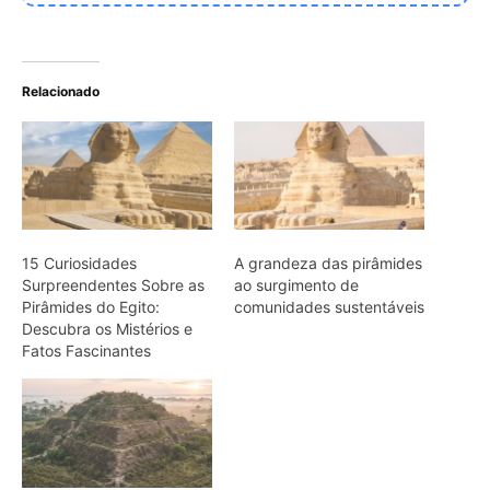
A incrível redescoberta da
Amazônia e como
pirâmides antigas
desafiam a história da
engenharia nas Américas
ARTIGOS RELACIONADOS
Mais do autor
Peixe cachorro utiliza presas inferiores
de quinze centímetros para perfurar e
segurar presas em águas da Amazônia