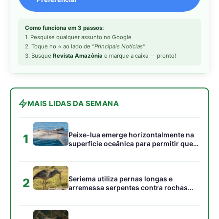
acumulados em sua pele
Seriema utiliza pernas longas e
2
arremessa serpentes contra rochas
para subjugar presas peçonhentas nos
campos
Poraquê sincroniza descargas
3
elétricas em grupo para amplificar
campo elétrico e atordoar cardumes de
peixes maiores na Amazônia
Seriema combina corridas em alta
4
velocidade e arremessos contra rochas
para imobilizar serpentes peçonhentas
no cerrado
Ariranha sincroniza caça coletiva com
5
vocalização subaquática e cerca
cardumes em rios rasos da Amazônia