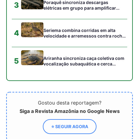
Gostou desta reportagem?
Siga a Revista Amazônia no Google News
⭐ SEGUIR AGORA
Relacionado
15 Curiosidades
A grandeza das pirâmides
Surpreendentes Sobre as
ao surgimento de
Pirâmides do Egito:
comunidades sustentáveis
Descubra os Mistérios e
Fatos Fascinantes