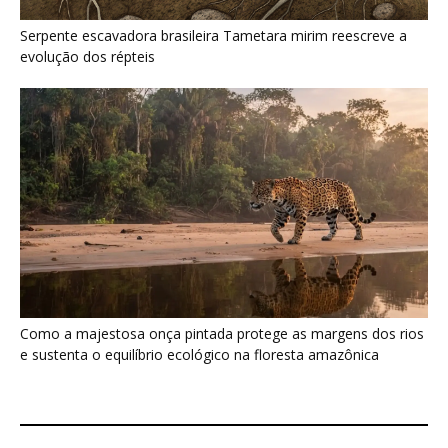
Como a majestosa onça pintada protege as margens dos rios
e sustenta o equilíbrio ecológico na floresta amazônica
Últimas noticias
Nova espécie de rã é descoberta em florestas
do Acre
5 de agosto de 2026
Fertilizante inteligente da USP pode regenerar
solos degradados
5 de agosto de 2026
O que acontece com uma carcaça na
floresta? Um besouro pode...
5 de agosto de 2026