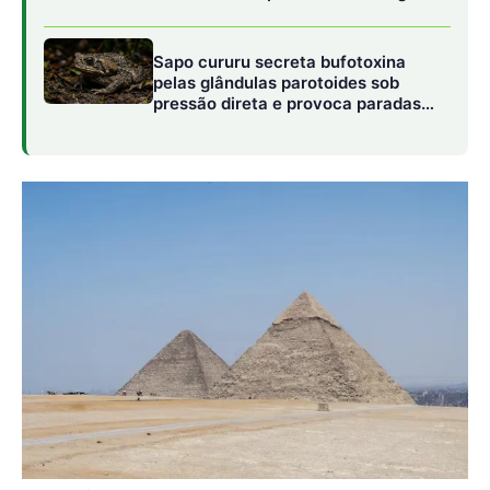
Foto: Freepik
O que aconteceu com o revestimento branco?
Com o passar dos séculos, a maioria das pedras de
calcário que revestiam as
pirâmides
foi removida ou
erodida. Esse processo ocorreu por diversos fatores,
entre eles:
Terremotos
– Tremores de terra ao longo da história
soltaram muitas das pedras de revestimento.
Erosão natural
– O vento e a areia do deserto