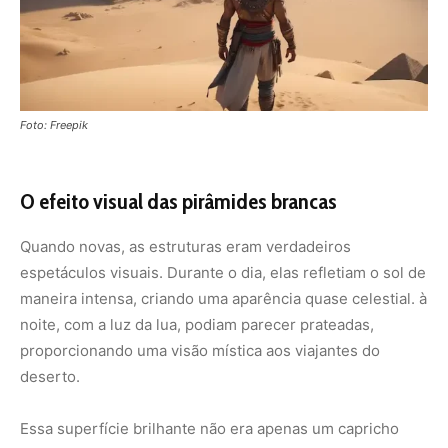
proporcionando uma visão mística aos viajantes do
deserto.
Essa superfície brilhante não era apenas um capricho
estético. Para os egípcios, essa luminosidade
simbolizava a conexão das pirâmides com os deuses e o
renascimento do faraó no mundo espiritual.
O legado
Mesmo sem o revestimento original, as
pirâmides
continuam sendo uma das maiores realizações
arquitetônicas da história. Seu formato, alinhamento e
engenharia avançada ainda intrigam pesquisadores e
arqueólogos.