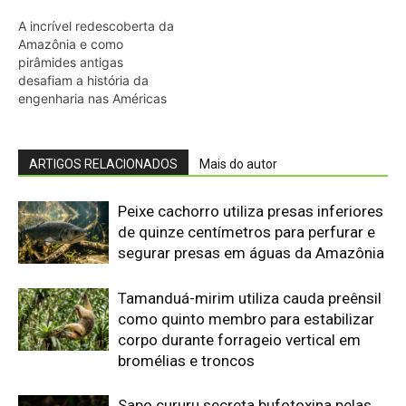
Tamanduá-mirim utiliza cauda preênsil
como quinto membro para estabilizar
corpo durante forrageio vertical em
bromélias e troncos
Sapo cururu secreta bufotoxina pelas
glândulas parotoides sob pressão
direta e provoca paradas cardíacas
graves em cães domésticos
Ariranha sincroniza caça coletiva com
vocalização subaquática e cerca
cardumes em rios rasos da Amazônia
Lagarto de folha usa contração
muscular autônoma para soltar a
cauda em movimento e enganar
predadores na floresta