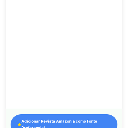
Adicionar Revista Amazônia como Fonte
Preferencial
Como funciona em 3 passos:
1. Pesquise qualquer assunto no Google
2. Toque no ⭐ ao lado de
"Principais Notícias"
3. Busque
Revista Amazônia
e marque a caixa — pronto!
MAIS LIDAS DA SEMANA
Peixe-lua emerge horizontalmente na
1
superfície oceânica para permitir que
aves marinhas removam ectoparasitas