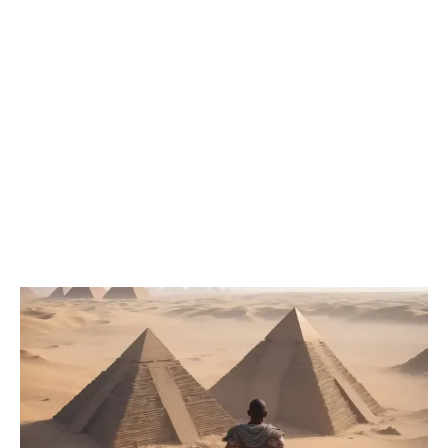
Foto: Freepik
O efeito visual das pirâmides brancas
Quando novas, as estruturas eram verdadeiros
espetáculos visuais. Durante o dia, elas refletiam o sol de
maneira intensa, criando uma aparência quase celestial. à
noite, com a luz da lua, podiam parecer prateadas,