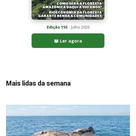
Peixe-lua emerge horizontalmente na superfície oceânica para
permitir que aves marinhas removam ectoparasitas
acumulados em sua pele