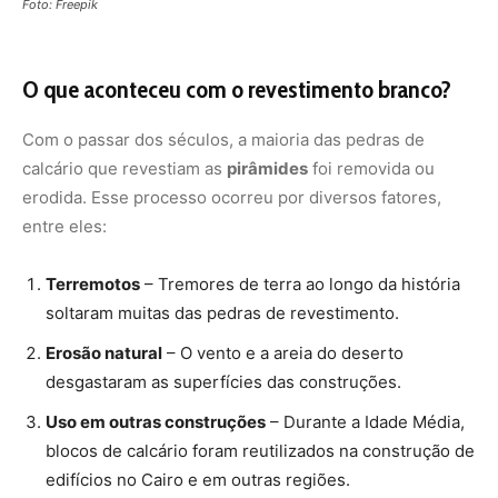
desgastaram as superfícies das construções.
Uso em outras construções
– Durante a Idade Média,
blocos de calcário foram reutilizados na construção de
edifícios no Cairo e em outras regiões.
Ação humana
– Muitos ladrões removeram as pedras
preciosas que faziam parte do acabamento das
pirâmides.
Hoje, poucas partes desse revestimento original ainda
podem ser vistas, principalmente na
Pirâmide de
Quéfren
, que conserva algumas pedras no topo,
oferecendo um vislumbre de como as pirâmides eram em
sua forma original.