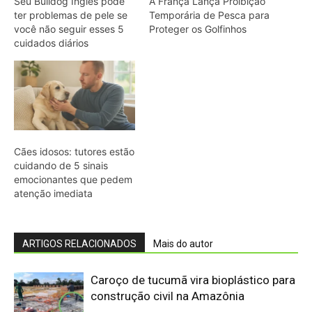
ARTIGOS RELACIONADOS
Mais do autor
Caroço de tucumã vira bioplástico para
construção civil na Amazônia
Como a irara busca colmeias de
abelhas nativas e consome mel e cera
até esvaziar os favos
Militares Brasileiros Compartilham
Técnicas de Guerra na Selva no
Suriname
Eletrificação é a “maneira mais segura
de proteger cidadãos”, diz presidente
COP31