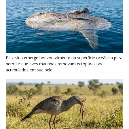
Seriema utiliza pernas longas e arremessa serpentes contra
rochas para subjugar presas peçonhentas nos campos