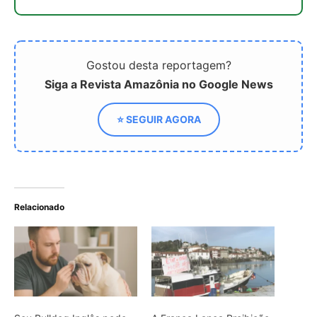
Seu Bulldog Inglês pode
A França Lança Proibição
ter problemas de pele se
Temporária de Pesca para
você não seguir esses 5
Proteger os Golfinhos
cuidados diários
Cães idosos: tutores estão
cuidando de 5 sinais
emocionantes que pedem
atenção imediata