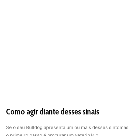
Como agir diante desses sinais
Se o seu Bulldog apresenta um ou mais desses sintomas,
o primeiro passo é procurar um veterinário,
preferencialmente especialista em raças braquicefálicas.
Exames como raio-X e endoscopia ajudam a identificar
estreitamentos nas vias aéreas e avaliar a gravidade. Em
alguns casos, pode ser necessário recorrer a cirurgias
corretivas para melhorar a respiração.
Além disso, alguns cuidados simples ajudam a reduzir os
riscos: evitar passeios em horários de calor intenso,
oferecer sempre água fresca, manter o peso sob controle
e proporcionar ambientes bem ventilados. Pequenas
mudanças no dia a dia podem ter grande impacto na
saúde do Bulldog Francês.