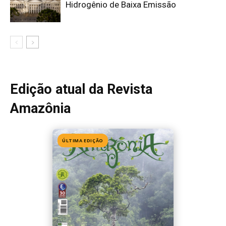
Edição 155
· Julho 2026
📖 Ler agora