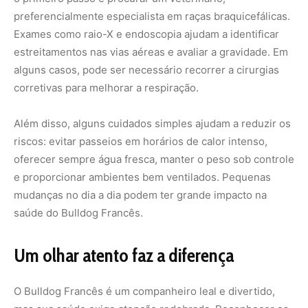
Um olhar atento faz a diferença
O Bulldog Francês é um companheiro leal e divertido,
mas sua saúde exige atenção redobrada. Reconhecer os
sinais de problemas respiratórios precocemente é uma
forma de cuidar com responsabilidade e amor. Com
acompanhamento veterinário e prevenção, seu cão pode
ter uma vida longa, alegre e cheia de energia, sem que as
limitações respiratórias atrapalhem a convivência.
Respiração barulhenta além do normal
O Bulldog Francês é conhecido pelos roncos e
resfolegares típicos da raça, mas quando esses sons se
tornam excessivos mesmo em repouso, é hora de
acender o sinal de alerta. Esse tipo de respiração pode