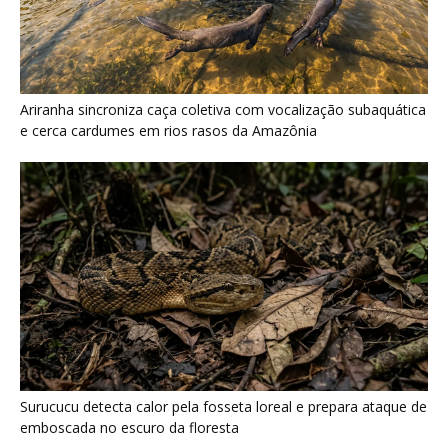
Surucucu detecta calor pela fosseta loreal e prepara ataque de
emboscada no escuro da floresta
Últimas noticias
Galo-da-serra reúne machos em arena
coletiva e usa crista sobre o...
8 de agosto de 2026
“A chuva carrega um inventário da copa”: o
método que encontrou...
7 de agosto de 2026