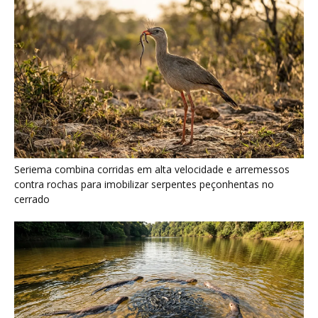
Ariranha sincroniza caça coletiva com vocalização subaquática
e cerca cardumes em rios rasos da Amazônia