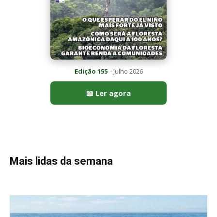
Mais lidas da semana
Peixe-lua emerge horizontalmente na superfície oceânica para
permitir que aves marinhas removam ectoparasitas
acumulados em sua pele