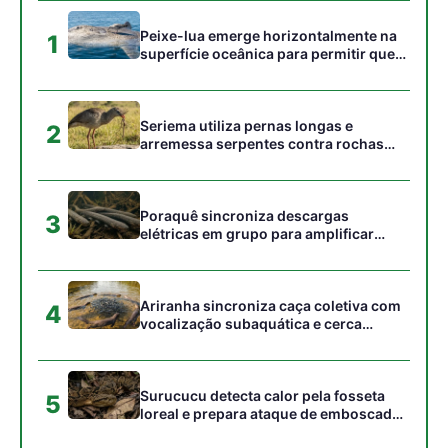
cardumes em rios rasos da Amazônia
Surucucu detecta calor pela fosseta
5
loreal e prepara ataque de emboscada
no escuro da floresta
Gostou desta reportagem?
Siga a Revista Amazônia no Google News
⭐ SEGUIR AGORA
Relacionado