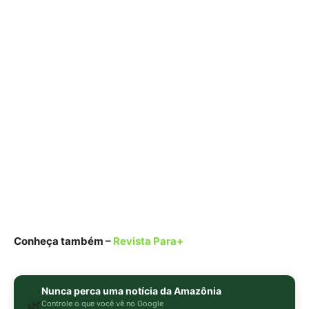
Conheça também –
Revista Para+
Nunca perca uma notícia da Amazônia
🌿
Controle o que você vê no Google
O Google lançou as
Fontes Preferenciais
: escolha os
veículos que aparecem com prioridade. Adicione a
Revista Amazônia
e garanta cobertura exclusiva sempre
em destaque.
Adicionar Revista Amazônia como Fonte
Preferencial
Como funciona em 3 passos:
1. Pesquise qualquer assunto no Google
2. Toque no ⭐ ao lado de
"Principais Notícias"
3. Busque
Revista Amazônia
e marque a caixa — pronto!