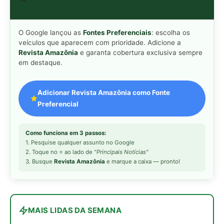
MAIS LIDAS DA SEMANA
Peixe-lua emerge horizontalmente na
1
superfície oceânica para permitir que
aves marinhas removam ectoparasitas
acumulados em sua pele
Seriema utiliza pernas longas e
2
arremessa serpentes contra rochas
para subjugar presas peçonhentas nos
campos
Poraquê sincroniza descargas
3
elétricas em grupo para amplificar
campo elétrico e atordoar cardumes de
peixes maiores na Amazônia
Ariranha sincroniza caça coletiva com
4
vocalização subaquática e cerca