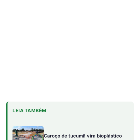
LEIA TAMBÉM
Caroço de tucumã vira bioplástico
para construção civil na Amazônia
Como a irara busca colmeias de
abelhas nativas e consome mel e
cera até esvaziar os favos
Militares Brasileiros Compartilham
Técnicas de Guerra na Selva no
Suriname
Língua ou gengivas azuladas