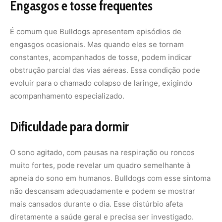
muito fortes, pode revelar um quadro semelhante à
apneia do sono em humanos. Bulldogs com esse sintoma
não descansam adequadamente e podem se mostrar
mais cansados durante o dia. Esse distúrbio afeta
diretamente a saúde geral e precisa ser investigado.
Crises de respiração após exercícios
Outro sinal claro de problemas é quando o Bulldog
Francês apresenta crises respiratórias após atividades
físicas leves, como brincar dentro de casa. Nessas
situações, o cão pode abrir bem a boca, tentar puxar ar
em movimentos bruscos e até deitar no chão em busca
de alívio. Esses episódios nunca devem ser considerados
normais.