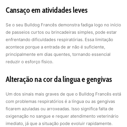
Um dos sinais mais graves de que o Bulldog Francês está
com problemas respiratórios é a língua ou as gengivas
ficarem azuladas ou arroxeadas. Isso significa falta de
oxigenação no sangue e requer atendimento veterinário
imediato, já que a situação pode evoluir rapidamente.
Problemas para dormir tranquilamente
Bulldogs que roncam de forma muito intensa,
apresentam pausas na respiração ou demonstram
inquietação durante o sono podem estar sofrendo de
distúrbios semelhantes à apneia. Isso compromete o
descanso, causa cansaço no dia seguinte e deve ser
investigado para evitar complicações.
Leia mais artigos
aqui