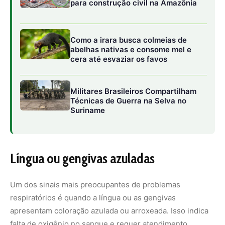
Um dos sinais mais preocupantes de problemas
respiratórios é quando a língua ou as gengivas
apresentam coloração azulada ou arroxeada. Isso indica
falta de oxigênio no sangue e requer atendimento
imediato. Mesmo que ocorra por poucos minutos, é
fundamental levar o Bulldog Francês ao veterinário para
avaliação.
Intolerância ao calor
O Bulldog Francês tem mais dificuldade em regular a
temperatura corporal devido à sua anatomia. Se o cão
apresenta respiração ofegante intensa, salivação
excessiva e apatia em ambientes quentes, é sinal de
alerta. O superaquecimento pode desencadear crises