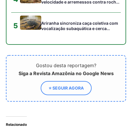
velocidade e arremessos contra rochas
para imobilizar serpentes peçonhentas
no cerrado
Ariranha sincroniza caça coletiva com
5
vocalização subaquática e cerca
cardumes em rios rasos da Amazônia
Gostou desta reportagem?
Siga a Revista Amazônia no Google News
⭐ SEGUIR AGORA
Relacionado