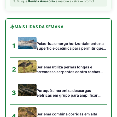
3. Busque
Revista Amazônia
e marque a caixa — pronto!
MAIS LIDAS DA SEMANA
Peixe-lua emerge horizontalmente na
1
superfície oceânica para permitir que
aves marinhas removam ectoparasitas
acumulados em sua pele
Seriema utiliza pernas longas e
2
arremessa serpentes contra rochas
para subjugar presas peçonhentas nos
campos
Poraquê sincroniza descargas
3
elétricas em grupo para amplificar
campo elétrico e atordoar cardumes de
peixes maiores na Amazônia
Seriema combina corridas em alta
4