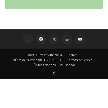
Sobre a Revista Amazônia
Contato
Política de Privacidade, LGPD e RGPD
Termos de Serviço
Últimas Notícias
🌎 Español
©