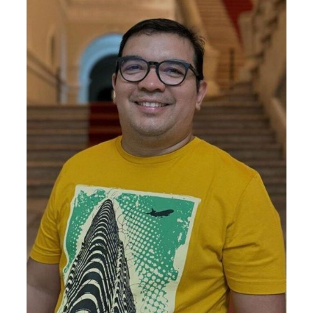
O Círio de Nazaré, que ocorre todo segundo domingo de
outubro, reúne milhões de pessoas em uma procissão
que atravessa a cidade, acompanhando a imagem de
Nossa Senhora. Conhecido como “o Natal dos
paraenses”, é considerado o maior evento religioso do
mundo em número de fiéis por metro quadrado. Para
além da fé, o Círio também movimenta a economia, a
cultura e a vida social de Belém.
Com o crescimento constante dessa devoção, a pequena
ermida já não comportava mais a multidão que chegava
todos os anos. Foi então que, em 1905, a Igreja Católica,