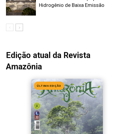
Edição 155
· Julho 2026
📖 Ler agora