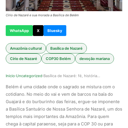
Círio de Nazaré e sua morada a Basílica de Belém
WhatsApp
X
Bluesky
Amazônia cultural
Basílica de Nazaré
Círio de Nazaré
COP30 Belém
devoção mariana
Inicio
Uncategorized
Basílica de Nazaré: fé, história e o coração do…
›
›
Belém é uma cidade onde o sagrado se mistura com o
cotidiano. No meio do vai e vem de barcos na baía do
Guajará e do burburinho das feiras, ergue-se imponente
a Basílica Santuário de Nossa Senhora de Nazaré, um dos
templos mais importantes da Amazônia. Para quem
chega à capital paraense, seja para a COP 30 ou para