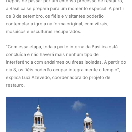
O dia da reabertura começará cedo, às 6h, com a
abertura oficial da igreja. A primeira missa será às 7h, e