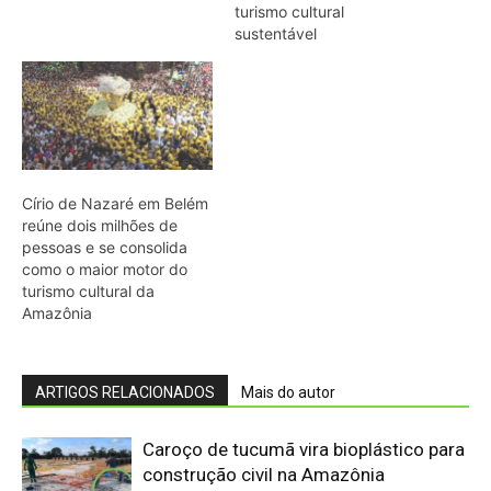
ARTIGOS RELACIONADOS
Mais do autor
Caroço de tucumã vira bioplástico para
construção civil na Amazônia
Como a irara busca colmeias de
abelhas nativas e consome mel e cera
até esvaziar os favos
Militares Brasileiros Compartilham
Técnicas de Guerra na Selva no
Suriname
Eletrificação é a “maneira mais segura
de proteger cidadãos”, diz presidente
COP31