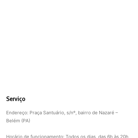
Endereço: Praça Santuário, s/nº, bairro de Nazaré –
Belém (PA)
Horário de funcionamento: Todos os dias, das 6h às 20h
Por Eva Pires
Nunca
perca
uma
notícia da
🌿
Amazônia
Controle o
que você vê
no Google