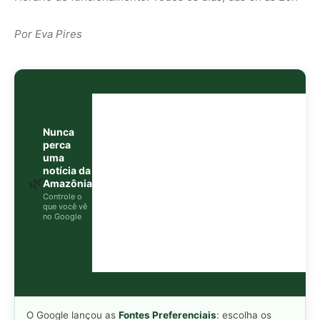
O Google lançou as
Fontes Preferenciais
: escolha os
veículos que aparecem com prioridade. Adicione a
Revista Amazônia
e garanta cobertura exclusiva sempre
em destaque.
Adicionar Revista Amazônia como Fonte
Preferencial
Como funciona em 3 passos:
1. Pesquise qualquer assunto no Google
2. Toque no ⭐ ao lado de
"Principais Notícias"
3. Busque
Revista Amazônia
e marque a caixa — pronto!