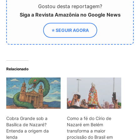
Cobra Grande sob a
Como a fé do Círio de
Basílica de Nazaré?
Nazaré em Belém
Entenda a origem da
transforma a maior
lenda
procissão do Brasil em
turismo cultural
sustentável
Círio de Nazaré em Belém
reúne dois milhões de
pessoas e se consolida
como o maior motor do
turismo cultural da
Amazônia