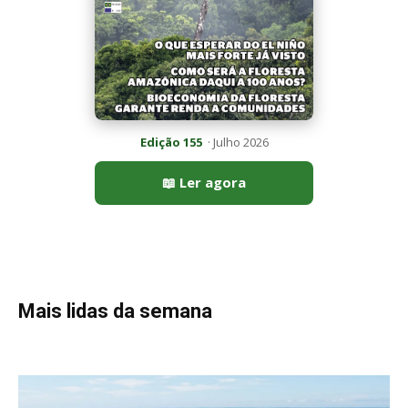
Mais lidas da semana
Peixe-lua emerge horizontalmente na superfície oceânica para
permitir que aves marinhas removam ectoparasitas
acumulados em sua pele