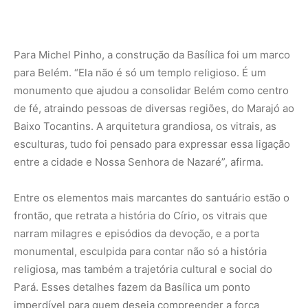
narram milagres e episódios da devoção, e a porta
monumental, esculpida para contar não só a história
religiosa, mas também a trajetória cultural e social do
Pará. Esses detalhes fazem da Basílica um ponto
imperdível para quem deseja compreender a força
simbólica desse lugar.
Saiba mais:
Papa Leão XIV concede Coroação
Pontifícia à Nossa Senhora de Nazaré, em Cachoeira
do Campo (MG)
“Embora seja profundamente ligada à religiosidade
católica, a Basílica e o Círio se transformaram ao longo do
tempo, incorporando elementos da cultura popular, como
músicas, danças e festas. É uma manifestação viva, que
fala tanto de fé quanto de identidade amazônica”,
completa o historiador.