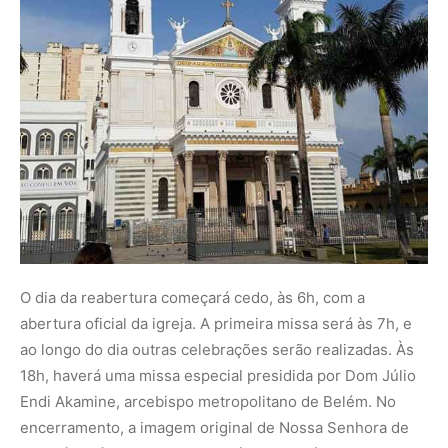
ao longo do dia outras celebrações serão realizadas. Às
18h, haverá uma missa especial presidida por Dom Júlio
Endi Akamine, arcebispo metropolitano de Belém. No
encerramento, a imagem original de Nossa Senhora de
Nazaré será reconduzida ao glória da Basílica, em um
momento simbólico e emocionante para a comunidade de
fé.
Enquanto o interior já estará totalmente restaurado, a
cripta e a parte externa seguem em obras, com previsão
de conclusão em janeiro de 2026. Na Praça Santuário,
uma exposição de fotografias mostrará os bastidores do
restauro, incluindo registros em vídeo que revelam os
detalhes do processo.