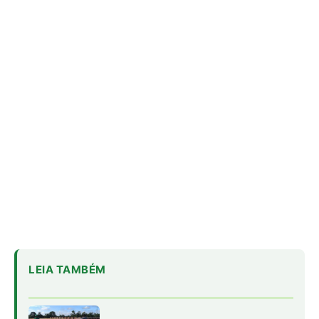
LEIA TAMBÉM
Caroço de tucumã vira bioplástico
para construção civil na Amazônia
Como a irara busca colmeias de
abelhas nativas e consome mel e
cera até esvaziar os favos
Militares Brasileiros Compartilham
Técnicas de Guerra na Selva no
Suriname