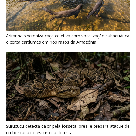
Surucucu detecta calor pela fosseta loreal e prepara ataque de
emboscada no escuro da floresta
Últimas noticias
Papagaio come argila em barreiro coletivo
para ajudar a neutralizar compostos...
7 de agosto de 2026
Como atrair beija-flor para casa e proteger a
ave com cuidado
7 de agosto de 2026