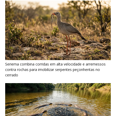
Ariranha sincroniza caça coletiva com vocalização subaquática
e cerca cardumes em rios rasos da Amazônia