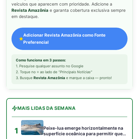
MAIS LIDAS DA SEMANA
Peixe-lua emerge horizontalmente na
1
superfície oceânica para permitir que
aves marinhas removam ectoparasitas
acumulados em sua pele
Seriema utiliza pernas longas e
2
arremessa serpentes contra rochas
para subjugar presas peçonhentas nos
campos
Poraquê sincroniza descargas
3
elétricas em grupo para amplificar
campo elétrico e atordoar cardumes de
peixes maiores na Amazônia
Ariranha sincroniza caça coletiva com
4
vocalização subaquática e cerca
cardumes em rios rasos da Amazônia
Seriema combina corridas em alta