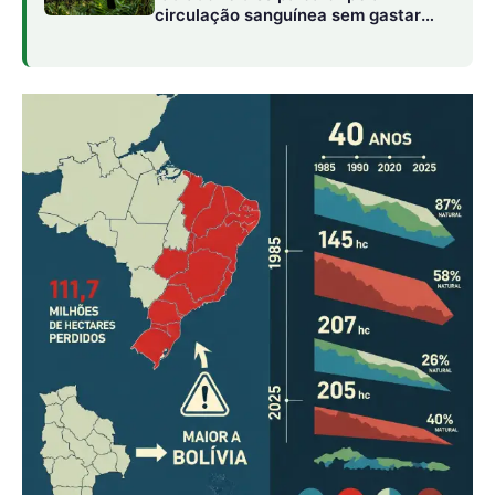
Imagem: Revista Amazônia
Os Biomas Mais Afetados
A Amazônia e o Cerrado foram os biomas que mais
sofreram com a perda de vegetação nativa em termos
absolutos. Juntos, eles foram responsáveis por mais de
83% da área desmatada no país. No entanto, o Pampa se
destaca pela maior perda proporcional ao seu tamanho.
Amazônia:
Perdeu 52,1 milhões de hectares.