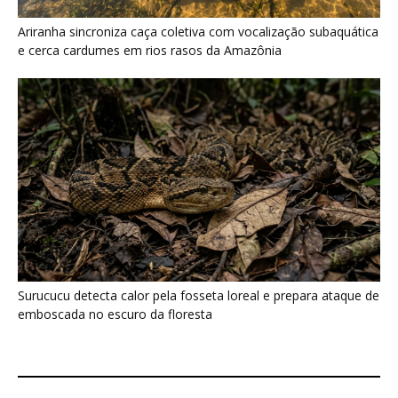
Surucucu detecta calor pela fosseta loreal e prepara ataque de
emboscada no escuro da floresta
Últimas noticias
Papagaio come argila em barreiro coletivo
para ajudar a neutralizar compostos...
7 de agosto de 2026
Como atrair beija-flor para casa e proteger a
ave com cuidado
7 de agosto de 2026
Ossos de mamute-lanoso surgem às
margens do Danúbio na seca
7 de agosto de 2026