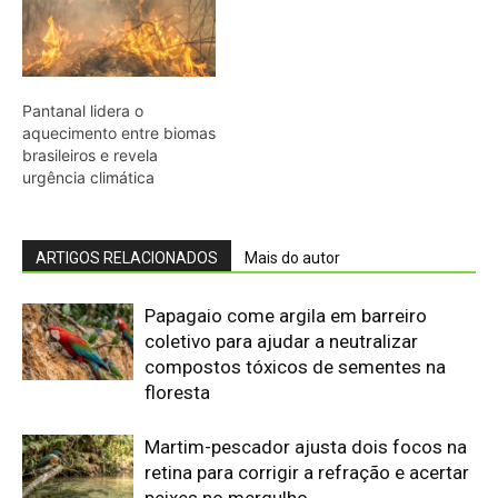
compostos tóxicos de sementes na
floresta
Martim-pescador ajusta dois focos na
retina para corrigir a refração e acertar
peixes no mergulho
Energia renovável avança, mas milhões
seguem no escuro
Bico do tucano-toco atua como
radiador e dissipa calor pela circulação
sanguínea sem gastar água
Casal de joão-de-barro constrói ninho
novo a cada estação e deixa a antiga
estrutura para outras aves