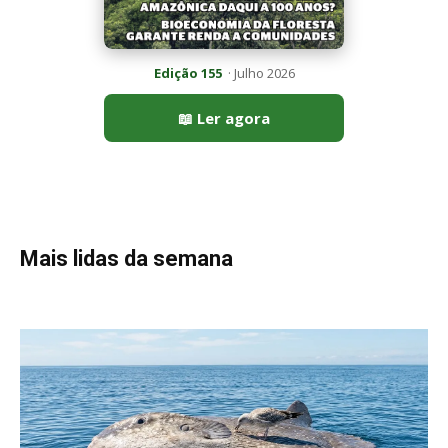
Peixe-lua emerge horizontalmente na superfície oceânica para
permitir que aves marinhas removam ectoparasitas
acumulados em sua pele