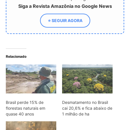
Brasil perde 15% de
Desmatamento no Brasil
florestas naturais em
cai 20,6% e fica abaixo de
quase 40 anos
1 milhão de ha
Pantanal lidera o
aquecimento entre biomas
brasileiros e revela
urgência climática
ARTIGOS RELACIONADOS
Mais do autor
Papagaio come argila em barreiro
coletivo para ajudar a neutralizar