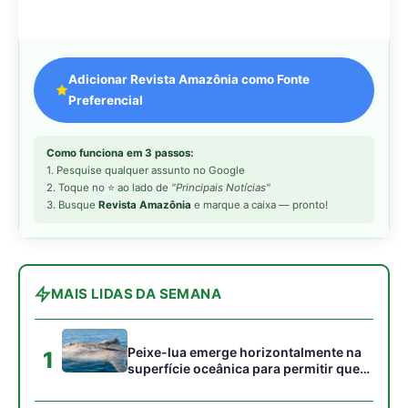
Peixe-lua emerge horizontalmente na
1
superfície oceânica para permitir que
aves marinhas removam ectoparasitas
acumulados em sua pele
Seriema utiliza pernas longas e
2
arremessa serpentes contra rochas
para subjugar presas peçonhentas nos
campos
Poraquê sincroniza descargas
3
elétricas em grupo para amplificar
campo elétrico e atordoar cardumes de
peixes maiores na Amazônia
Ariranha sincroniza caça coletiva com
4
vocalização subaquática e cerca
cardumes em rios rasos da Amazônia
Seriema combina corridas em alta
5
velocidade e arremessos contra rochas