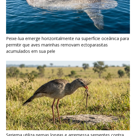
Seriema utiliza pernas longas e arremessa serpentes contra
rochas para subjugar presas peçonhentas nos campos
Poraquê sincroniza descargas elétricas em grupo para
amplificar campo elétrico e atordoar cardumes de peixes