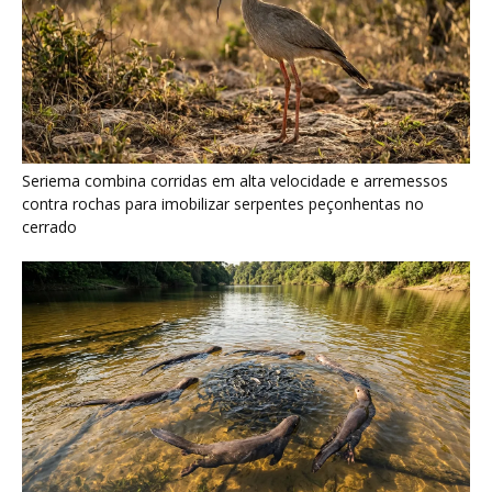
Ariranha sincroniza caça coletiva com vocalização subaquática
e cerca cardumes em rios rasos da Amazônia