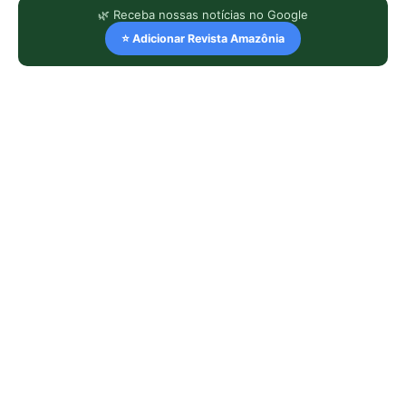
🌿 Receba nossas notícias no Google
⭐ Adicionar Revista Amazônia
LEIA TAMBÉM
Papagaio come argila em barreiro
coletivo para ajudar a neutralizar
compostos tóxicos de sementes na
floresta
Martim-pescador ajusta dois focos