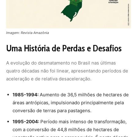
áreas antrópicas, impulsionado principalmente pela
conversão de terras para pastagens.
1995-2004:
Período mais intenso de transformação,
com a conversão de 44,8 milhões de hectares de
vegetação nativa para a agropecuária. É nesta década
que o “Arco do Desmatamento” na Amazônia se
consolida.
2005-2014:
O período com a menor taxa de mudança
no uso do solo, com 17,6 milhões de hectares de
vegetação nativa suprimidos.
2015-2024:
A degradação voltou a crescer, com a
expansão da mineração, principalmente na Amazônia,
e o surgimento de uma nova fronteira de
desmatamento na região da Amacro (Amazonas, Acre
e Rondônia).