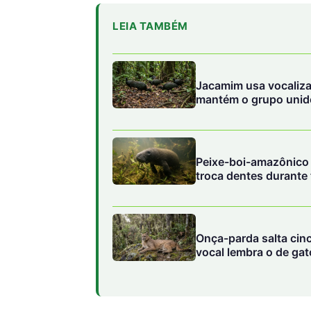
LEIA TAMBÉM
Jacamim usa vocaliza
mantém o grupo unido
Peixe-boi-amazônico u
troca dentes durante
Onça-parda salta cin
vocal lembra o de ga