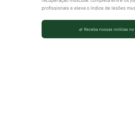
recuperação muscular completa entre os jog
profissionais e eleva o índice de lesões m
🌿 Receba nossas notícias no