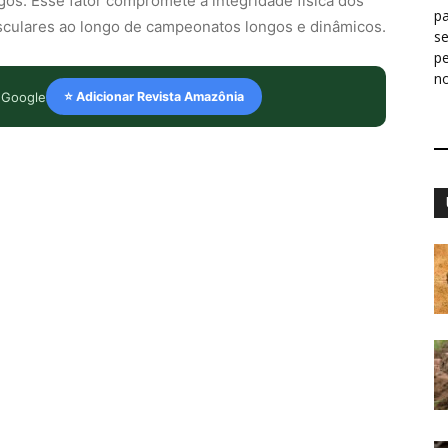
os. Esse fator compromete a integridade física dos
pa
usculares ao longo de campeonatos longos e dinâmicos.
s
p
n
 Google
⭐ Adicionar Revista Amazônia