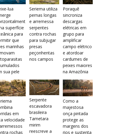
ixe-lua
Seriema utiliza
Poraquê
merge
pernas longas
sincroniza
orizontalment
e arremessa
descargas
na superfície
serpentes
elétricas em
eânica para
contra rochas
grupo para
rmitir que
para subjugar
amplificar
ves marinhas
presas
campo elétrico
emovam
peçonhentas
e atordoar
toparasitas
nos campos
cardumes de
cumulados
peixes maiores
m sua pele
na Amazônia
Serpente
eriema
Como a
escavadora
ombina
majestosa
brasileira
rridas em
onça pintada
Tametara
ta velocidade
protege as
mirim
 arremessos
margens dos
reescreve a
ntra rochas
rios e sustenta