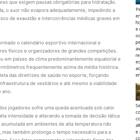
ares que exigem pausas obrigatórias para hidratação.
Pe
ada, o suor não evapora adequadamente, impedindo a
e
isco de exaustão e intercorrências médicas graves em
h
e 
oc
pe
rmado o calendário esportivo internacional e
a
res físicos e organizadores de grandes competições.
r
ou em países de clima predominantemente equatorial e
ec
termômetros frequentemente acima da média histórica.
a
e
eta das diretrizes de saúde no esporte, forçando
infraestrutura de vestiários e até mesmo a viabilidade
 ano.
S
dos jogadores sofre uma queda acentuada sob calor
c
lta intensidade e alterando a tomada de decisão tática
co
a acumulada em ambientes de alta temperatura não
al
e
a, mas também prolonga o tempo necessário para a
co