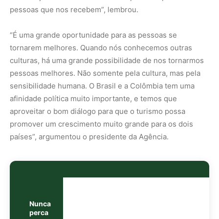
Nunca
perca
uma
notícia da
🌿
Amazônia
Controle o
que você vê
no Google
O Google lançou as
Fontes Preferenciais
: escolha os
veículos que aparecem com prioridade. Adicione a
Revista Amazônia
e garanta cobertura exclusiva sempre
em destaque.