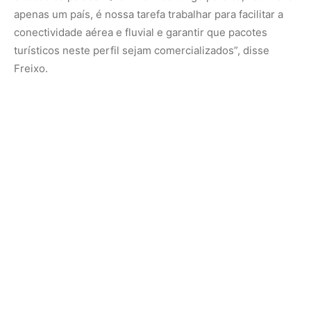
COP 30
Outro ponto importante nas reuniões foi a realização da
Conferência das Nações Unidas sobre as Mudanças
Climáticas de 2025 (COP 30). Para o presidente da
Embratur, o evento não deixa de ser um desafio para a