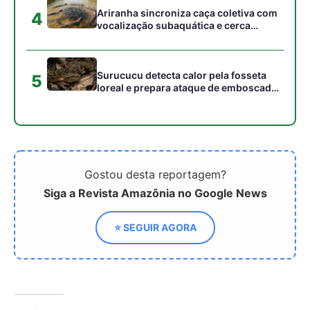
⭐ SEGUIR AGORA
Relacionado
Em busca de
Turismo Internacional no
conectividade
Amazonas Ultrapassa 20%
internacional, Embratur
no Primeiro Semestre de
participa de feira do setor
2024
aéreo na Colômbia