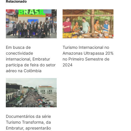
Documentários da série
Turismo Transforma, da
Embratur, apresentarão
destinos brasileiros em
mostra na França
ARTIGOS RELACIONADOS
Mais do autor
Eu entrei no mundo dos sapos e
lagartos que vivem entre a canga e a
floresta do Pará
O calor está mudando a chance de
sobrevivência das aves amazônicas
mesmo onde a mata continua de pé