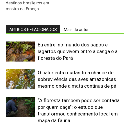
“A floresta também pode ser contada
por quem caça”: o estudo que
transformou conhecimento local em
mapa da fauna
O que os pequenos mamíferos revelam
quando a floresta vira uma ilha cercada
por pasto
Eu acompanhei o relógio de um
pequeno primata amazônico e descobri
que o ambiente também marca seu
comportamento
O segredo dos barrancos de sal que
reúne antas, macacos e porcos-do-
mato na Amazônia