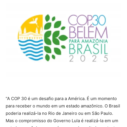
“A COP 30 é um desafio para a América. É um momento
para receber o mundo em um estado amazônico. O Brasil
poderia realizá-la no Rio de Janeiro ou em São Paulo.
Mas o compromisso do Governo Lula é realizá-la em um
estado amazônico, o que é um recado muito importante.
O novo modelo de geração de emprego e ingresso, para
que se pense em um mundo mais socialmente justo,
esse é um compromisso do Brasil e da Colômbia. É, por
isso tudo, o momento de realizarmos essa promoção
conjunta” acrescentou.
Contrastes positivos
Em sua participação do evento de negócios pela manhã,
Freixo também abordou em seu discurso foi a amplitude
da atividade econômica do turismo, que vai desde a
geração de emprego e renda ao crescimento individual