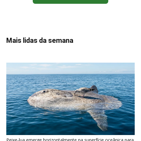
Peixe-lua emerge horizontalmente na superfície oceânica para
permitir que aves marinhas removam ectoparasitas
acumulados em sua pele
Seriema utiliza pernas longas e arremessa serpentes contra