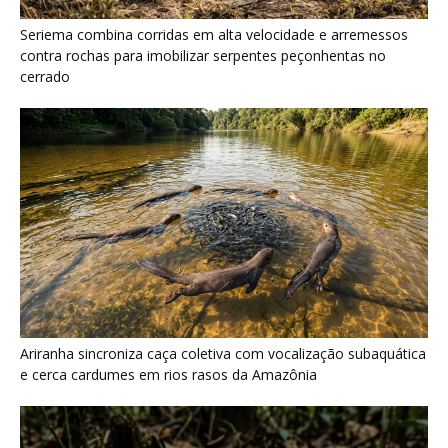
Ariranha sincroniza caça coletiva com vocalização subaquática
e cerca cardumes em rios rasos da Amazônia
Surucucu detecta calor pela fosseta loreal e prepara ataque de
emboscada no escuro da floresta