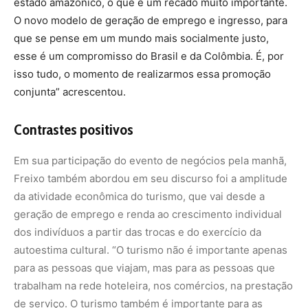
dos indivíduos a partir das trocas e do exercício da
autoestima cultural. “O turismo não é importante apenas
para as pessoas que viajam, mas para as pessoas que
trabalham na rede hoteleira, nos comércios, na prestação
de serviço. O turismo também é importante para as
pessoas que nos recebem”, lembrou.
“É uma grande oportunidade para as pessoas se
tornarem melhores. Quando nós conhecemos outras
culturas, há uma grande possibilidade de nos tornarmos
pessoas melhores. Não somente pela cultura, mas pela
sensibilidade humana. O Brasil e a Colômbia tem uma
afinidade política muito importante, e temos que
aproveitar o bom diálogo para que o turismo possa
promover um crescimento muito grande para os dois
países”, argumentou o presidente da Agência.