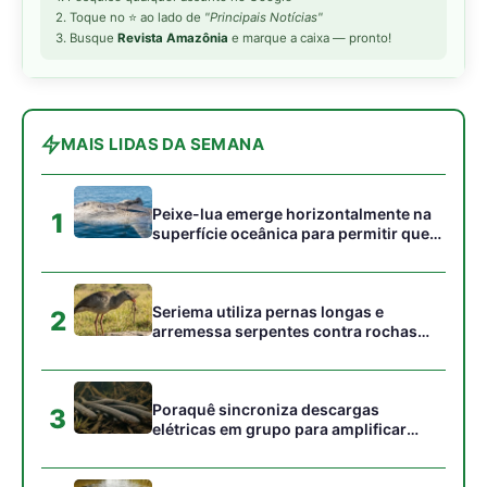
campos
Poraquê sincroniza descargas
3
elétricas em grupo para amplificar
campo elétrico e atordoar cardumes de
peixes maiores na Amazônia
Ariranha sincroniza caça coletiva com
4
vocalização subaquática e cerca
cardumes em rios rasos da Amazônia
Surucucu detecta calor pela fosseta
5
loreal e prepara ataque de emboscada
no escuro da floresta
Gostou desta reportagem?
Siga a Revista Amazônia no Google News