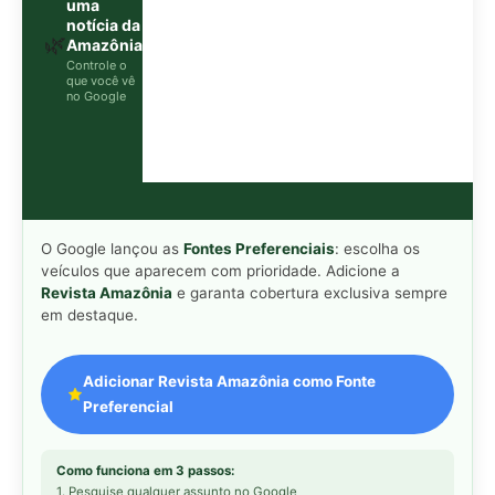
Adicionar Revista Amazônia como Fonte
Preferencial
Como funciona em 3 passos:
1. Pesquise qualquer assunto no Google
2. Toque no ⭐ ao lado de
"Principais Notícias"
3. Busque
Revista Amazônia
e marque a caixa — pronto!
MAIS LIDAS DA SEMANA
Peixe-lua emerge horizontalmente na
1
superfície oceânica para permitir que
aves marinhas removam ectoparasitas
acumulados em sua pele
Seriema utiliza pernas longas e
2
arremessa serpentes contra rochas
para subjugar presas peçonhentas nos