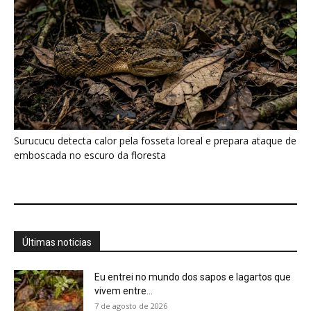
Últimas noticias
Eu entrei no mundo dos sapos e lagartos que
vivem entre...
7 de agosto de 2026
A Amazônia não entra em colapso com a
seca, mas muda...
7 de agosto de 2026
Conhecer uma planta é muito mais do que
saber seu nome,...
7 de agosto de 2026
Minerais críticos ganham Investor Day na
EXPOSIBRAM 2026
7 de agosto de 2026