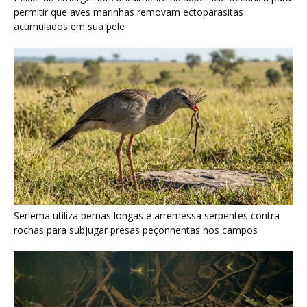
rochas para subjugar presas peçonhentas nos campos
Poraquê sincroniza descargas elétricas em grupo para
amplificar campo elétrico e atordoar cardumes de peixes
maiores na Amazônia