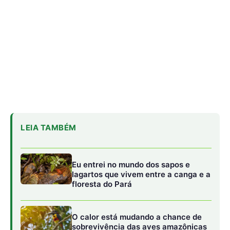
lagartos que vivem entre a canga e a
floresta do Pará
O calor está mudando a chance de
sobrevivência das aves amazônicas
mesmo onde a mata continua de pé
“A floresta também pode ser contada
por quem caça”: o estudo que
transformou conhecimento local em
mapa da fauna
O presidente da Embratur ressaltou os laços entre os
dois países, com governos alinhados, para a defesa da
Amazônia e fortalecimento do turismo como modelo de
desenvolvimento. Ele começou destacando que a
atividade “é o petróleo do Século 21”, “mais sustentável e