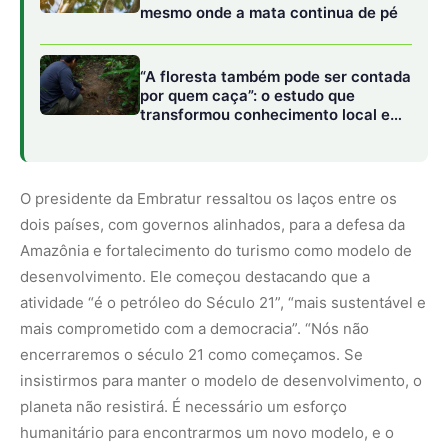
mais comprometido com a democracia”. “Nós não
encerraremos o século 21 como começamos. Se
insistirmos para manter o modelo de desenvolvimento, o
planeta não resistirá. É necessário um esforço
humanitário para encontrarmos um novo modelo, e o
turismo é uma solução”, disse.
Na visão de Freixo, o turismo ganha ainda mais
relevância na América Latina, por ser uma forma eficaz de
apresentar essa parte do continente para o mundo. “O
Brasil e Colômbia têm uma possibilidade muito grande de
reapresentar a América Latina para o mundo a partir da
potência do turismo. O turismo é uma solução para a
preservação da Amazônia e para a proteção dos povos
que vivem na floresta. As raízes da floresta são suas
comunidades. A floresta só existe até hoje por conta das
populações tradicionais. E o turismo é uma possibilidade
de desenvolvimento com sustentabilidade”, afirmou.