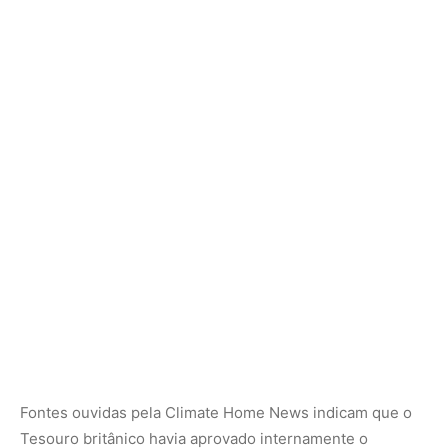
Fontes ouvidas pela Climate Home News indicam que o
Tesouro britânico havia aprovado internamente o
investimento no fundo, mas os procedimentos
administrativos não foram concluídos a tempo do evento
em Londres. A situação política no país também se
complicou: o primeiro-ministro Keir Starmer anunciou
sua renúncia no primeiro dia da Semana de Ação
Climática, após resultados eleitorais locais desfavoráveis.
Andy Burnham, também do Partido Trabalhista, é o
favorito para substituí-lo até o fim de julho. Reeves pode
deixar o comando das finanças, com Miliband cotado
como possível sucessor.
Ed Davey, representante do World Resources Institute no