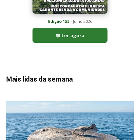
Peixe-lua emerge horizontalmente na superfície oceânica para
permitir que aves marinhas removam ectoparasitas
acumulados em sua pele