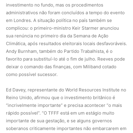
Reino Unido, afirmou que o investimento britânico é
“incrivelmente importante” e precisa acontecer “o mais
rápido possível”. “O TFFF está em um estágio muito
importante de sua gestação, e se alguns governos
soberanos criticamente importantes não embarcarem em
breve, há o risco de a ideia perder impulso”, declarou.
Brasil busca apoio de China e outros
países
Com os Estados Unidos fora do jogo sob a administração
de Donald Trump, o Brasil tem buscado outros doadores.
Na última sexta-feira (28 de junho), o ministro da fazenda
brasileiro Dario Durigan se reuniu com o ministro das
finanças chinês Lan Fo’an. Segundo Durigan, foi a
primeira vez que a China deu “uma indicação mais forte e
firme” de que compreende e se sente confortável com o