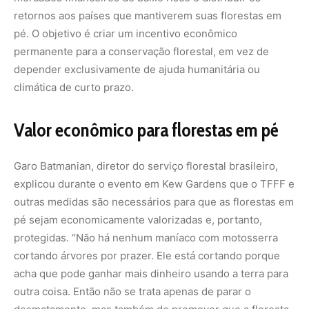
protegidas. “Não há nenhum maníaco com motosserra
cortando árvores por prazer. Ele está cortando porque
acha que pode ganhar mais dinheiro usando a terra para
outra coisa. Então não se trata apenas de parar o
desmatamento, mas também de promover que a floresta
em pé tem valor”, afirmou.
A ministra francesa de parcerias internacionais Eleonore
Caroit informou que a França, que já comprometeu US$
600 milhões, não tem previsão de aumentar sua
contribuição. Ela destacou que o país apoia o TFFF, mas
também está “focando em outros projetos similares para
alcançar os mesmos resultados”.