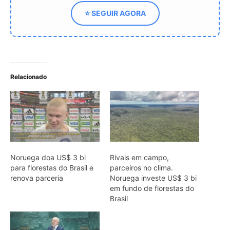
renova parceria
Noruega investe US$ 3 bi
em fundo de florestas do
Brasil
Líderes em Belém traçam
nova era para
combustíveis fósseis,
florestas e financiamento
ARTIGOS RELACIONADOS
Mais do autor
Papagaio come argila em barreiro
coletivo para ajudar a neutralizar
compostos tóxicos de sementes na