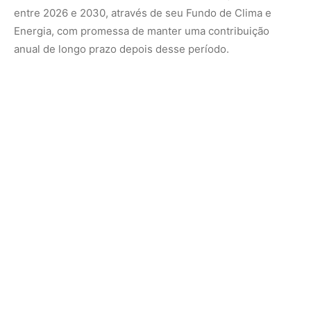
O governo norueguês encarregou Knut N. Kjaer, veterano
de seu fundo soberano de riqueza, de revisar o modelo
financeiro do TFFF antes de liberar seus recursos.
Entenda o caso
O TFFF foi lançado à margem da COP30, realizada em