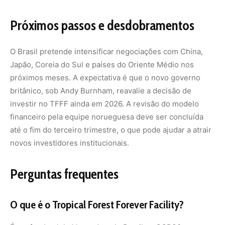
Perguntas frequentes
O que é o Tropical Forest Forever Facility?
É um fundo global lançado pelo Brasil na COP30 para
financiar a proteção de florestas tropicais. Em vez de
doações, o mecanismo capta recursos públicos e
privados, investe no mercado financeiro e paga retornos
aos países que mantêm suas florestas em pé.
Por que o Reino Unido não anunciou sua
contribuição?
Fontes indicam que houve resistência interna no governo
britânico, possivelmente ligada a pressões para aumentar
gastos militares. Procedimentos administrativos para
formalizar o aporte também não foram concluídos a