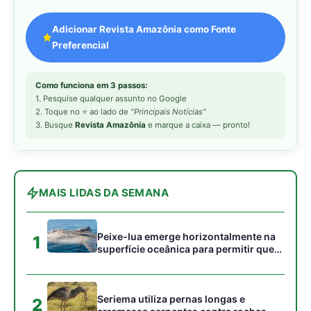
Peixe-lua emerge horizontalmente na
1
superfície oceânica para permitir que
aves marinhas removam ectoparasitas
acumulados em sua pele
Seriema utiliza pernas longas e
2
arremessa serpentes contra rochas
para subjugar presas peçonhentas nos
campos
Poraquê sincroniza descargas
3
elétricas em grupo para amplificar
campo elétrico e atordoar cardumes de
peixes maiores na Amazônia
Ariranha sincroniza caça coletiva com
4
vocalização subaquática e cerca
cardumes em rios rasos da Amazônia
Seriema combina corridas em alta
5
velocidade e arremessos contra rochas
para imobilizar serpentes peçonhentas
no cerrado