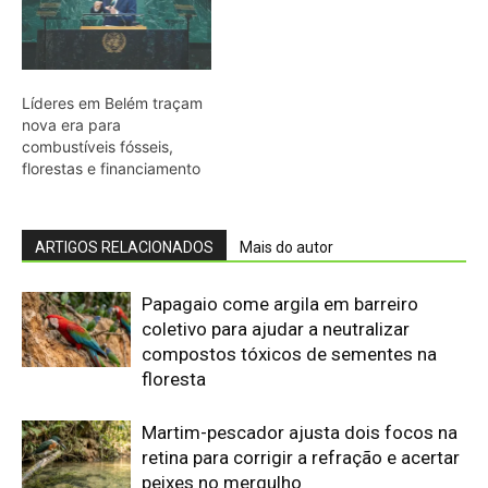
floresta
Martim-pescador ajusta dois focos na
retina para corrigir a refração e acertar
peixes no mergulho
Bico do tucano-toco atua como
radiador e dissipa calor pela circulação
sanguínea sem gastar água
Casal de joão-de-barro constrói ninho
novo a cada estação e deixa a antiga
estrutura para outras aves
Uirapuru concentra canto complexo no
período reprodutivo e silencia depois
de poucas semanas na floresta
amazônica