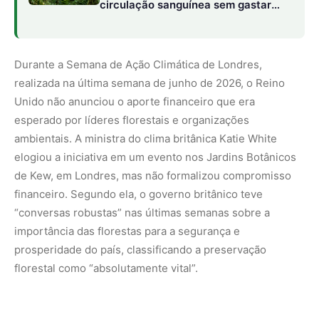
prosperidade do país, classificando a preservação
florestal como “absolutamente vital”.
Divergências políticas emperram
compromisso britânico
Segundo o jornal britânico The Times, o ministro de
energia e clima do Reino Unido, Ed Miliband, estava
pronto para anunciar um investimento de £400 milhões
(US$ 528 milhões) no TFFF, mas enfrentou resistência da
ministra das finanças Rachel Reeves. Ela temia que o
anúncio fosse impopular em meio a críticas sobre
insuficiência de gastos militares. O governo britânico
vem cortando orçamentos de ajuda externa, incluindo
programas de proteção florestal, para aumentar