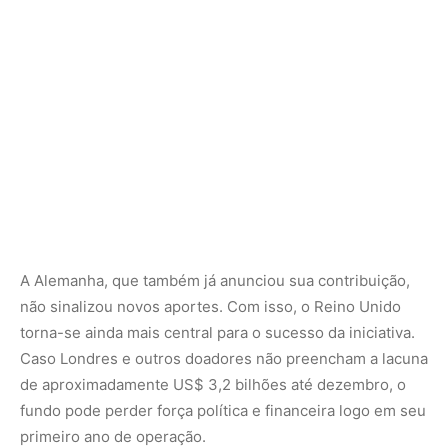
torna-se ainda mais central para o sucesso da iniciativa.
Caso Londres e outros doadores não preencham a lacuna
de aproximadamente US$ 3,2 bilhões até dezembro, o
fundo pode perder força política e financeira logo em seu
primeiro ano de operação.
Próximos passos e desdobramentos
O Brasil pretende intensificar negociações com China,
Japão, Coreia do Sul e países do Oriente Médio nos
próximos meses. A expectativa é que o novo governo
britânico, sob Andy Burnham, reavalie a decisão de
investir no TFFF ainda em 2026. A revisão do modelo
financeiro pela equipe norueguesa deve ser concluída
até o fim do terceiro trimestre, o que pode ajudar a atrair
novos investidores institucionais.