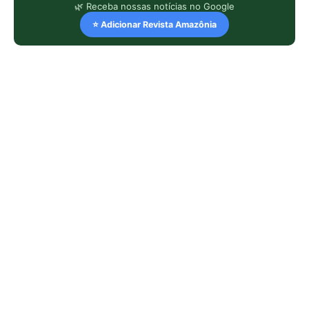
🌿 Receba nossas notícias no Google
⭐ Adicionar Revista Amazônia
LEIA TAMBÉM
Papagaio come argila em barreiro
coletivo para ajudar a neutralizar
compostos tóxicos de sementes na
floresta
Martim-pescador ajusta dois focos