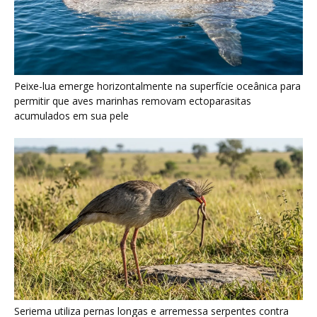
Seriema utiliza pernas longas e arremessa serpentes contra
rochas para subjugar presas peçonhentas nos campos
Poraquê sincroniza descargas elétricas em grupo para
amplificar campo elétrico e atordoar cardumes de peixes