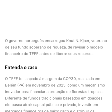
Belém (PA) em novembro de 2025, como um mecanismo
inovador para financiar a proteção de florestas tropicais.
Diferente de fundos tradicionais baseados em doações,
ele busca atrair capital público e privado, investir em
mercados financeiros de baixo risco e distribuir os
retornos aos países que mantiverem suas florestas em
pé. O objetivo é criar um incentivo econômico
permanente para a conservação florestal, em vez de
depender exclusivamente de ajuda humanitária ou
climática de curto prazo.
Valor econômico para florestas em pé
Garo Batmanian, diretor do serviço florestal brasileiro,
explicou durante o evento em Kew Gardens que o TFFF e
outras medidas são necessários para que as florestas em
pé sejam economicamente valorizadas e, portanto,