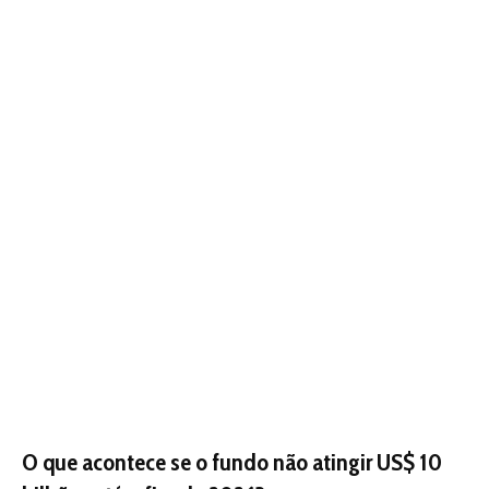
O que acontece se o fundo não atingir US$ 10
bilhões até o fim de 2026?
A Noruega não liberará sua promessa de até US$ 3
bilhões em empréstimos ao longo de dez anos,
comprometendo seriamente a viabilidade financeira do
fundo e sua capacidade de proteger até 1 bilhão de
hectares de floresta tropical.
Com informações de Climate Home News.
Nunca perca uma notícia da Amazônia
🌿
Controle o que você vê no Google