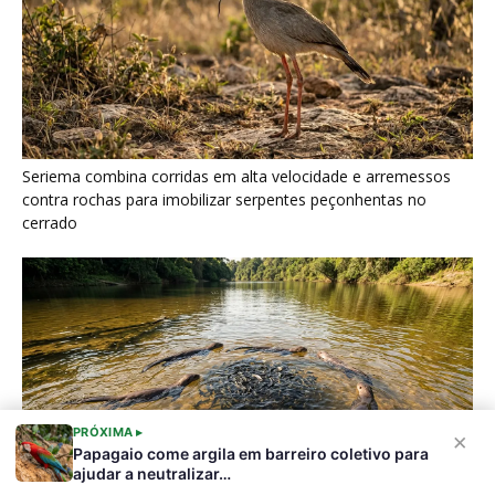
Ariranha sincroniza caça coletiva com vocalização subaquática
e cerca cardumes em rios rasos da Amazônia
PRÓXIMA ▸
×
Papagaio come argila em barreiro coletivo para
ajudar a neutralizar…
Surucucu detecta calor pela fosseta loreal e prepara ataque de