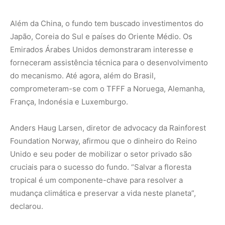
cruciais para o sucesso do fundo. “Salvar a floresta
tropical é um componente-chave para resolver a
mudança climática e preservar a vida neste planeta”,
declarou.
Setor financeiro manifesta apoio
Após um encontro de investidores em Roterdã, nos
Países Baixos, 12 instituições financeiras, incluindo o
grupo britânico Ashmore e a holandesa Robeco,
endossaram o TFFF como “uma oportunidade de apoiar a
proteção de até 1 bilhão de hectares de florestas
tropicais”. Em comunicado, as instituições afirmaram que
o capital-semente dos governos está “construindo
impulso” e que o fundo estabeleceu uma “governança
institucional robusta” capaz de entregar resultados no
longo prazo.