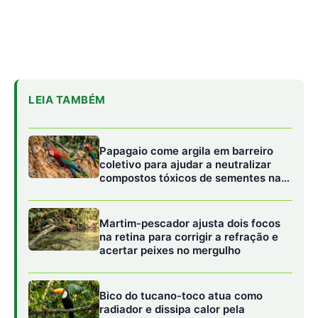
na retina para corrigir a refração e
acertar peixes no mergulho
Bico do tucano-toco atua como
radiador e dissipa calor pela
circulação sanguínea sem gastar
água
Durante a Semana de Ação Climática de Londres,
realizada na última semana de junho de 2026, o Reino
Unido não anunciou o aporte financeiro que era
esperado por líderes florestais e organizações
ambientais. A ministra do clima britânica Katie White
elogiou a iniciativa em um evento nos Jardins Botânicos
de Kew, em Londres, mas não formalizou compromisso
financeiro. Segundo ela, o governo britânico teve
“conversas robustas” nas últimas semanas sobre a
importância das florestas para a segurança e