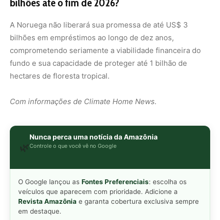
O Google lançou as
Fontes Preferenciais
: escolha os
veículos que aparecem com prioridade. Adicione a
Revista Amazônia
e garanta cobertura exclusiva sempre
em destaque.
Adicionar Revista Amazônia como Fonte
Preferencial
Como funciona em 3 passos:
1. Pesquise qualquer assunto no Google
2. Toque no ⭐ ao lado de
"Principais Notícias"
3. Busque
Revista Amazônia
e marque a caixa — pronto!
MAIS LIDAS DA SEMANA