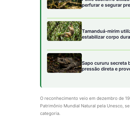
perfurar e segurar p
Tamanduá-mirim utili
estabilizar corpo dur
Sapo cururu secreta 
pressão direta e pro
domésticos
O reconhecimento veio em dezembro de 1999
Patrimônio Mundial Natural pela Unesco, s
categoria.