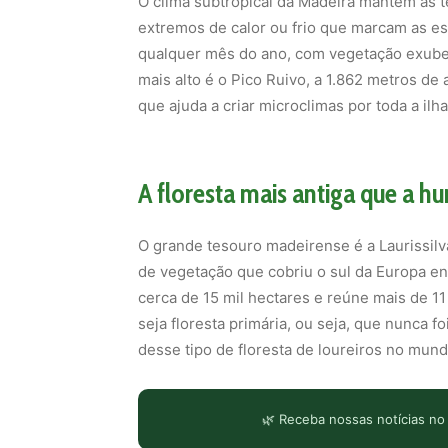
O clima subtropical da Madeira mantém as 
extremos de calor ou frio que marcam as es
qualquer mês do ano, com vegetação exube
mais alto é o Pico Ruivo, a 1.862 metros de 
que ajuda a criar microclimas por toda a ilha
A floresta mais antiga que a 
O grande tesouro madeirense é a Laurissilv
de vegetação que cobriu o sul da Europa ent
cerca de 15 mil hectares e reúne mais de 1
seja floresta primária, ou seja, que nunca f
desse tipo de floresta de loureiros no mund
🌿 Receba nossas notícias no