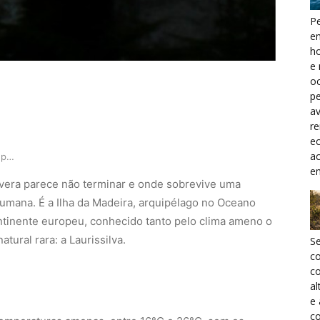
Pe
e
h
e 
oc
pe
a
r
ec
a
A ilha portuguesa de eterna primavera com a flo…
e
vera parece não terminar e onde sobrevive uma
humana. É a Ilha da Madeira, arquipélago no Oceano
ontinente europeu, conhecido tanto pelo clima ameno o
atural rara: a Laurissilva.
S
c
co
al
e
co