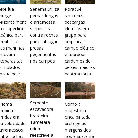
ixe-lua
Seriema utiliza
Poraquê
merge
pernas longas
sincroniza
orizontalment
e arremessa
descargas
na superfície
serpentes
elétricas em
eânica para
contra rochas
grupo para
rmitir que
para subjugar
amplificar
ves marinhas
presas
campo elétrico
emovam
peçonhentas
e atordoar
toparasitas
nos campos
cardumes de
cumulados
peixes maiores
m sua pele
na Amazônia
Serpente
eriema
Como a
escavadora
ombina
majestosa
brasileira
rridas em
onça pintada
Tametara
ta velocidade
protege as
mirim
 arremessos
margens dos
reescreve a
ntra rochas
rios e sustenta