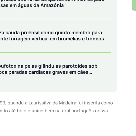
resas em águas da Amazônia
za cauda preênsil como quinto membro para
ante forrageio vertical em bromélias e troncos
bufotoxina pelas glândulas parotoides sob
voca paradas cardíacas graves em cães
, quando a Laurissilva da Madeira foi inscrita como
endo até hoje o único bem natural português nessa