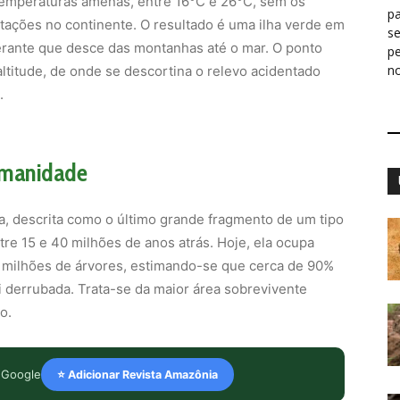
temperaturas amenas, entre 16°C e 26°C, sem os
pa
tações no continente. O resultado é uma ilha verde em
s
rante que desce das montanhas até o mar. O ponto
p
n
altitude, de onde se descortina o relevo acidentado
.
humanidade
a, descrita como o último grande fragmento de um tipo
re 15 e 40 milhões de anos atrás. Hoje, ela ocupa
1 milhões de árvores, estimando-se que cerca de 90%
oi derrubada. Trata-se da maior área sobrevivente
o.
 Google
⭐ Adicionar Revista Amazônia