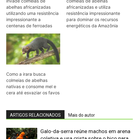
invade colmeias de
colmeias de abelhas
abelhas africanizadas
africanizadas e utiliza
utilizando uma resistência
resistência impressionante
impressionante a
para dominar os recursos
centenas de ferroadas
energéticos da Amazônia
Como a irara busca
colmeias de abelhas
nativas e consome mel e
cera até esvaziar os favos
ARTIGOS RELACIONADOS
Mais do autor
Galo-da-serra reúne machos em arena
coletiva e usa crista sobre o bico para