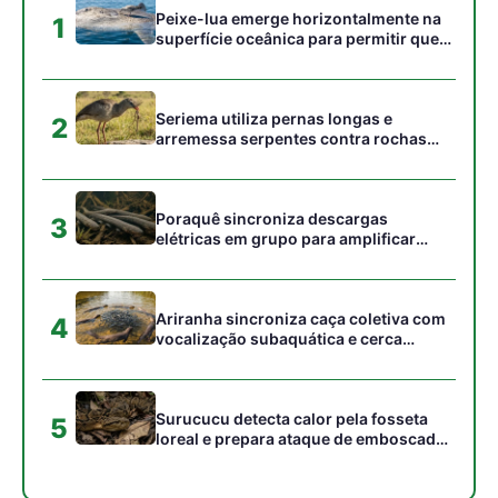
Peixe-lua emerge horizontalmente na
1
superfície oceânica para permitir que
aves marinhas removam ectoparasitas
acumulados em sua pele
Seriema utiliza pernas longas e
2
arremessa serpentes contra rochas
para subjugar presas peçonhentas nos
campos
Poraquê sincroniza descargas
3
elétricas em grupo para amplificar
campo elétrico e atordoar cardumes de
peixes maiores na Amazônia
Ariranha sincroniza caça coletiva com
4
vocalização subaquática e cerca
cardumes em rios rasos da Amazônia
Surucucu detecta calor pela fosseta
5
loreal e prepara ataque de emboscada
no escuro da floresta