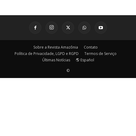
Sobre a Revista Amazônia
Contato
Política de Privacidade, LGPD e RGPD
Termos de Serviço
Últimas Notícias
🌎 Español
©