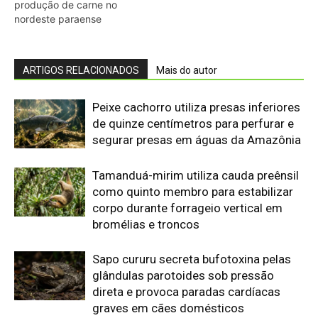
Sapo cururu secreta bufotoxina pelas
glândulas parotoides sob pressão
direta e provoca paradas cardíacas
graves em cães domésticos
Ariranha sincroniza caça coletiva com
vocalização subaquática e cerca
cardumes em rios rasos da Amazônia
Lagarto de folha usa contração
muscular autônoma para soltar a
cauda em movimento e enganar
predadores na floresta
Morcego-pescador utiliza
ecolocalização de alta frequência para
detectar ondulações milimétricas na
superfície da água e capturar peixes