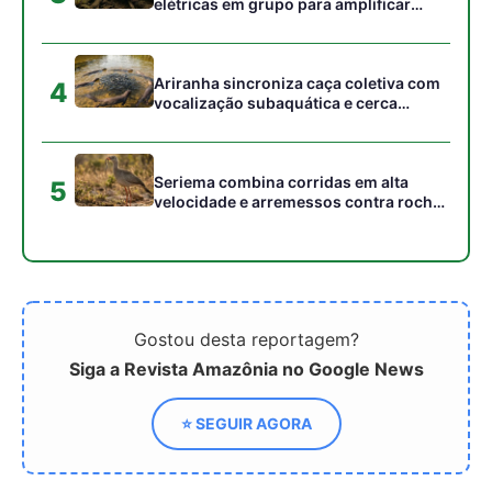
Siga a Revista Amazônia no Google News
⭐ SEGUIR AGORA
Relacionado
Técnicos da Emater se
Licença para derrocagem
qualificam para ampliar
do Rio Tocantins deve sair
crédito rural no Pará
em breve, afirma vice-
prefeito de Marabá