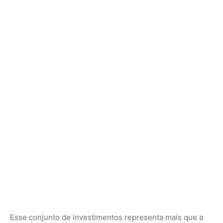
Esse conjunto de investimentos representa mais que a
modernização de rebanhos: é parte de um movimento de
reconstrução da capacidade produtiva em áreas rurais
que, por muito tempo, enfrentaram limitações severas
para acessar crédito, assistência técnica e serviços
financeiros. A presença ativa da Emater nos territórios,
em parceria com a prefeitura local, ajuda a destravar
processos, orientar agricultores e transformar projetos
em contratos efetivos.