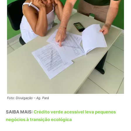
Foto: Divulgação – Ag. Pará
SAIBA MAIS:
Crédito verde acessível leva pequenos
negócios à transição ecológica
Assistência técnica como engrenagem
do desenvolvimento
O chefe do escritório da Emater em Itupiranga, o técnico
em agropecuária Wilter Miranda, explica que este é um
ano de retomada da atuação intensiva da instituição na
viabilização de crédito rural. Para ele, a reaproximação da
assistência técnica com as comunidades rurais promove
mais que acesso a recursos financeiros: cria uma rede de
suporte que fortalece a pecuária local.