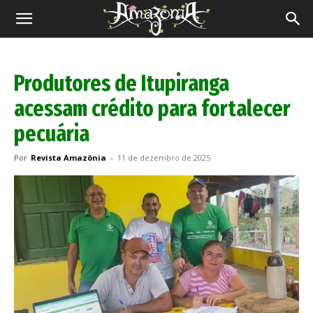
Revista
Amazônia
Produtores de Itupiranga
acessam crédito para fortalecer
pecuária
Por
Revista Amazônia
-
11 de dezembro de 2025