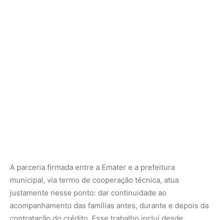
A parceria firmada entre a Emater e a prefeitura
municipal, via termo de cooperação técnica, atua
justamente nesse ponto: dar continuidade ao
acompanhamento das famílias antes, durante e depois da
contratação do crédito. Esse trabalho inclui desde
diagnósticos de produção até apoio na execução dos
projetos financiados, garantindo que os investimentos
resultem em ganhos reais para os beneficiários.
Miranda ressalta que a injeção de recursos movimenta
toda a cadeia produtiva da pecuária no município. Ela
gera demanda por insumos, estimula melhorias na gestão
das propriedades e amplia a circulação de renda, criando
um ambiente mais favorável para o fortalecimento de
mercados locais. Em outras palavras, crédito rural não é
apenas dinheiro: é ferramenta de reorganização
produtiva e social.