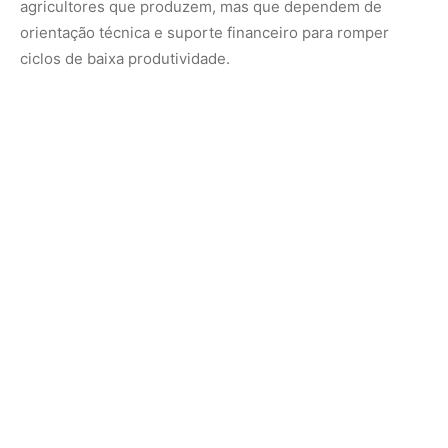
A retomada do crédito, portanto, não responde apenas
aos desafios econômicos atuais; ela projeta expectativas
de futuro. À medida que mais famílias conseguem
acessar financiamentos, o município cria condições para
dinamizar sua pecuária, ampliar mercados e consolidar
práticas produtivas sustentáveis. A combinação entre
Emater, Pronaf, Basa e Sicredi mostra que, quando
instituições públicas e cooperativas financeiras