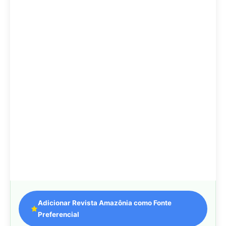
Adicionar Revista Amazônia como Fonte
Preferencial
Como funciona em 3 passos:
1. Pesquise qualquer assunto no Google
2. Toque no ⭐ ao lado de
"Principais Notícias"
3. Busque
Revista Amazônia
e marque a caixa — pronto!
MAIS LIDAS DA SEMANA
Peixe-lua emerge horizontalmente na
1
superfície oceânica para permitir que
aves marinhas removam ectoparasitas
acumulados em sua pele