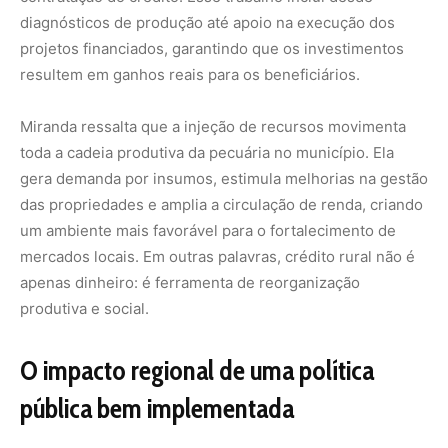
O impacto regional de uma política
pública bem implementada
A experiência de Itupiranga é uma ilustração concreta do
papel estruturante que o crédito rural exerce quando
associado à assistência técnica qualificada. Em
municípios de economia predominantemente agrícola, o
acesso a financiamentos pode determinar o ritmo de
desenvolvimento por anos. Da compra de animais à
melhoria de pastagens, passando por infraestrutura
básica de manejo, cada investimento abre espaço para
transformar propriedades familiares em
empreendimentos mais organizados, produtivos e
rentáveis.
Os mais de R$ 800 mil contratados em 2025 revelam