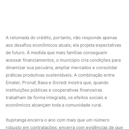
trabalham de forma integrada, os efeitos sociais e
econômicos alcançam toda a comunidade rural.
Itupiranga encerra o ano com mais que um número
robusto em contratações: encerra com evidências de que
políticas públicas continuadas e executadas com
proximidade territorial podem redesenhar realidades
produtivas, fortalecer economias locais e gerar novas
perspectivas para famílias da agricultura familiar.
Nunca perca uma notícia da Amazônia
🌿
Controle o que você vê no Google
O Google lançou as
Fontes Preferenciais
: escolha os
veículos que aparecem com prioridade. Adicione a
Revista Amazônia
e garanta cobertura exclusiva sempre
em destaque.