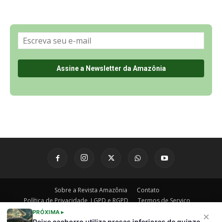
Sobre a Revista Amazônia
Contato
Política de Privacidade, LGPD e RGPD
Termos de Serviço
Últimas Notícias
🌎 Español
©
PRÓXIMA ▸
×
Peixe cachorro utiliza presas inferiores de quinze