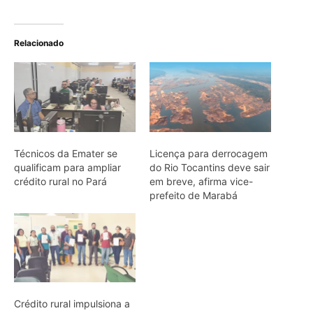
Crédito rural impulsiona a
produção de carne no
nordeste paraense
ARTIGOS RELACIONADOS
Mais do autor
Peixe cachorro utiliza presas inferiores
de quinze centímetros para perfurar e
segurar presas em águas da Amazônia
Tamanduá-mirim utiliza cauda preênsil
como quinto membro para estabilizar
corpo durante forrageio vertical em
bromélias e troncos