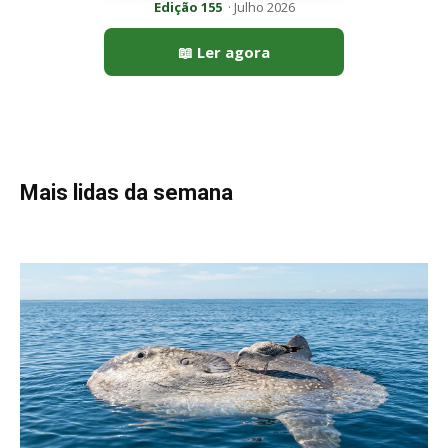
Peixe-lua emerge horizontalmente na superfície oceânica para
permitir que aves marinhas removam ectoparasitas
acumulados em sua pele