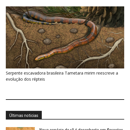
Últimas noticias
Nova espécie de rã é descoberta em florestas
do Acre
5 de agosto de 2026
Fertilizante inteligente da USP pode regenerar
solos degradados
5 de agosto de 2026
O que acontece com uma carcaça na
floresta? Um besouro pode...
5 de agosto de 2026
Um simples tapete de musgo escondia
centenas de formas de vida...