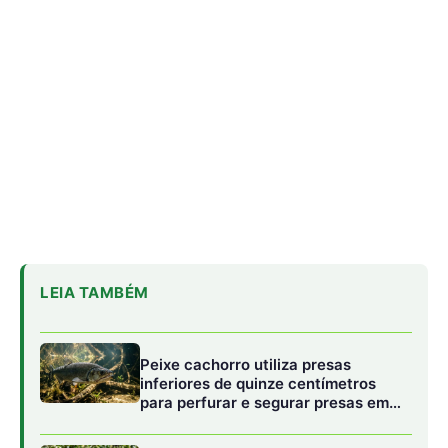
Peixe cachorro utiliza presas
inferiores de quinze centímetros
para perfurar e segurar presas em
águas da Amazônia
Tamanduá-mirim utiliza cauda
preênsil como quinto membro para
estabilizar corpo durante forrageio
vertical em bromélias e troncos
Sapo cururu secreta bufotoxina
pelas glândulas parotoides sob
pressão direta e provoca paradas
cardíacas graves em cães
domésticos
Assentamentos retomam investimentos
após anos de retração