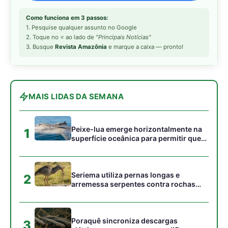
Seriema utiliza pernas longas e
2
arremessa serpentes contra rochas
para subjugar presas peçonhentas nos
campos
Poraquê sincroniza descargas
3
elétricas em grupo para amplificar
campo elétrico e atordoar cardumes de
peixes maiores na Amazônia
Ariranha sincroniza caça coletiva com
4
vocalização subaquática e cerca
cardumes em rios rasos da Amazônia
Seriema combina corridas em alta
5
velocidade e arremessos contra rochas
para imobilizar serpentes peçonhentas
no cerrado
Gostou desta reportagem?