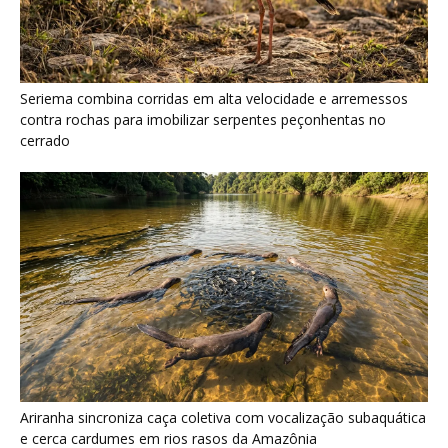
Ariranha sincroniza caça coletiva com vocalização subaquática
e cerca cardumes em rios rasos da Amazônia
Serpente escavadora brasileira Tametara mirim reescreve a
evolução dos répteis