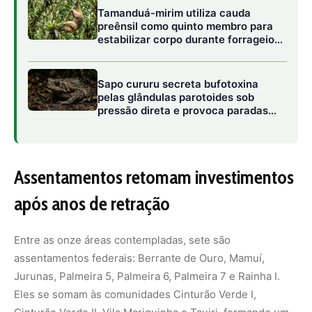
Entre as onze áreas contempladas, sete são
assentamentos federais: Berrante de Ouro, Mamuí,
Jurunas, Palmeira 5, Palmeira 6, Palmeira 7 e Rainha I.
Eles se somam às comunidades Cinturão Verde I,
Cinturão Verde II, Vila Mariquinha e Tauiri, formando um
mosaico social que reúne agricultores familiares com
trajetórias e desafios diversos, mas que compartilham a
mesma expectativa de ampliar a escala produtiva.
Os financiamentos foram concedidos pelas linhas A e
Mais Alimentos do Programa Nacional de Fortalecimento
da Agricultura Familiar (Pronaf), mecanismo que tem
papel essencial na estruturação de atividades rurais de
pequeno porte no Brasil. Os recursos devem ser
investidos em ações que impactem diretamente a
produtividade e a qualidade do rebanho, como a compra
de matrizes e reprodutores da raça girolando —