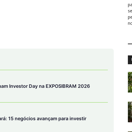
pa
s
p
n
anham Investor Day na EXPOSIBRAM 2026
rá: 15 negócios avançam para investir
evê crédito para minerais críticos