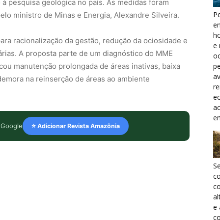
 à pesquisa geológica no país. As medidas foram
Pe
o ministro de Minas e Energia, Alexandre Silveira.
e
h
ara racionalização da gestão, redução da ociosidade e
e 
árias. A proposta parte de um diagnóstico do MME
oc
ficou manutenção prolongada de áreas inativas, baixa
pe
a
 demora na reinserção de áreas ao ambiente
r
ec
a
e
 Google
⭐ Adicionar Revista Amazônia
S
c
co
al
e
co