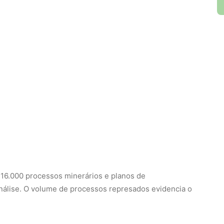
e 16.000 processos minerários e planos de
álise. O volume de processos represados evidencia o
a metade
 é um dos objetivos traçados no PNM (Plano Nacional
a-feira (2.jul) pelo ministro Alexandre Silveira ao
a redução do tempo médio de análise de processos