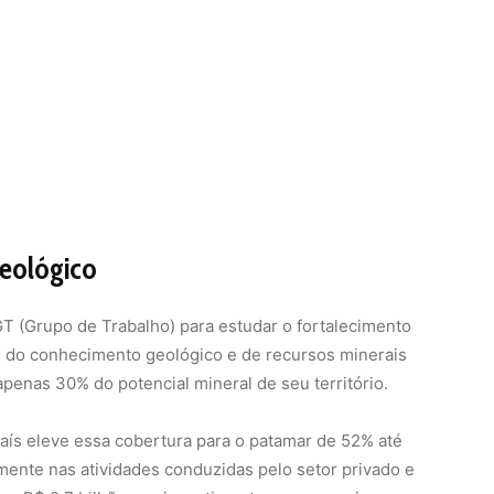
eológico
 (Grupo de Trabalho) para estudar o fortalecimento
o do conhecimento geológico e de recursos minerais
penas 30% do potencial mineral de seu território.
ís eleve essa cobertura para o patamar de 52% até
lmente nas atividades conduzidas pelo setor privado e
ara R$ 2,7 bilhões os investimentos em pesquisa
os: propor mecanismos regulatórios e de atração de
tor privado na geração de dados geológicos, sem