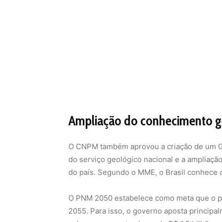
Ampliação do conhecimento g
O CNPM também aprovou a criação de um GT
do serviço geológico nacional e a ampliaçã
do país. Segundo o MME, o Brasil conhece a
O PNM 2050 estabelece como meta que o pa
2055. Para isso, o governo aposta principa
coloca como meta elevar de R$ 1,5 bilhão p
mineral até 2050.
Três frentes de trabalho
O novo grupo de trabalho terá três objetiv
investimentos para ampliar a atuação do se