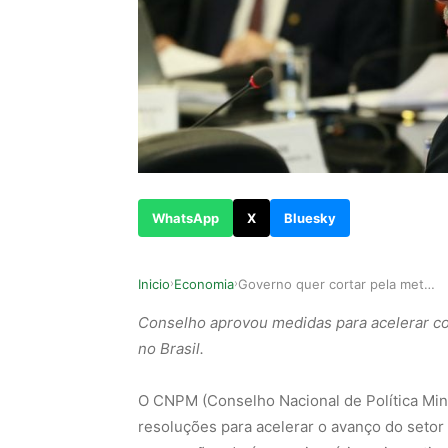
WhatsApp
X
Bluesky
Inicio
Economia
Governo quer cortar pela metade prazo para libe…
›
›
Conselho aprovou medidas para acelerar co
no Brasil.
O CNPM (Conselho Nacional de Política Miner
resoluções para acelerar o avanço do setor