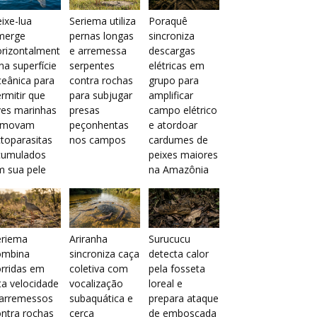
ixe-lua
Seriema utiliza
Poraquê
merge
pernas longas
sincroniza
orizontalment
e arremessa
descargas
na superfície
serpentes
elétricas em
eânica para
contra rochas
grupo para
rmitir que
para subjugar
amplificar
ves marinhas
presas
campo elétrico
emovam
peçonhentas
e atordoar
toparasitas
nos campos
cardumes de
cumulados
peixes maiores
m sua pele
na Amazônia
eriema
Ariranha
Surucucu
ombina
sincroniza caça
detecta calor
rridas em
coletiva com
pela fosseta
ta velocidade
vocalização
loreal e
 arremessos
subaquática e
prepara ataque
ntra rochas
cerca
de emboscada