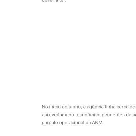
No início de junho, a agência tinha cerca d
aproveitamento econômico pendentes de an
gargalo operacional da ANM.
Meta de redução de prazo pel
O avanço na concessão de áreas minerárias
de Mineração) 2050, apresentado nesta quint
CNPM. O documento estabelece como meta 
minerários de 1.563 para 780 dias.