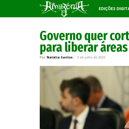
Revista
EDIÇÕES DIGIT
Amazônia
Governo quer cor
para liberar área
Por
Natália Santos
-
3 de julho de 2026