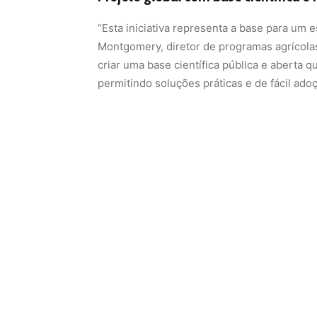
“Esta iniciativa representa a base para um
Montgomery, diretor de programas agrícola
criar uma base científica pública e aberta q
permitindo soluções práticas e de fácil ado
A meta é ambiciosa: analisar dados de mais
metano e aplicar os resultados em programa
Principais projetos financiados pelo
O investimento será distribuído entre inst
regiões produtoras. Confira alguns dos des