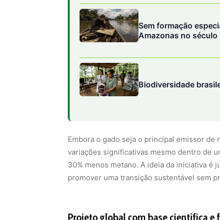
Sem formação especia
Amazonas no século 
para disputar o contro
Biodiversidade brasil
Embora o gado seja o principal emissor de 
variações significativas mesmo dentro de u
30% menos metano. A ideia da iniciativa é j
promover uma transição sustentável sem pre
Projeto global com base científica e