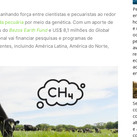
Pe
anhando força entre cientistas e pecuaristas ao redor
e
h
da pecuária
por meio da genética. Com um aporte de
e 
s do
Bezos Earth Fund
e US$ 8,1 milhões do
Global
oc
ional vai financiar pesquisas e programas de
pe
ntes, incluindo América Latina, América do Norte,
a
r
ec
a
e
S
c
co
al
e
co