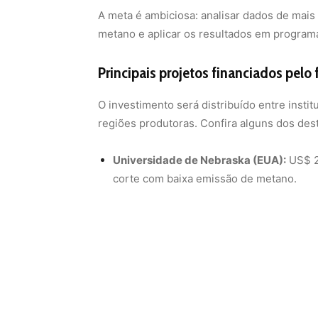
Universidade de Nebraska (EUA):
US$ 2
corte com baixa emissão de metano.
Fundação Angus:
US$ 4,85 milhões para 
programas de criação da América do Nor
Universidade de Wageningen (Holanda)
leiteiras de baixa emissão nas raças Hol
Instituto Internacional de Pesquisa Pecu