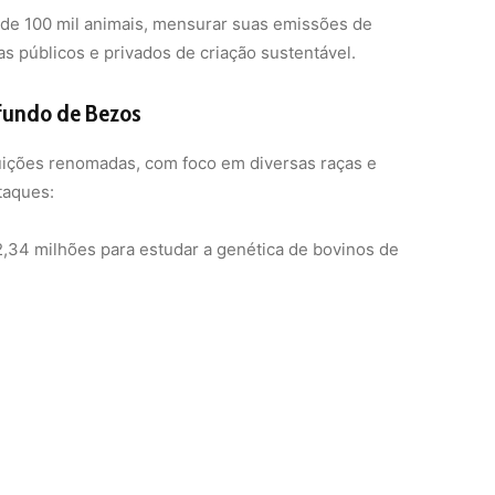
,34 milhões para estudar a genética de bovinos de
integrar características de baixa emissão nos
te, Oceania e Europa.
:
US$ 8,7 milhões para impulsionar a criação de vacas
stein, Jersey, Pardo-Suíça e Vermelha.
ária (Quênia):
US$ 3,35 milhões para melhorar a