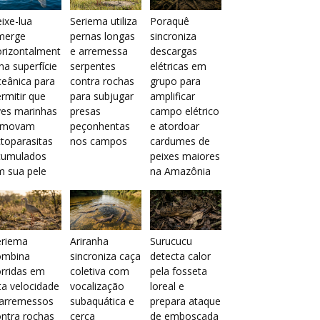
ixe-lua
Seriema utiliza
Poraquê
merge
pernas longas
sincroniza
orizontalment
e arremessa
descargas
na superfície
serpentes
elétricas em
eânica para
contra rochas
grupo para
rmitir que
para subjugar
amplificar
ves marinhas
presas
campo elétrico
emovam
peçonhentas
e atordoar
toparasitas
nos campos
cardumes de
cumulados
peixes maiores
m sua pele
na Amazônia
eriema
Ariranha
Surucucu
ombina
sincroniza caça
detecta calor
rridas em
coletiva com
pela fosseta
ta velocidade
vocalização
loreal e
 arremessos
subaquática e
prepara ataque
ntra rochas
cerca
de emboscada