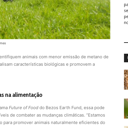
pa
s
p
n
imes
identifiquem animais com menor emissão de metano de
nalisam características biológicas e promovem a
s na alimentação
grama
Future of Food
do Bezos Earth Fund, essa pode
íveis de combater as mudanças climáticas. “Estamos
o para promover animais naturalmente eficientes do