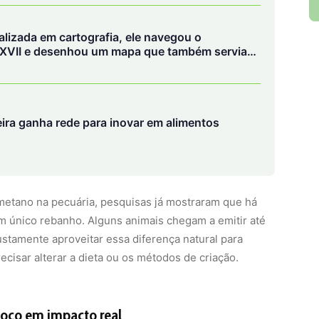
lizada em cartografia, ele navegou o
XVII e desenhou um mapa que também servia
le da floresta
eira ganha rede para inovar em alimentos
metano na pecuária, pesquisas já mostraram que há
m único rebanho. Alguns animais chegam a emitir até
ustamente aproveitar essa diferença natural para
cisar alterar a dieta ou os métodos de criação.
 foco em impacto real