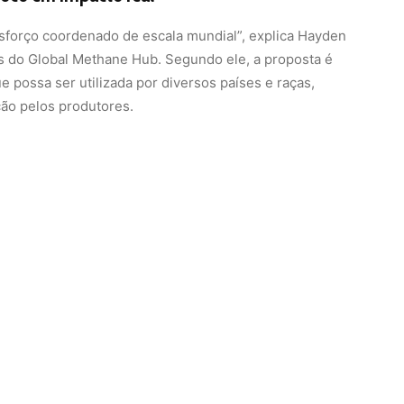
 esforço coordenado de escala mundial”, explica Hayden
s do Global Methane Hub. Segundo ele, a proposta é
ue possa ser utilizada por diversos países e raças,
ção pelos produtores.
 de 100 mil animais, mensurar suas emissões de
s públicos e privados de criação sustentável.
 fundo de Bezos
ituições renomadas, com foco em diversas raças e
taques: