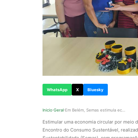
WhatsApp
X
Bluesky
Inicio
Geral
Em Belém, Semas estimula economia circular com …
›
›
Estimular uma economia circular por meio de 
Encontro do Consumo Sustentável, realizad
Sustentabilidade (Semas), com programaçõe