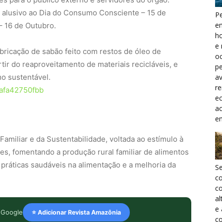
oi alusivo ao Dia do Consumo Consciente – 15 de
Pe
e
– 16 de Outubro.
h
e 
abricação de sabão feito com restos de óleo de
oc
tir do reaproveitamento de materiais recicláveis, e
pe
o sustentável.
a
r
ec
a
e
Familiar e da Sustentabilidade, voltada ao estímulo à
es, fomentando a produção rural familiar de alimentos
r práticas saudáveis na alimentação e a melhoria da
S
c
co
al
e
 Google
⭐ Adicionar Revista Amazônia
co