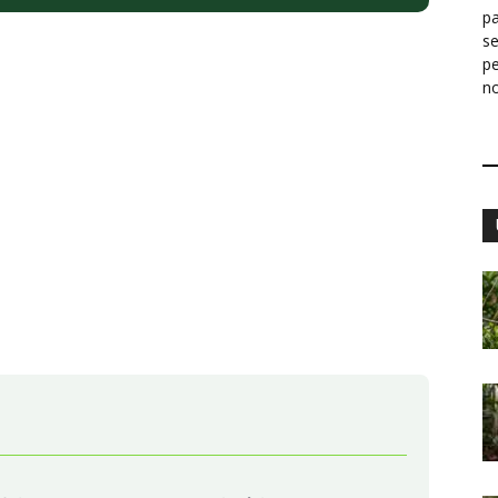
pa
s
p
n