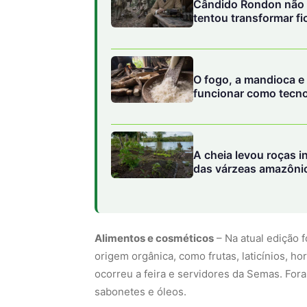
Cândido Rondon não f
tentou transformar fi
O fogo, a mandioca e
funcionar como tecno
A cheia levou roças i
das várzeas amazôni
Alimentos e cosméticos
– Na atual edição 
origem orgânica, como frutas, laticínios, h
ocorreu a feira e servidores da Semas. For
sabonetes e óleos.