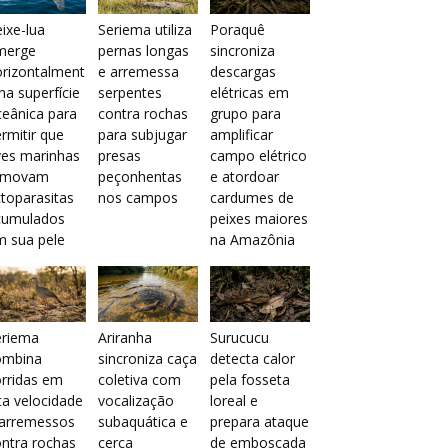
ixe-lua
Seriema utiliza
Poraquê
merge
pernas longas
sincroniza
orizontalment
e arremessa
descargas
na superfície
serpentes
elétricas em
eânica para
contra rochas
grupo para
rmitir que
para subjugar
amplificar
ves marinhas
presas
campo elétrico
emovam
peçonhentas
e atordoar
toparasitas
nos campos
cardumes de
cumulados
peixes maiores
m sua pele
na Amazônia
eriema
Ariranha
Surucucu
ombina
sincroniza caça
detecta calor
rridas em
coletiva com
pela fosseta
ta velocidade
vocalização
loreal e
 arremessos
subaquática e
prepara ataque
ntra rochas
cerca
de emboscada