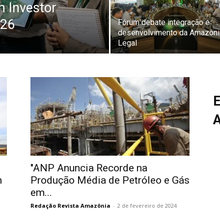
m Investor
026
Fórum debate integração e
desenvolvimento da Amazôni
Legal
E
"ANP Anuncia Recorde na
m
Produção Média de Petróleo e Gás
em...
Redação Revista Amazônia
-
2 de fevereiro de 2024