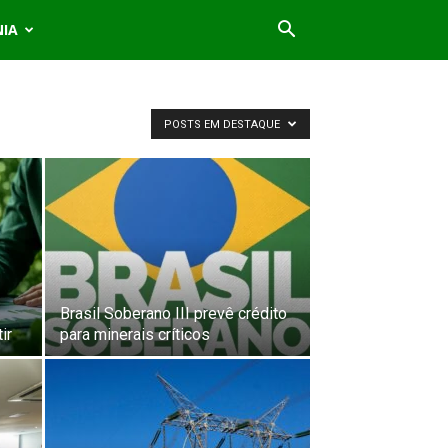
NIA
POSTS EM DESTAQUE
Brasil Soberano III prevê crédito
ir
para minerais críticos