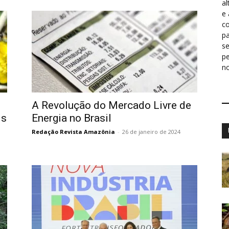
al
e
co
pa
s
p
n
A Revolução do Mercado Livre de
is
Energia no Brasil
Redação Revista Amazônia
-
26 de janeiro de 2024