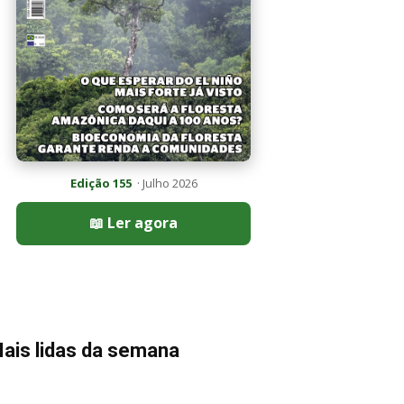
Edição 155
· Julho 2026
📖 Ler agora
ais lidas da semana