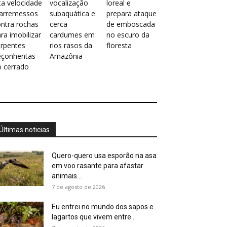
ta velocidade
vocalização
loreal e
 arremessos
subaquática e
prepara ataque
ntra rochas
cerca
de emboscada
ra imobilizar
cardumes em
no escuro da
erpentes
rios rasos da
floresta
eçonhentas
Amazônia
o cerrado
Últimas noticias
Quero-quero usa esporão na asa
em voo rasante para afastar
animais...
7 de agosto de 2026
Eu entrei no mundo dos sapos e
lagartos que vivem entre...