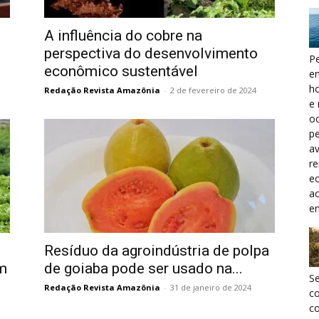
A influência do cobre na
perspectiva do desenvolvimento
Pe
econômico sustentável
e
h
Redação Revista Amazônia
-
2 de fevereiro de 2024
e 
oc
pe
a
r
ec
a
e
Resíduo da agroindústria de polpa
m
de goiaba pode ser usado na...
S
Redação Revista Amazônia
-
31 de janeiro de 2024
c
co