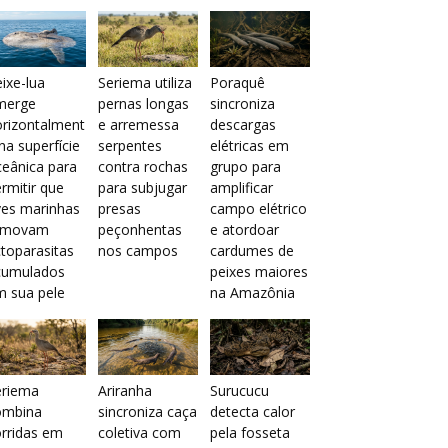
ixe-lua
Seriema utiliza
Poraquê
merge
pernas longas
sincroniza
orizontalment
e arremessa
descargas
na superfície
serpentes
elétricas em
eânica para
contra rochas
grupo para
rmitir que
para subjugar
amplificar
ves marinhas
presas
campo elétrico
emovam
peçonhentas
e atordoar
toparasitas
nos campos
cardumes de
cumulados
peixes maiores
m sua pele
na Amazônia
eriema
Ariranha
Surucucu
ombina
sincroniza caça
detecta calor
rridas em
coletiva com
pela fosseta