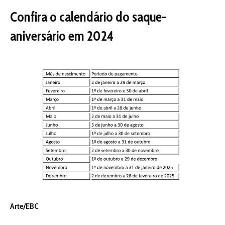
Arte/EBC
Adesão
A adesão a esse tipo de modalidade é voluntária e pode
ser feita por meio do aplicativo oficial do FGTS,
disponível para
smartphones
e
tablets
dos sistemas
Android e iOS. O processo também pode ser feito nas
agências do banco. Se quiser receber o dinheiro no
mesmo ano, o trabalhador deverá optar pelo saque-
aniversário até o último dia do mês de nascimento. Caso
contrário, só receberá a partir do ano seguinte.
Ao retirar uma parcela do FGTS a cada ano, o trabalhador