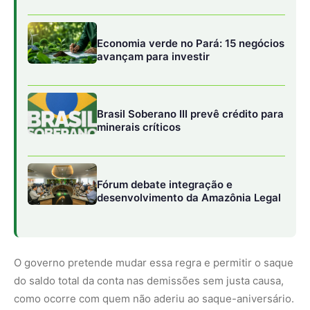
O governo pretende mudar essa regra e permitir o saque
do saldo total da conta nas demissões sem justa causa,
como ocorre com quem não aderiu ao saque-aniversário.
Em dezembro, o ministro do Trabalho e Emprego, Luiz
Marinho, afirmou que
pretende enviar
, até março, o
projeto de lei com as alterações.
Segundo o balanço mais recente da Caixa Econômica
Federal, divulgado em setembro, cerca de 32,7 milhões
de pessoas aderiram ao saque-aniversário. Desse total,
16,9 milhões contrataram financiamento usando esses
recursos como garantia. Até agosto, o total emprestado
pelos bancos nessa modalidade somava R$ 111,4 bilhões.