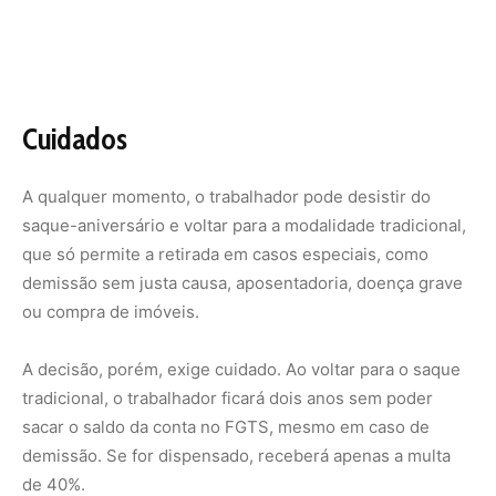
A decisão, porém, exige cuidado. Ao voltar para o saque
tradicional, o trabalhador ficará dois anos sem poder
sacar o saldo da conta no FGTS, mesmo em caso de
demissão. Se for dispensado, receberá apenas a multa
de 40%.
Como sacar
A Caixa orienta o resgate por meio do aplicativo FGTS.
Nesse caso, o trabalhador pode programar a
transferência do dinheiro para qualquer conta em seu
nome, independentemente do banco. A operação não
tem custo.
As retiradas podem ser feitas nas casas lotéricas, caso
esses estabelecimentos estejam abertos, e terminais de