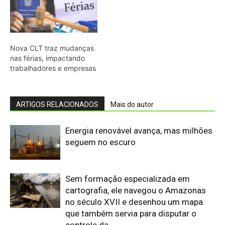
Sem formação especializada em
cartografia, ele navegou o Amazonas
no século XVII e desenhou um mapa
que também servia para disputar o
controle da...
Biodiversidade brasileira ganha rede
para inovar em alimentos
O conde italiano que viveu 43 anos na
Amazônia criou um dicionário capaz de
guardar peixes, estrelas, rituais e uma
maneira inteira de compreender...
Ele registrou narrativas no extremo
norte da Amazônia que chegariam às
páginas de Macunaíma e morreu de