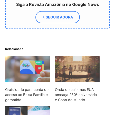
Gratuidade para conta de
Onda de calor nos EUA
acesso ao Bolsa Família é
ameaça 250º aniversário
garantida
e Copa do Mundo
Nova CLT traz mudanças
nas férias, impactando
trabalhadores e empresas
ARTIGOS RELACIONADOS
Mais do autor
Energia renovável avança, mas milhões
seguem no escuro