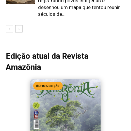
Edição 155
· Julho 2026
📖 Ler agora