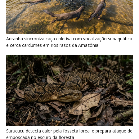
Surucucu detecta calor pela fosseta loreal e prepara ataque de
emboscada no escuro da floresta
Últimas noticias
Papagaio come argila em barreiro coletivo
para ajudar a neutralizar compostos...
7 de agosto de 2026
Como atrair beija-flor para casa e proteger a
ave com cuidado
7 de agosto de 2026