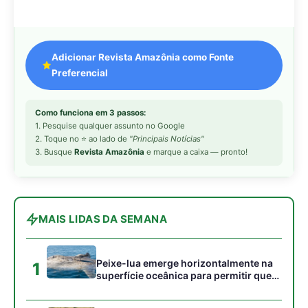
Peixe-lua emerge horizontalmente na
1
superfície oceânica para permitir que
aves marinhas removam ectoparasitas
acumulados em sua pele
Seriema utiliza pernas longas e
2
arremessa serpentes contra rochas
para subjugar presas peçonhentas nos
campos
Poraquê sincroniza descargas
3
elétricas em grupo para amplificar
campo elétrico e atordoar cardumes de
peixes maiores na Amazônia
Ariranha sincroniza caça coletiva com
4
vocalização subaquática e cerca
cardumes em rios rasos da Amazônia
Seriema combina corridas em alta
5
velocidade e arremessos contra rochas