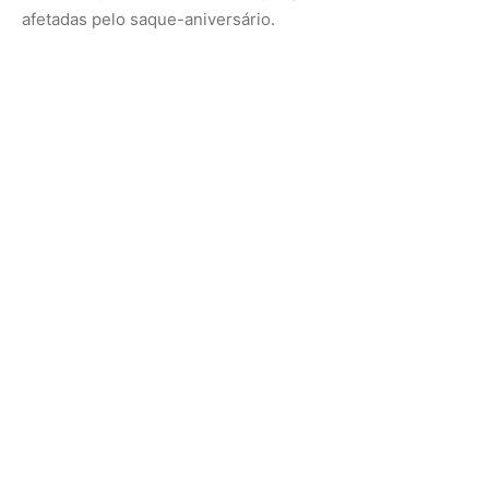
Cuidados
A qualquer momento, o trabalhador pode desistir do
saque-aniversário e voltar para a modalidade tradicional,
que só permite a retirada em casos especiais, como
demissão sem justa causa, aposentadoria, doença grave
ou compra de imóveis.