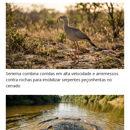
Ariranha sincroniza caça coletiva com vocalização subaquática
e cerca cardumes em rios rasos da Amazônia