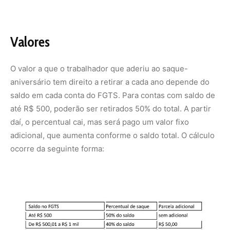
Arte/EBC
Edição: Juliana Andrade
Nunca perca uma notícia da Amazônia
🌿
Controle o que você vê no Google