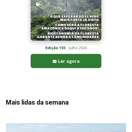
Mais lidas da semana
Peixe-lua emerge horizontalmente na superfície oceânica para
permitir que aves marinhas removam ectoparasitas
acumulados em sua pele