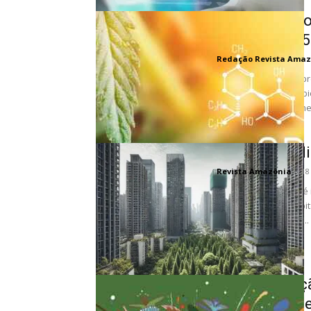
Empresa Colo
Investir R$ 15
Redação Revista Amaz
A Volcanic, uma empr
tratamentos fitoteráp
proposta de investimen
Cidades resil
Revista Amazônia
-
18
Adaptação climática é
sobrecarregam hospita
energia, poluição do...
Nova revoluç
área de saúd