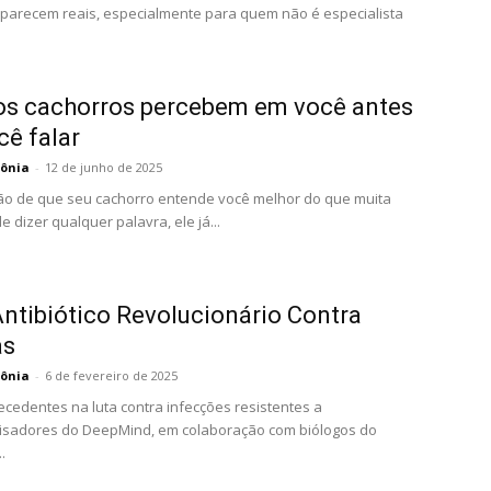
ue parecem reais, especialmente para quem não é especialista
 os cachorros percebem em você antes
ê falar
ônia
-
12 de junho de 2025
ção de que seu cachorro entende você melhor do que muita
dizer qualquer palavra, ele já...
ntibiótico Revolucionário Contra
as
ônia
-
6 de fevereiro de 2025
edentes na luta contra infecções resistentes a
sadores do DeepMind, em colaboração com biólogos do
.