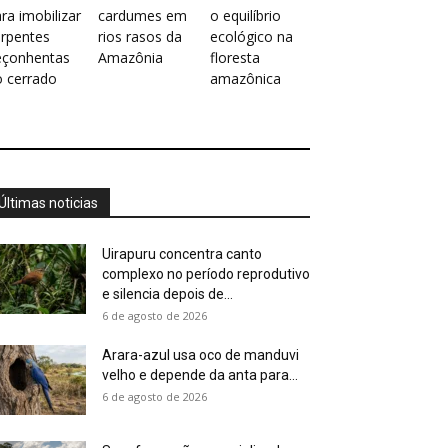
ra imobilizar
cardumes em
o equilíbrio
erpentes
rios rasos da
ecológico na
eçonhentas
Amazônia
floresta
o cerrado
amazônica
Últimas noticias
Uirapuru concentra canto
complexo no período reprodutivo
e silencia depois de...
6 de agosto de 2026
Arara-azul usa oco de manduvi
velho e depende da anta para...
6 de agosto de 2026