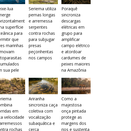
ixe-lua
Seriema utiliza
Poraquê
merge
pernas longas
sincroniza
orizontalment
e arremessa
descargas
na superfície
serpentes
elétricas em
eânica para
contra rochas
grupo para
rmitir que
para subjugar
amplificar
ves marinhas
presas
campo elétrico
emovam
peçonhentas
e atordoar
toparasitas
nos campos
cardumes de
cumulados
peixes maiores
m sua pele
na Amazônia
eriema
Ariranha
Como a
ombina
sincroniza caça
majestosa
rridas em
coletiva com
onça pintada
ta velocidade
vocalização
protege as
 arremessos
subaquática e
margens dos
ntra rochas
cerca
rios e sustenta