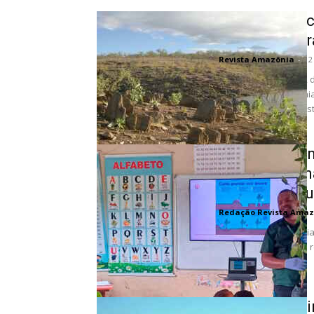
Crise climáti
e ameaça cur
Revista Amazônia
-
12
O Cerrado brasileiro,
mesmo à da Amazônia,
pesquisadores de inst
Agropalma am
com program
amazônico ru
Redação Revista Amaz
Com indicadores socia
saúde e educação, a r
inclusão....
Novo Painel i