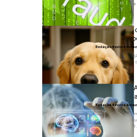
artigos científicos q
na...
7 coisas que
mesmo de voc
Redação Revista Amaz
Você já teve a sensa
gente? Antes mesmo de 
IA Descobre A
Superbactéri
Redação Revista Amaz
Em um avanço sem prec
medicamentos, pesqui
Instituto Broad do MIT..