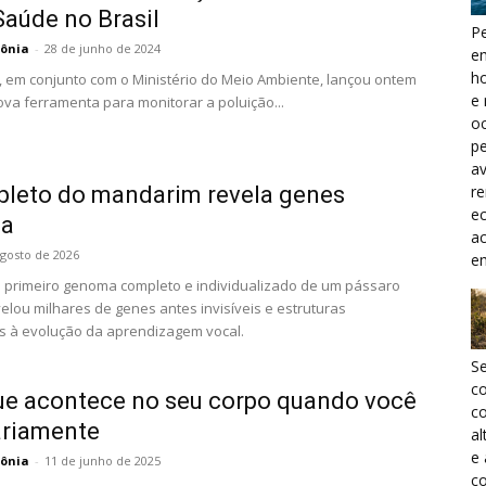
Saúde no Brasil
Pe
ônia
-
28 de junho de 2024
e
h
, em conjunto com o Ministério do Meio Ambiente, lançou ontem
e 
ova ferramenta para monitorar a poluição...
oc
pe
a
r
leto do mandarim revela genes
ec
la
a
agosto de 2026
e
 primeiro genoma completo e individualizado de um pássaro
elou milhares de genes antes invisíveis e estruturas
s à evolução da aprendizagem vocal.
S
c
ue acontece no seu corpo quando você
co
ariamente
al
e
ônia
-
11 de junho de 2025
co