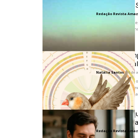
Impactos na 
Redação Revista Amaz
O Ministério da Saúde
(27) em Brasília uma n
Genoma comp
ocultos da fa
Natália Santos
-
6 de 
Cientistas montaram o
canoro. O trabalho rev
cromossômicas ligada
Descubra o q
toma café di
Redação Revista Amaz