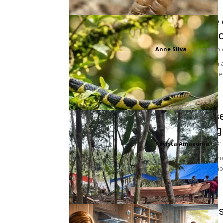
O fascinante 
brasileiras e o
Anne Silva
-
4 de maio 
A natureza brasileira
onde cada espécie d
biológica....
Obras da bas
das árvores g
Revista Amazônia
-
31
As imponentes sentin
uma rede de proteção 
Poeira domés