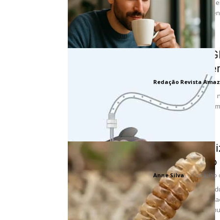
Você já parou para pe
corpo? Para muita gente
Hormônio FGF
virar tratame
Redação Revista Amaz
Um estudo realizado 
intestino, atua diret
favorecendo...
Cascavel util
aposemático 
Anne Silva
-
4 de julho
A cascavel (Crotalus 
biogeograficamente a
anatômicas e de comun