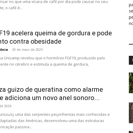
nsar no que uma xícara de café por dia pode causar no seu
pa
, o café é...
s
p
n
19 acelera queima de gordura e pode
nto contra obesidade
ônia
-
20 de maio de 2025
na Unicamp revelou que o hormônio FGF19, produzido pelo
amente no cérebro e estimula a queima de gordura,
iza guizo de queratina como alarme
e adiciona um novo anel sonoro...
 de 2026
durissus), uma das serpentes peçonhentas mais conhecidas e
daptadas das Américas, desenvolveu uma das estruturas
icação passiva...