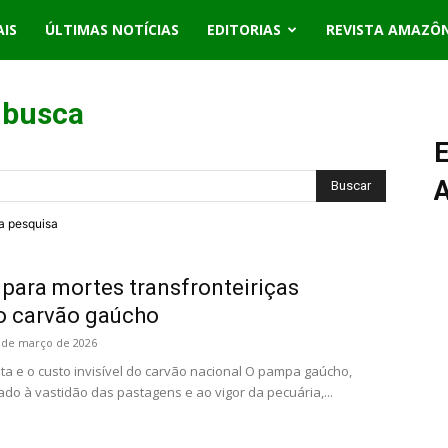
AIS
ÚLTIMAS NOTÍCIAS
EDITORIAS
REVISTA AMAZÔ
 busca
E
ra pesquisa
 para mortes transfronteiriças
o carvão gaúcho
 de março de 2026
a e o custo invisível do carvão nacional O pampa gaúcho,
do à vastidão das pastagens e ao vigor da pecuária,...