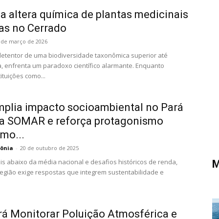
ca altera química de plantas medicinais
as no Cerrado
 de março de 2026
 detentor de uma biodiversidade taxonômica superior até
 enfrenta um paradoxo científico alarmante. Enquanto
ituições como...
plia impacto socioambiental no Pará
a SOMAR e reforça protagonismo
mo...
ônia
-
20 de outubro de 2025
is abaixo da média nacional e desafios históricos de renda,
M
egião exige respostas que integrem sustentabilidade e
rá Monitorar Poluição Atmosférica e