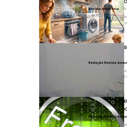
microplástic
Revista Amazônia
-
20
A casa como fábrica in
evocar imagens de oce
em...
Poluição do 
2021
Redação Revista Amaz
A poluição do ar cont
contribuindo para 8,1 
Nova ferramen
produzidos po
Redação Revista Amaz
Com o ChatGPT e outras