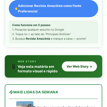
MAIS LIDAS DA SEMANA
Peixe-lua emerge horizontalmente na
1
superfície oceânica para permitir que
aves marinhas removam ectoparasitas
acumulados em sua pele
Seriema utiliza pernas longas e
2
arremessa serpentes contra rochas
para subjugar presas peçonhentas nos
campos
Poraquê sincroniza descargas
3
elétricas em grupo para amplificar
campo elétrico e atordoar cardumes de
peixes maiores na Amazônia
Ariranha sincroniza caça coletiva com
4
vocalização subaquática e cerca
cardumes em rios rasos da Amazônia