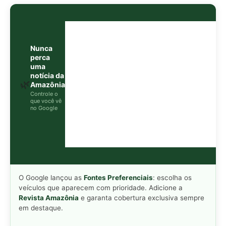
O Google lançou as
Fontes Preferenciais
: escolha os
veículos que aparecem com prioridade. Adicione a
Revista Amazônia
e garanta cobertura exclusiva sempre
em destaque.
Adicionar Revista Amazônia como Fonte
Preferencial
Como funciona em 3 passos:
1. Pesquise qualquer assunto no Google
2. Toque no ⭐ ao lado de
"Principais Notícias"
3. Busque
Revista Amazônia
e marque a caixa — pronto!
WEB STORY
📱
Veja esta matéria em
Ver Web Story →
formato visual e rápido