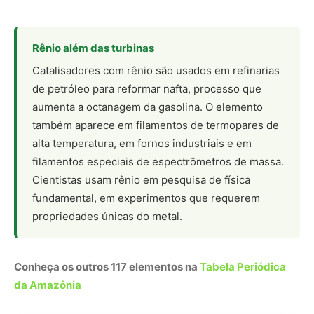
Conheça os outros 117 elementos na
Tabela Periódica
da Amazônia
Nunca
perca
uma
notícia da
🌿
Amazônia
Controle o
que você vê
no Google