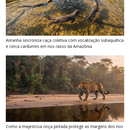
Como a majestosa onça pintada protege as margens dos rios
e sustenta o equilíbrio ecológico na floresta amazônica
Últimas noticias
Uirapuru concentra canto complexo no
período reprodutivo e silencia depois de...
6 de agosto de 2026
Arara-azul usa oco de manduvi velho e
depende da anta para...
6 de agosto de 2026