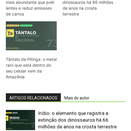
ARTIGOS RELACIONADOS
Mais do autor
Irídio: o elemento que registra a
extinção dos dinossauros há 66
milhões de anos na crosta terrestre
Polônio: o elemento que Marie Curie
nomeou em homenagem à Polônia
natal e que entrou na espionagem
moderna
Frâncio: o segundo elemento natural
mais raro da Terra que existe em
quantidades de poucas dezenas de
gramas
Oganessônio: o elemento mais pesado
da tabela periódica que o cientista
russo Yuri Oganessian viu nascer