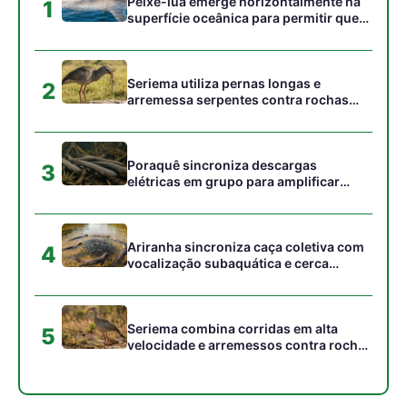
Seriema combina corridas em alta
5
velocidade e arremessos contra rochas
para imobilizar serpentes peçonhentas
no cerrado
Gostou desta reportagem?
Siga a Revista Amazônia no Google News
⭐ SEGUIR AGORA
Relacionado