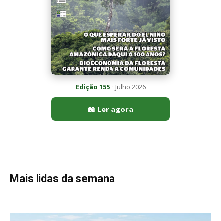
Mais lidas da semana
Peixe-lua emerge horizontalmente na superfície oceânica para
permitir que aves marinhas removam ectoparasitas
acumulados em sua pele