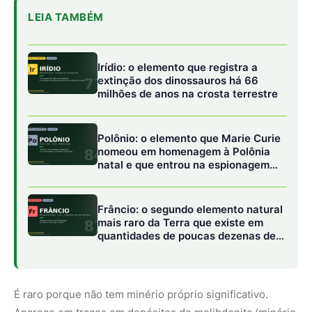
quantidades de poucas dezenas de
gramas
É raro porque não tem minério próprio significativo.
Aparece em traços em depósitos de molibdenita (minério
de molibdênio) e em alguns sulfetos de cobre. Estima-se
que sua concentração média na crosta terrestre seja de
cerca de uma parte por bilhão, valor extremamente baixo.
A produção mundial é medida em algumas dezenas de
toneladas por ano.
De onde vem o rênio do mundo
Chile é o maior produtor mundial. As minas de cobre e
molibdênio do norte do país, especialmente em
Chuquicamata e El Teniente, recuperam rênio como