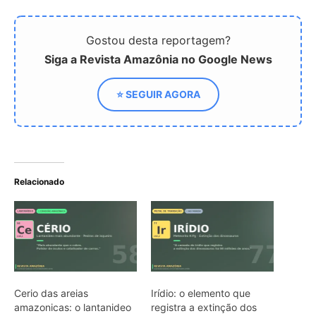
Cerio das areias
Irídio: o elemento que
amazonicas: o lantanideo
registra a extinção dos
mais abundante que polir
dinossauros há 66 milhões
lentes e reduz emissoes
de anos na crosta
de carros
terrestre
Tântalo de Pitinga: o metal
raro que está dentro do
seu celular vem da
Amazônia