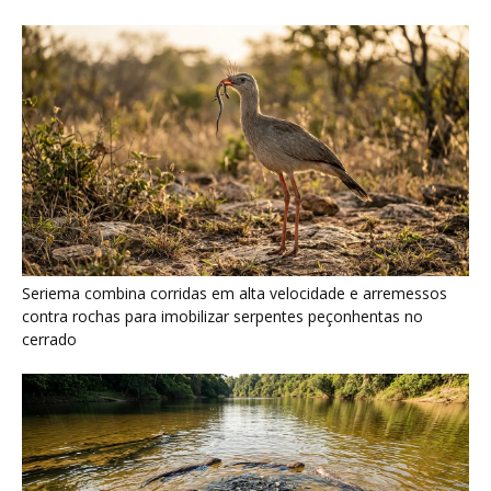
Ariranha sincroniza caça coletiva com vocalização subaquática
e cerca cardumes em rios rasos da Amazônia