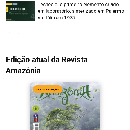
Edição 155
· Julho 2026
📖 Ler agora