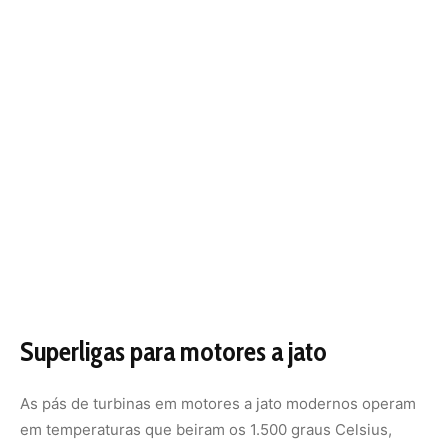
Superligas para motores a jato
As pás de turbinas em motores a jato modernos operam
em temperaturas que beiram os 1.500 graus Celsius,
condições que destruiriam quase qualquer metal.
Superligas com base em níquel e contendo proporções
pequenas de rênio (entre 3% e 6%) suportam essas
temperaturas, mantendo resistência mecânica e
estabilidade ao longo de milhares de horas de operação.
Cada motor de avião comercial moderno (como os
usados em Boeing 787 e Airbus A350) contém quilos de
rênio nas pás de turbina. A indústria aeroespacial militar
também depende fortemente do metal. Sem ele, motores
menos eficientes consumiriam mais combustível e teriam
vida útil menor, com impacto ambiental e econômico
significativo.