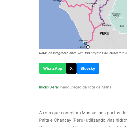
Rotas da Integração envolvem 190 projetos de infraestrutur
WhatsApp
X
Bluesky
Inicio
Geral
Inauguração da rota de Manaus ao pacífico está …
›
›
A rota que conectará Manaus aos portos de
Paita e Chancay (Peru) utilizando vias hidro