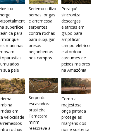
ixe-lua
Seriema utiliza
Poraquê
merge
pernas longas
sincroniza
orizontalment
e arremessa
descargas
na superfície
serpentes
elétricas em
eânica para
contra rochas
grupo para
rmitir que
para subjugar
amplificar
ves marinhas
presas
campo elétrico
emovam
peçonhentas
e atordoar
toparasitas
nos campos
cardumes de
cumulados
peixes maiores
m sua pele
na Amazônia
Serpente
eriema
Como a
escavadora
ombina
majestosa
brasileira
rridas em
onça pintada
Tametara
ta velocidade
protege as
mirim
 arremessos
margens dos
reescreve a
ntra rochas
rios e sustenta