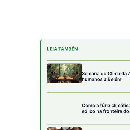
LEIA TAMBÉM
Semana do Clima da A
humanos a Belém
Como a fúria climáti
eólico na fronteira d