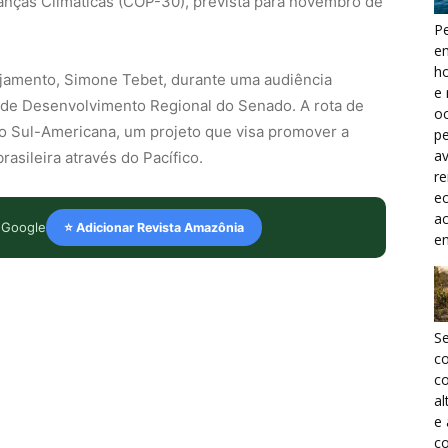
nças Climáticas (COP-30), prevista para novembro de
Pe
e
h
anejamento, Simone Tebet, durante uma audiência
e 
e de Desenvolvimento Regional do Senado. A rota de
oc
o Sul-Americana, um projeto que visa promover a
pe
a
rasileira através do Pacífico.
r
ec
a
 Google
⭐ Adicionar Revista Amazônia
e
S
c
co
al
e
co