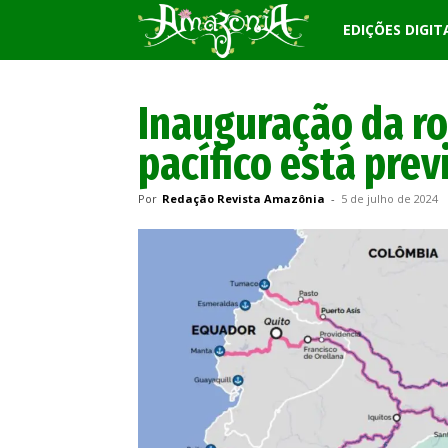
Revista
EDIÇÕES DIGIT
Amazônia
Inauguração da r
pacífico está prev
Por
Redação Revista Amazônia
-
5 de julho de 2024