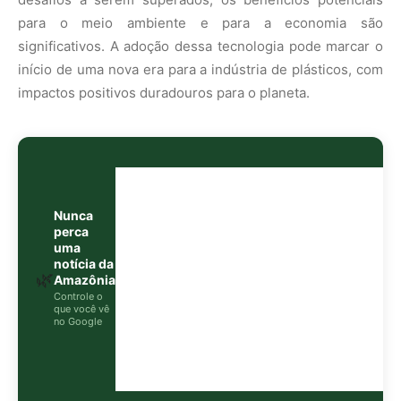
Controle o
que você vê
no Google
O Google lançou as
Fontes Preferenciais
: escolha os
veículos que aparecem com prioridade. Adicione a
Revista Amazônia
e garanta cobertura exclusiva sempre
em destaque.
Adicionar Revista Amazônia como Fonte
Preferencial
Como funciona em 3 passos:
1. Pesquise qualquer assunto no Google
2. Toque no ⭐ ao lado de
"Principais Notícias"
3. Busque
Revista Amazônia
e marque a caixa — pronto!