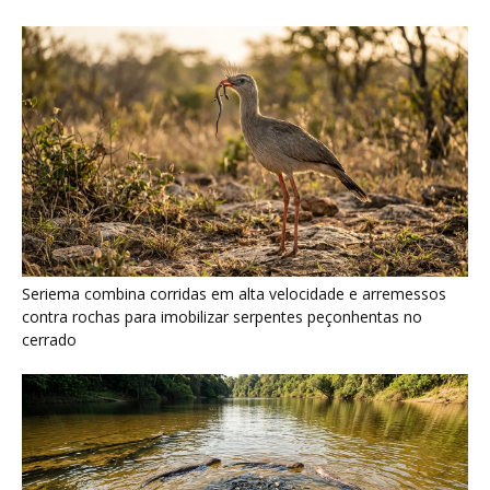
Ariranha sincroniza caça coletiva com vocalização subaquática
e cerca cardumes em rios rasos da Amazônia