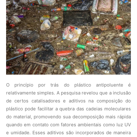
de certos catalisadores e aditivos na composição do
plástico pode facilitar a quebra das cadeias moleculares
do material, promovendo sua decomposição mais rápida
quando em contato com fatores ambientais como luz UV
e umidade. Esses aditivos são incorporados de maneira
que não afetam as propriedades do plástico durante seu
ciclo de vida útil, mas que ativam um processo de
degradação acelerada após o descarte.
Benefícios Ambientais
A introdução deste plástico antipoluente pode trazer uma
série de benefícios para o meio ambiente: