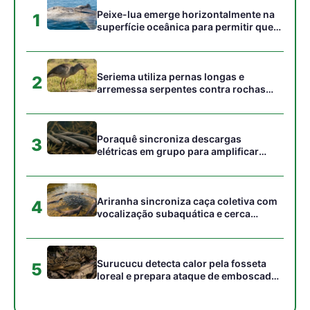
Surucucu detecta calor pela fosseta
5
loreal e prepara ataque de emboscada
no escuro da floresta
Gostou desta reportagem?
Siga a Revista Amazônia no Google News
⭐ SEGUIR AGORA
Relacionado