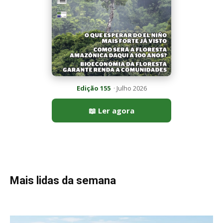
Mais lidas da semana
Peixe-lua emerge horizontalmente na superfície oceânica para
permitir que aves marinhas removam ectoparasitas
acumulados em sua pele