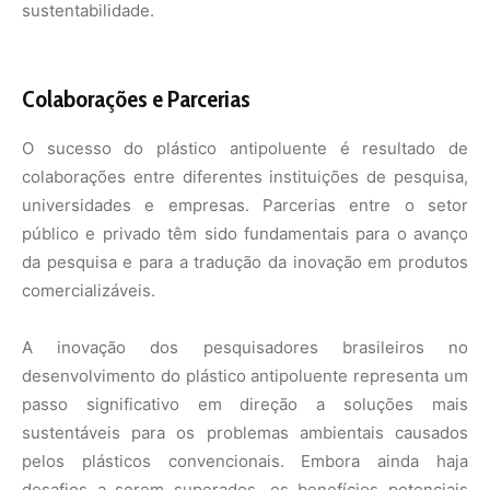
desenvolvimento do plástico antipoluente representa um
passo significativo em direção a soluções mais
sustentáveis para os problemas ambientais causados
pelos plásticos convencionais. Embora ainda haja
desafios a serem superados, os benefícios potenciais
para o meio ambiente e para a economia são
significativos. A adoção dessa tecnologia pode marcar o
início de uma nova era para a indústria de plásticos, com
impactos positivos duradouros para o planeta.
Nunca
perca
uma
notícia da
🌿
Amazônia