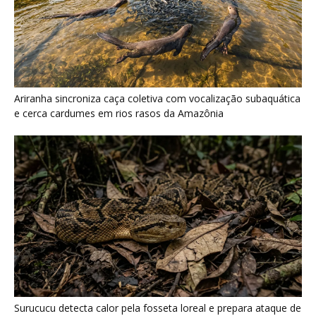
Surucucu detecta calor pela fosseta loreal e prepara ataque de
emboscada no escuro da floresta
Últimas noticias
“Cuidar do rio é cuidar da comida”: por que a
ciência...
7 de agosto de 2026
Quero-quero usa esporão na asa em voo
rasante para afastar animais...
7 de agosto de 2026