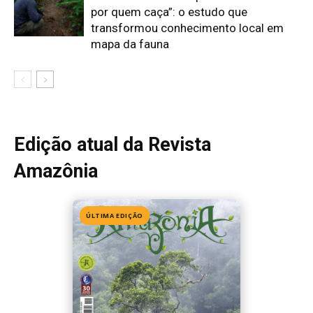
Edição 155
· Julho 2026
📖 Ler agora