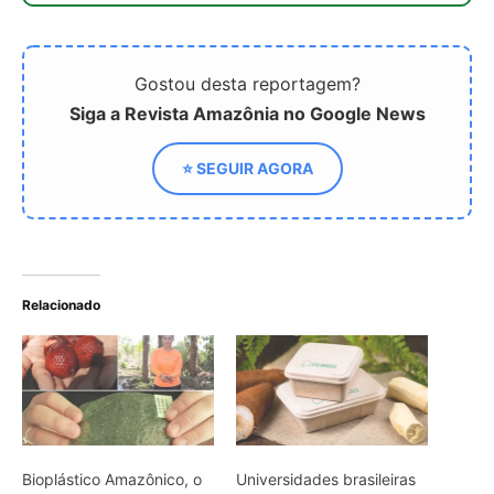
Bioplástico Amazônico, o
Universidades brasileiras
Futuro Sustentável da
transformam mandioca
Floresta
em plástico do futuro
Produtos feitos de falso
plástico biodegradável
são vendidos em
supermercados do país
ARTIGOS RELACIONADOS
Mais do autor