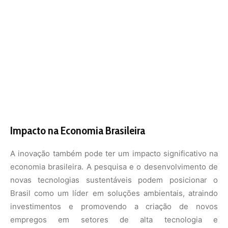
novas tecnologias sustentáveis podem posicionar o
Brasil como um líder em soluções ambientais, atraindo
investimentos e promovendo a criação de novos
empregos em setores de alta tecnologia e
sustentabilidade.
Colaborações e Parcerias
O sucesso do plástico antipoluente é resultado de
colaborações entre diferentes instituições de pesquisa,
universidades e empresas. Parcerias entre o setor
público e privado têm sido fundamentais para o avanço
da pesquisa e para a tradução da inovação em produtos
comercializáveis.
A inovação dos pesquisadores brasileiros no