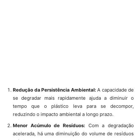
tempo que o plástico leva para se decompor,
reduzindo o impacto ambiental a longo prazo.
Menor Acúmulo de Resíduos:
Com a degradação
acelerada, há uma diminuição do volume de resíduos
plásticos acumulados em aterros e ambientes
naturais.
Menos Impacto nos Ecossistemas Marinhos:
A
decomposição mais rápida reduz a quantidade de
plástico que acaba nos oceanos, minimizando os
riscos para a vida marinha.
Potencial de Reciclagem:
Embora ainda em
desenvolvimento, há a possibilidade de que esse tipo
de plástico possa ser reciclado de maneira mais
eficiente, contribuindo para a economia circular.
Desafios e Perspectivas Futuras