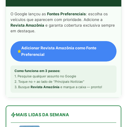
MAIS LIDAS DA SEMANA
Peixe-lua emerge horizontalmente na
1
superfície oceânica para permitir que
aves marinhas removam ectoparasitas
acumulados em sua pele
Seriema utiliza pernas longas e
2
arremessa serpentes contra rochas
para subjugar presas peçonhentas nos
campos
Poraquê sincroniza descargas
3
elétricas em grupo para amplificar
campo elétrico e atordoar cardumes de
peixes maiores na Amazônia
Ariranha sincroniza caça coletiva com
4
vocalização subaquática e cerca
cardumes em rios rasos da Amazônia