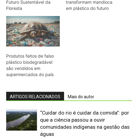
“Cuidar do rio é cuidar da comida”: por
que a ciência passou a ouvir
comunidades indígenas na gestão das
águas
Quero-quero usa esporão na asa em
voo rasante para afastar animais
maiores e proteger o ninho camuflado
no campo
Eu entrei no mundo dos sapos e
lagartos que vivem entre a canga e a
floresta do Pará
Filhotes de tartaruga-da-amazônia
vocalizam dentro do ovo e sincronizam
a saída coletiva do ninho até a água