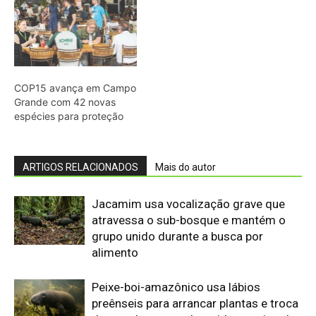
grupo unido durante a busca por
alimento
Peixe-boi-amazônico usa lábios
preênseis para arrancar plantas e troca
dentes durante toda a vida nos rios da
Amazônia
Abelhões do Reino Unido podem sofrer
mais com ondas de calor
Nem os Camelos estão aguentando a
temperatura, calor extremo mata oito
filhotes em apenas um mês
Reservas da Biosfera Freiam
Desmatamento na Amazônia
Ocidental: Estudo