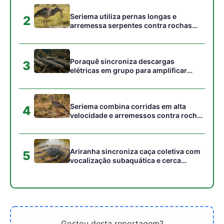
cardumes em rios rasos da Amazônia
Gostou desta reportagem?
Siga a Revista Amazônia no Google News
⭐ SEGUIR AGORA
Relacionado