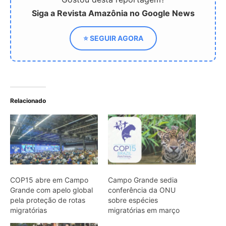
COP15 abre em Campo
Campo Grande sedia
Grande com apelo global
conferência da ONU
pela proteção de rotas
sobre espécies
migratórias
migratórias em março
COP15 avança em Campo
Grande com 42 novas
espécies para proteção
ARTIGOS RELACIONADOS
Mais do autor
Jacamim usa vocalização grave que
atravessa o sub-bosque e mantém o