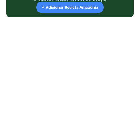
⭐ Adicionar Revista Amazônia
LEIA TAMBÉM
Semana do Clima da Amazônia leva
debate sobre empresas e direitos
humanos a Belém
Como a fúria climática de 100kms
por hora destruiu um gigante eólico