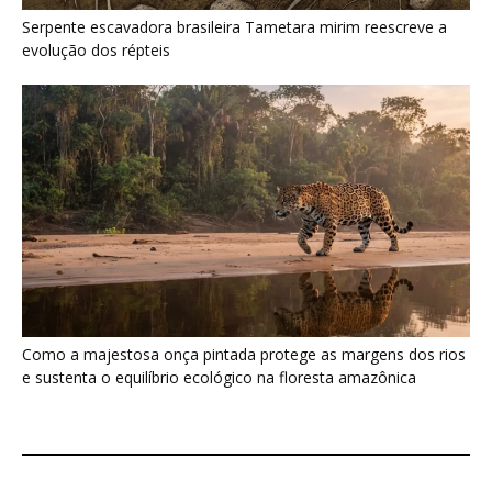
e sustenta o equilíbrio ecológico na floresta amazônica
Últimas noticias
Jacamim usa vocalização grave que
atravessa o sub-bosque e mantém o...
5 de agosto de 2026
Peixe-boi-amazônico usa lábios preênseis
para arrancar plantas e troca dentes durante...
5 de agosto de 2026
A Amazônia protege animais, mas também
sustenta uma fonte de alimento...
4 de agosto de 2026