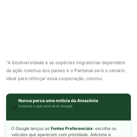
Nunca perca uma notícia da Amazônia
🌿
Controle o que você vê no Google
O Google lançou as
Fontes Preferenciais
: escolha os
veículos que aparecem com prioridade. Adicione a
Revista Amazônia
e garanta cobertura exclusiva sempre
em destaque.
Adicionar Revista Amazônia como Fonte
Preferencial
Como funciona em 3 passos:
1. Pesquise qualquer assunto no Google
2. Toque no ⭐ ao lado de
"Principais Notícias"
3. Busque
Revista Amazônia
e marque a caixa — pronto!
MAIS LIDAS DA SEMANA