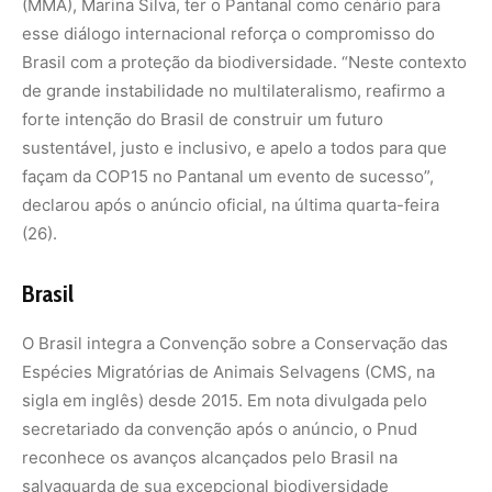
Espécies Migratórias de Animais Selvagens (CMS, na
sigla em inglês) desde 2015. Em nota divulgada pelo
secretariado da convenção após o anúncio, o Pnud
reconhece os avanços alcançados pelo Brasil na
salvaguarda de sua excepcional biodiversidade
migratória por meio da colaboração com acordos
internacionais de conservação e rigorosas políticas
domésticas.
“As espécies [em perigo de extinção] do Apêndice I do
CMS, das quais o Brasil é um estado de distribuição, se
beneficiam da extensa rede de conservação do Brasil e
da cooperação regional proativa sob a estrutura do CMS”,
destaca.