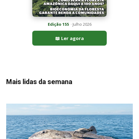
Peixe-lua emerge horizontalmente na superfície oceânica para
permitir que aves marinhas removam ectoparasitas
acumulados em sua pele