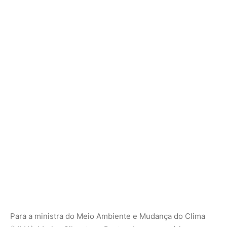
Para a ministra do Meio Ambiente e Mudança do Clima
(MMA), Marina Silva, ter o Pantanal como cenário para
esse diálogo internacional reforça o compromisso do
Brasil com a proteção da biodiversidade. “Neste contexto
de grande instabilidade no multilateralismo, reafirmo a
forte intenção do Brasil de construir um futuro
sustentável, justo e inclusivo, e apelo a todos para que
façam da COP15 no Pantanal um evento de sucesso”,
declarou após o anúncio oficial, na última quarta-feira
(26).
Brasil
O Brasil integra a Convenção sobre a Conservação das