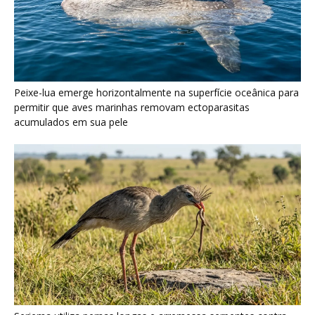
Seriema utiliza pernas longas e arremessa serpentes contra
rochas para subjugar presas peçonhentas nos campos
Poraquê sincroniza descargas elétricas em grupo para
amplificar campo elétrico e atordoar cardumes de peixes