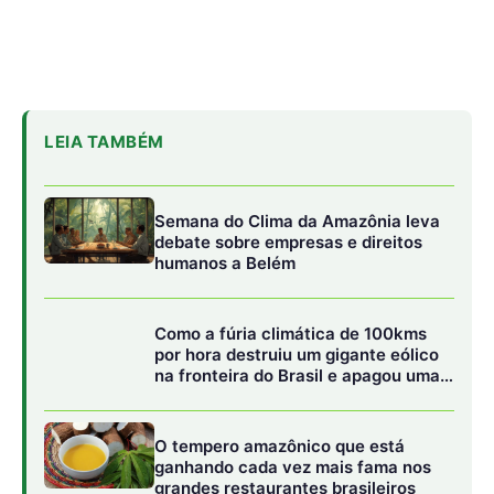
na fronteira do Brasil e apagou uma
cidade gaúcha inteira
O tempero amazônico que está
ganhando cada vez mais fama nos
grandes restaurantes brasileiros
Segundo a secretária-executiva da convenção, do
Programa da ONU para o Meio Ambiente (PNUMA), Amy
Fraenkel, a escolha de um país tão biodiverso como o
Brasil, especial a cidade de Campo Grande, é uma
oportunidade para fortalecer a cooperação internacional
e adotar medidas transformadoras. “Animais migratórios
conectam o planeta, cruzando continentes, oceanos e
céus em jornadas incríveis a cada ano, mas eles estão
enfrentando pressões sem precedentes”, destacou.