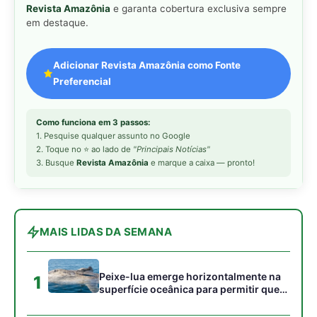
Peixe-lua emerge horizontalmente na
1
superfície oceânica para permitir que
aves marinhas removam ectoparasitas
acumulados em sua pele
Seriema utiliza pernas longas e
2
arremessa serpentes contra rochas
para subjugar presas peçonhentas nos
campos
Poraquê sincroniza descargas
3
elétricas em grupo para amplificar
campo elétrico e atordoar cardumes de
peixes maiores na Amazônia
Seriema combina corridas em alta
4
velocidade e arremessos contra rochas
para imobilizar serpentes peçonhentas
no cerrado
Ariranha sincroniza caça coletiva com
5
vocalização subaquática e cerca