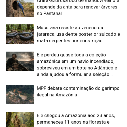
Arara-azul usa oco de manduvi velho e
depende da anta para renovar árvores
no Pantanal
Mucurana resiste ao veneno da
jararaca, usa dente posterior sulcado e
mata serpentes por constrição
Ele perdeu quase toda a coleção
amazônica em um navio incendiado,
sobreviveu em um bote no Atlântico e
ainda ajudou a formular a seleção...
MPF debate contaminação do garimpo
ilegal na Amazônia
Ele chegou à Amazônia aos 23 anos,
permaneceu 11 anos na floresta e