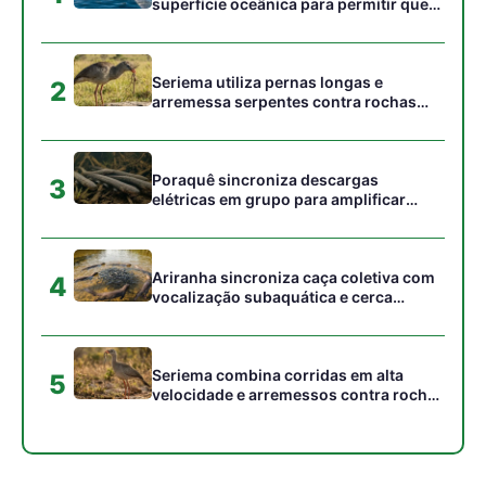
superfície oceânica para permitir que
aves marinhas removam ectoparasitas
acumulados em sua pele
Seriema utiliza pernas longas e
2
arremessa serpentes contra rochas
para subjugar presas peçonhentas nos
campos
Poraquê sincroniza descargas
3
elétricas em grupo para amplificar
campo elétrico e atordoar cardumes de
peixes maiores na Amazônia
Ariranha sincroniza caça coletiva com
4
vocalização subaquática e cerca
cardumes em rios rasos da Amazônia
Seriema combina corridas em alta
5
velocidade e arremessos contra rochas
para imobilizar serpentes peçonhentas
no cerrado