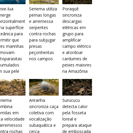
ixe-lua
Seriema utiliza
Poraquê
merge
pernas longas
sincroniza
orizontalment
e arremessa
descargas
na superfície
serpentes
elétricas em
eânica para
contra rochas
grupo para
rmitir que
para subjugar
amplificar
ves marinhas
presas
campo elétrico
emovam
peçonhentas
e atordoar
toparasitas
nos campos
cardumes de
cumulados
peixes maiores
m sua pele
na Amazônia
eriema
Ariranha
Surucucu
ombina
sincroniza caça
detecta calor
rridas em
coletiva com
pela fosseta
ta velocidade
vocalização
loreal e
 arremessos
subaquática e
prepara ataque
ntra rochas
cerca
de emboscada