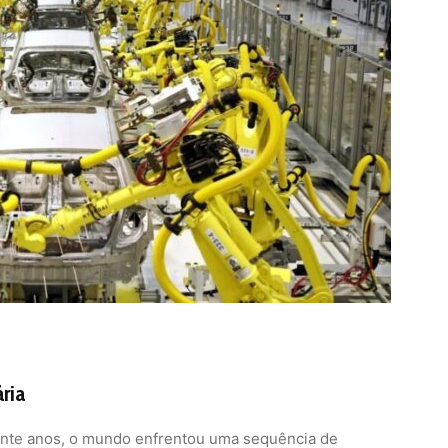
ária
vinte anos, o mundo enfrentou uma sequência de
8, a pandemia de Covid-19, conflitos geopolíticos e
tes. Esses choques revelaram fragilidades estruturais
imento, mas negligencia resiliência e justiça social.
a ONU argumenta que esses eventos foram agravados
mática, perda de biodiversidade e poluição. Além disso,