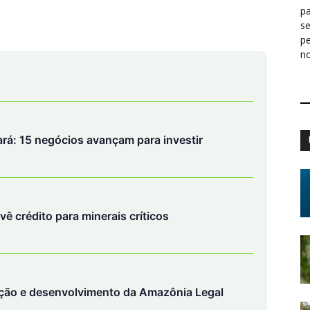
pa
s
rá: 15 negócios avançam para investir
p
n
evê crédito para minerais críticos
ção e desenvolvimento da Amazônia Legal
mentar: vivemos em um planeta de recursos finitos.
mites ecológicos, alimenta a crise climática, acelera a
des. O PIB registra o valor monetário das transações,