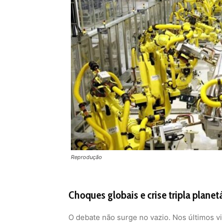
Reprodução
Choques globais e crise tripla planet
O debate não surge no vazio. Nos últimos 
abalos profundos: a crise financeira de 200
desastres climáticos cada vez mais frequen
de um modelo que prioriza eficiência e cresc
Relatório recente do grupo convocado pel
por uma crise planetária tripla: mudança cli