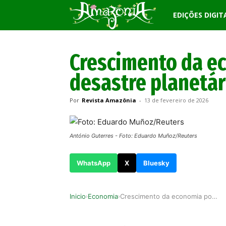
Revista
EDIÇÕES DIGIT
Amazônia
Crescimento da e
desastre planetár
Por
Revista Amazônia
-
13 de fevereiro de 2026
António Guterres - Foto: Eduardo Muñoz/Reuters
WhatsApp
X
Bluesky
Inicio
Economia
Crescimento da economia pode levar a desastre p…
›
›