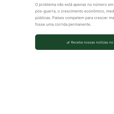
O problema não está apenas no número em s
pós-guerra, o crescimento econômico, medid
públicas. Países competem para crescer ma
fosse uma corrida permanente.
🌿 Receba nossas notícias no
LEIA TAMBÉM