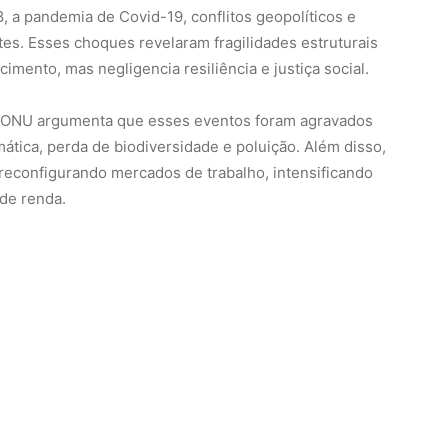
reconfigurando mercados de trabalho, intensificando
de renda.
resas ao jogo de superar umas às outras em termos
 comuns e a sustentabilidade foram deixados em
e concentra em poucos indivíduos, mas o PIB cresce,