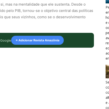
i, mas na mentalidade que ele sustenta. Desde o
Pe
o pelo PIB, tornou-se o objetivo central das políticas
e
is que seus vizinhos, como se o desenvolvimento
h
e 
oc
pe
a
 Google
⭐ Adicionar Revista Amazônia
r
ec
a
e
S
c
co
al
e
co