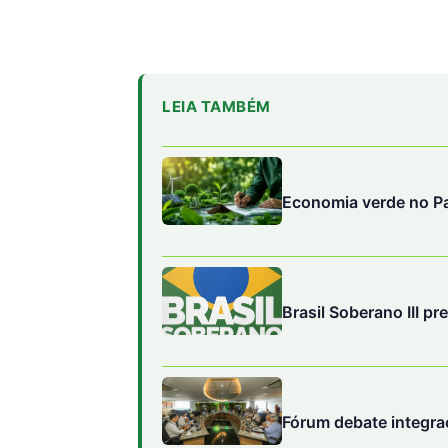
Economia verde no Pa
Brasil Soberano III pr
Fórum debate integra
No entanto, essa lógica ignora um dado ele
Crescimento indiscriminado, descolado de li
perda de biodiversidade e amplia desigualda