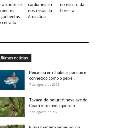
ra imobilizar
cardumes em
no escuro da
erpentes
rios rasos da
floresta
eçonhentas
Amazônia
o cerrado
Últimas noticias
Peixe-lua em Ilhabela: por que é
conhecido como o peixe...
7 de agosto de 2026
Tovaca-de-baturité: nova ave do
Ceará mais anda que voa
7 de agosto de 2026
Biguá mantém penas pouco