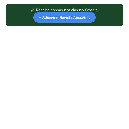
🌿 Receba nossas notícias no Google
⭐ Adicionar Revista Amazônia
LEIA TAMBÉM
Semana do Clima da Amazônia leva
debate sobre empresas e direitos
humanos a Belém