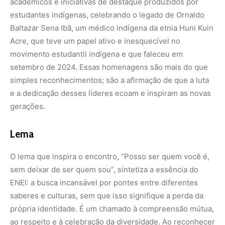
sem deixar de ser quem sou”, sintetiza a essência do
ENEI: a busca incansável por pontes entre diferentes
saberes e culturas, sem que isso signifique a perda da
própria identidade. É um chamado à compreensão mútua,
ao respeito e à celebração da diversidade. Ao reconhecer
a contribuição única das ciências indígenas para a crise
climática e as desigualdades sociais, o ENEI reafirma que
a solução para os desafios globais reside, em grande
parte, na escuta atenta e na valorização das vozes
ancestrais, que nos lembram de nossa interdependência
com a natureza e com uns aos outros.