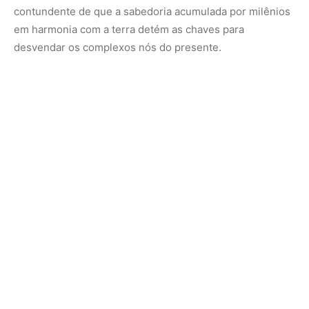
Um mergulho em pautas essenciais
A programação do XII ENEI foi concebida para ser um
mosaico de temas urgentes e inovadores. Desde o
aprofundamento nas ciências indígenas até a discussão
de políticas públicas para a permanência indígena no
ensino superior, cada tópico foi cuidadosamente