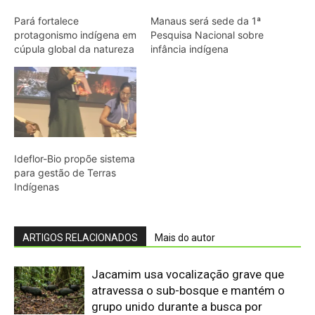
ARTIGOS RELACIONADOS
Mais do autor
Jacamim usa vocalização grave que
atravessa o sub-bosque e mantém o
grupo unido durante a busca por
alimento
Peixe-boi-amazônico usa lábios
preênseis para arrancar plantas e troca
dentes durante toda a vida nos rios da
Amazônia
Onça-parda salta cinco metros, mia e
assobia porque seu aparelho vocal
lembra o de gatos pequenos
Abelhões do Reino Unido podem sofrer
mais com ondas de calor