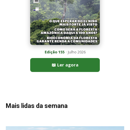
Mais lidas da semana
Peixe-lua emerge horizontalmente na superfície oceânica para
permitir que aves marinhas removam ectoparasitas
acumulados em sua pele