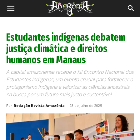
Revista
Amazônia
Estudantes indígenas debatem
justiça climática e direitos
humanos em Manaus
A capital amazonense recebe o XII Encontro Nacional dos
Estudantes Indígenas, um evento crucial para fortalecer o
protagonismo indígena e valorizar as ciências ancestrais
na busca por um futuro mais justo e sustentável.
Por
Redação Revista Amazônia
-
28 de julho de 2025