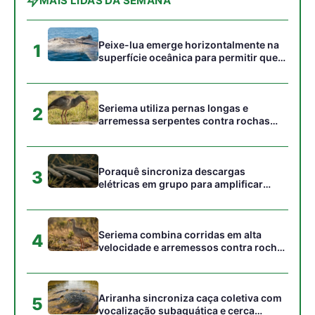
Seriema combina corridas em alta
4
velocidade e arremessos contra rochas
para imobilizar serpentes peçonhentas
no cerrado
Ariranha sincroniza caça coletiva com
5
vocalização subaquática e cerca
cardumes em rios rasos da Amazônia
Gostou desta reportagem?
Siga a Revista Amazônia no Google News
⭐ SEGUIR AGORA
Relacionado