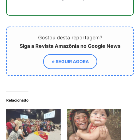
Pará fortalece
Manaus será sede da 1ª
protagonismo indígena em
Pesquisa Nacional sobre
cúpula global da natureza
infância indígena
Ideflor-Bio propõe sistema
para gestão de Terras
Indígenas