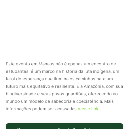
mundo um modelo de sabedoria e coexistência. Mais
informações podem ser acessadas
nesse link
.
Nunca perca uma notícia da Amazônia
🌿
Controle o que você vê no Google
O Google lançou as
Fontes Preferenciais
: escolha os
veículos que aparecem com prioridade. Adicione a
Revista Amazônia
e garanta cobertura exclusiva sempre
em destaque.
Adicionar Revista Amazônia como Fonte
Preferencial
Como funciona em 3 passos:
1. Pesquise qualquer assunto no Google