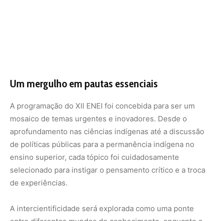
selecionado para instigar o pensamento crítico e a troca
de experiências.
A intercientificidade será explorada como uma ponte
entre diferentes mundos do conhecimento, enquanto o
racismo institucional será confrontado em sua
brutalidade. A descolonização dos saberes é um convite
à revisão de paradigmas arraigados, e a construção das
universidades indígenas no Brasil aponta para um futuro
onde a educação se ergue sobre alicerces culturalmente
enraizados.
O formato do evento é tão rico quanto seu conteúdo.
Conferências temáticas proporcionarão visões
aprofundadas, enquanto mesas redondas e rodas de
conversa abrirão espaço para o diálogo horizontal e a
construção coletiva de ideias. Apresentações de