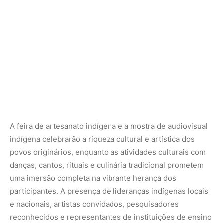
danças, cantos, rituais e culinária tradicional prometem
uma imersão completa na vibrante herança dos
participantes. A presença de lideranças indígenas locais
e nacionais, artistas convidados, pesquisadores
reconhecidos e representantes de instituições de ensino
superior garante um intercâmbio de saberes e
experiências de alto nível, enriquecendo o debate e
fortalecendo as redes de colaboração.
Reconhecimento e legado
O ENEI 2025 não apenas olha para o futuro, mas também
honra o passado e aqueles que pavimentaram o caminho.
Duas premiações de grande significado serão entregues:
o Prêmio Cris Baré, uma homenagem à advogada
Cristiane Soares Baré, uma líder indígena de destaque do
povo Baré, do Alto Rio Negro Amazonas, que nos deixou