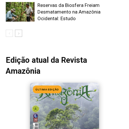
Edição 155
· Julho 2026
📖 Ler agora