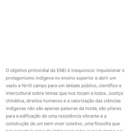
climática, direitos humanos e a valorização das ciências
indígenas não são apenas palavras da moda; são pilares
para a edificação de uma resistência vibrante e a
construção de um bem viver coletivo, uma filosofia que
nos remete à conexão intrínseca entre o ser humano e a
natureza. As inscrições para participação podem ser
feitas no
link do evento
.
Saberes ancestrais para um futuro sustentável
O manifesto lançado pela organização do ENEI ressoa
como um chamado à ação, uma reiteração veemente da
crença inabalável nos saberes ancestrais como a mais
promissora das soluções para a intrincada crise climática.
“As ciências indígenas oferecem soluções únicas para os
desafios da crise climática e das desigualdades sociais”,
pontua o documento, com uma clareza que desarma