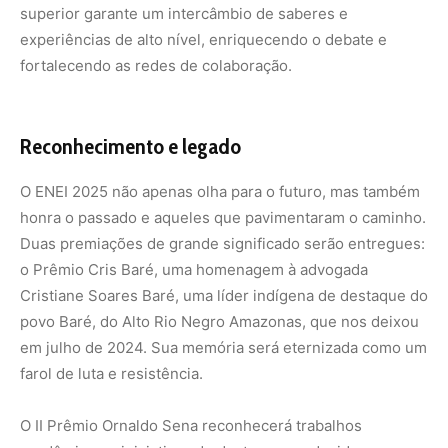
em julho de 2024. Sua memória será eternizada como um
farol de luta e resistência.
O II Prêmio Ornaldo Sena reconhecerá trabalhos
acadêmicos e iniciativas de destaque produzidos por
estudantes indígenas, celebrando o legado de Ornaldo
Baltazar Sena Ibã, um médico indígena da etnia Huni Kuin
Acre, que teve um papel ativo e inesquecível no
movimento estudantil indígena e que faleceu em
setembro de 2024. Essas homenagens são mais do que
simples reconhecimentos; são a afirmação de que a luta
e a dedicação desses líderes ecoam e inspiram as novas
gerações.
Lema
O lema que inspira o encontro, “Posso ser quem você é,