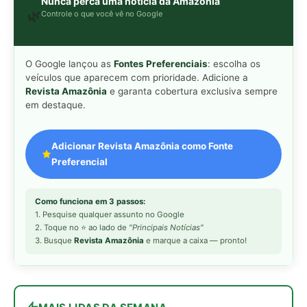
2. Toque no ⭐ ao lado de
"Principais Notícias"
3. Busque
Revista Amazônia
e marque a caixa — pronto!
MAIS LIDAS DA SEMANA
Peixe-lua emerge horizontalmente na
1
superfície oceânica para permitir que
aves marinhas removam ectoparasitas
acumulados em sua pele
Seriema utiliza pernas longas e
2
arremessa serpentes contra rochas
para subjugar presas peçonhentas nos
campos
Poraquê sincroniza descargas
3
elétricas em grupo para amplificar
campo elétrico e atordoar cardumes de
peixes maiores na Amazônia