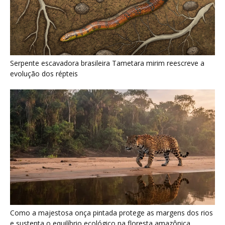
Como a majestosa onça pintada protege as margens dos rios
e sustenta o equilíbrio ecológico na floresta amazônica
Últimas noticias
Nova espécie de rã é descoberta em florestas
do Acre
5 de agosto de 2026
Fertilizante inteligente da USP pode regenerar
solos degradados
5 de agosto de 2026