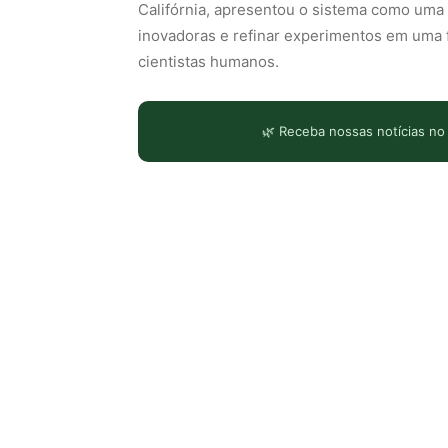
Califórnia, apresentou o sistema como uma 
inovadoras e refinar experimentos em uma 
cientistas humanos.
🌿 Receba nossas notícias no
LEIA TAMBÉM
Explorando os limites