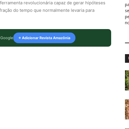
ferramenta revolucionária capaz de gerar hipóteses
pa
fração do tempo que normalmente levaria para
s
p
n
 Google
⭐ Adicionar Revista Amazônia
: Desafios e inovações na tecnologia para a