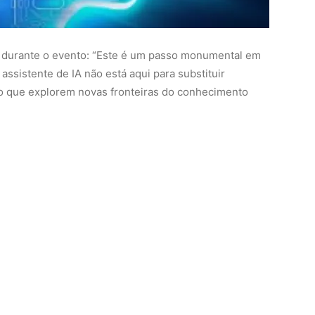
e algoritmos que espelham o método científico,
em objetivos científicos em linguagem natural. A IA
teratura científica para gerar hipóteses testáveis e