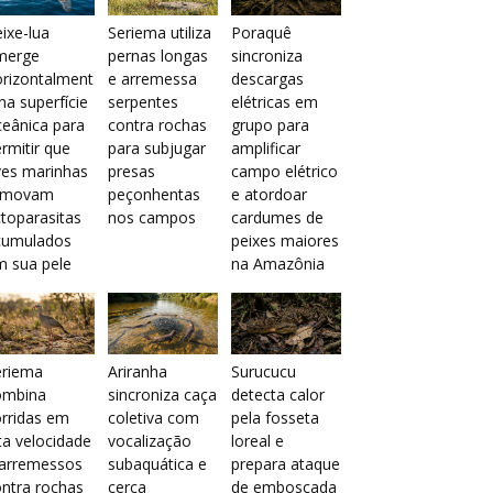
ixe-lua
Seriema utiliza
Poraquê
merge
pernas longas
sincroniza
orizontalment
e arremessa
descargas
na superfície
serpentes
elétricas em
eânica para
contra rochas
grupo para
rmitir que
para subjugar
amplificar
ves marinhas
presas
campo elétrico
emovam
peçonhentas
e atordoar
toparasitas
nos campos
cardumes de
cumulados
peixes maiores
m sua pele
na Amazônia
eriema
Ariranha
Surucucu
ombina
sincroniza caça
detecta calor
rridas em
coletiva com
pela fosseta
ta velocidade
vocalização
loreal e
 arremessos
subaquática e
prepara ataque
ntra rochas
cerca
de emboscada