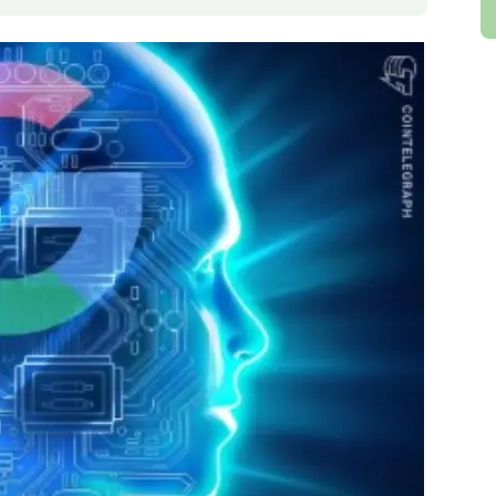
u durante o evento: “Este é um passo monumental em
assistente de IA não está aqui para substituir
ndo que explorem novas fronteiras do conhecimento