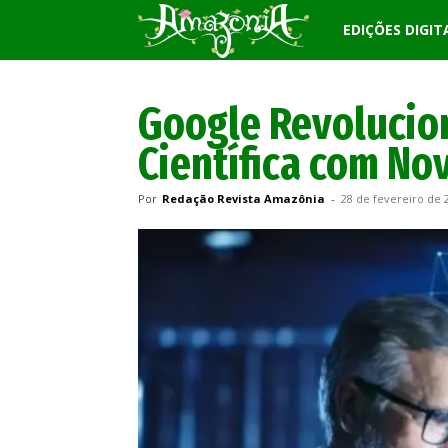
Revista
EDIÇÕES DIGIT
Amazônia
Google Revolucio
Científica com No
Por
Redação Revista Amazônia
-
28 de fevereiro de 