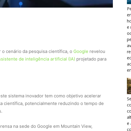
Pe
e
h
e 
oc
pe
a
 cenário da pesquisa científica, o
Google
revelou
r
ec
sistente de inteligência artificial (IA)
projetado para
a
e
este sistema inovador tem como objetivo acelerar
S
a científica, potencialmente reduzindo o tempo de
c
s.
co
al
e
prensa na sede do Google em Mountain View,
co