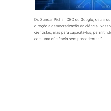
O sistema utiliza um sofisticado conjunto d
permitindo que os pesquisadores especifiqu
então analisa vastos conjuntos de dados e li
propor direções de pesquisa promissoras.