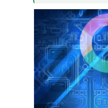
Dr. Sundar Pichai, CEO do Google, declaro
direção à democratização da ciência. Nosso 
cientistas, mas para capacitá-los, permiti
com uma eficiência sem precedentes.”