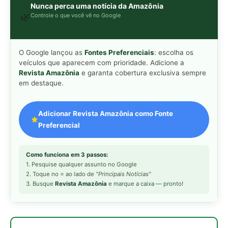
2. Toque no ⭐ ao lado de
"Principais Notícias"
3. Busque
Revista Amazônia
e marque a caixa — pronto!
MAIS LIDAS DA SEMANA
Peixe-lua emerge horizontalmente na
1
superfície oceânica para permitir que
aves marinhas removam ectoparasitas
acumulados em sua pele
Seriema utiliza pernas longas e
2
arremessa serpentes contra rochas
para subjugar presas peçonhentas nos
campos
Poraquê sincroniza descargas
3
elétricas em grupo para amplificar
campo elétrico e atordoar cardumes de
peixes maiores na Amazônia