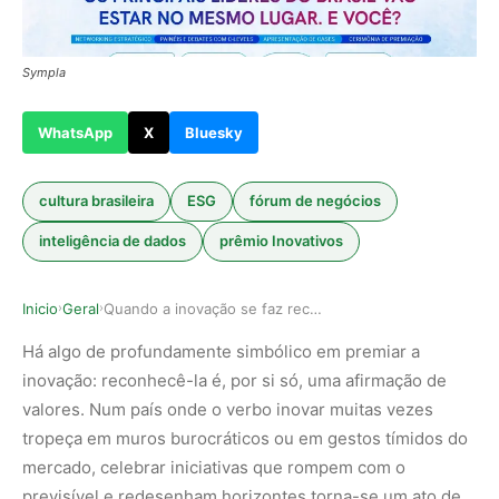
Sympla
WhatsApp
X
Bluesky
cultura brasileira
ESG
fórum de negócios
inteligência de dados
prêmio Inovativos
Inicio
Geral
Quando a inovação se faz reconhecimento: o Prêm…
›
›
Há algo de profundamente simbólico em premiar a
inovação: reconhecê-la é, por si só, uma afirmação de
valores. Num país onde o verbo inovar muitas vezes
tropeça em muros burocráticos ou em gestos tímidos do
mercado, celebrar iniciativas que rompem com o
previsível e redesenham horizontes torna-se um ato de