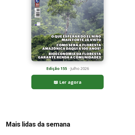
Mais lidas da semana
Peixe-lua emerge horizontalmente na superfície oceânica para
permitir que aves marinhas removam ectoparasitas
acumulados em sua pele