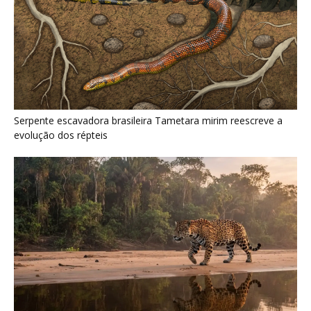
Como a majestosa onça pintada protege as margens dos rios
e sustenta o equilíbrio ecológico na floresta amazônica
Últimas noticias
Jacamim usa vocalização grave que
atravessa o sub-bosque e mantém o...
5 de agosto de 2026
Peixe-boi-amazônico usa lábios preênseis