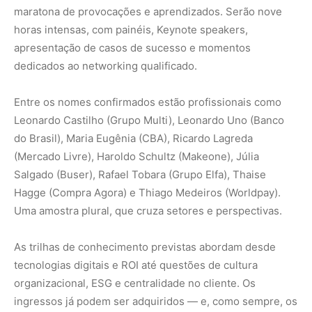
As trilhas de conhecimento previstas abordam desde
tecnologias digitais e ROI até questões de cultura
organizacional, ESG e centralidade no cliente. Os
ingressos já podem ser adquiridos — e, como sempre, os
mais atentos saberão que o valor de uma conversa ou de
uma nova ideia pode, ali, valer mais que qualquer
planilha.
Traço constitutivo da cultura brasileira
No pano de fundo, uma convicção atravessa toda a
proposta: a de que a inovação é um traço constitutivo da
cultura brasileira. Nossa diversidade, longe de ser um
detalhe folclórico, é uma força estratégica. E quando essa
energia criativa encontra método, análise e articulação
intersetorial, ela se transforma em motor de