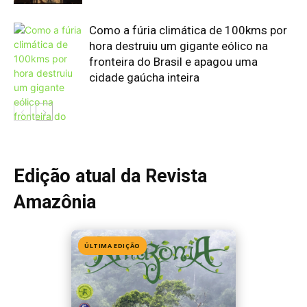
ÚLTIMA EDIÇÃO
Edição 155
· Julho 2026
📖 Ler agora