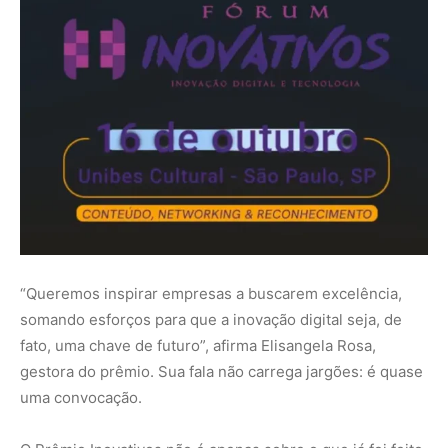
fato, uma chave de futuro”, afirma Elisangela Rosa,
gestora do prêmio. Sua fala não carrega jargões: é quase
uma convocação.
O Prêmio Inovativos não é apenas sobre o que já foi feito.
É sobre o que ainda pode ser. E sobre quem, entre nós,
está disposto a trilhar esse caminho — ousando imaginar
um país mais conectado com seu próprio potencial
inventivo.
Serviço
Prêmio e Fórum Inovativos 2025
Inscrições para o prêmio: até 5 de agosto
Cerimônia de premiação: 16 de outubro, na Unibes
Cultural, em São Paulo
Cadastro: