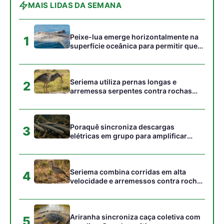
Seriema combina corridas em alta
4
velocidade e arremessos contra rochas
para imobilizar serpentes peçonhentas
no cerrado
Ariranha sincroniza caça coletiva com
5
vocalização subaquática e cerca
cardumes em rios rasos da Amazônia
Gostou desta reportagem?
Siga a Revista Amazônia no Google News
⭐ SEGUIR AGORA