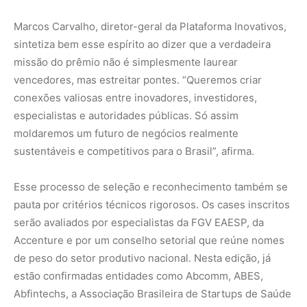
Accenture e por um conselho setorial que reúne nomes
de peso do setor produtivo nacional. Nesta edição, já
estão confirmadas entidades como Abcomm, ABES,
Abfintechs, a Associação Brasileira de Startups de Saúde
e Healthtechs, FecomercioSP, IBEVAR, Ibrac e Pagos. Um
painel que dá ao prêmio o necessário lastro institucional
e setorial para cumprir sua missão de excelência.
Biblioteca de Cases do Prêmio Inovativos
Mais do que visibilidade momentânea, os projetos
vencedores passarão a integrar a Biblioteca de Cases do
Prêmio Inovativos, um acervo público que funciona como
vitrine e referência para práticas exemplares de inovação
digital. Trata-se de uma espécie de cartografia do futuro
possível, que inspira outras iniciativas e consolida um
legado técnico e simbólico.