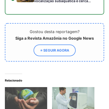
Relacionado
4 Startups que Estão
Teste para diagnosticar
Transformando o Meio
tumores de tireoide ganha
Ambiente
Prêmio Octavio Frias de
Oliveira
Equipamento de Baixo
Custo Ajuda a Manter o
Fornecimento de Energia
em Áreas Afetadas por