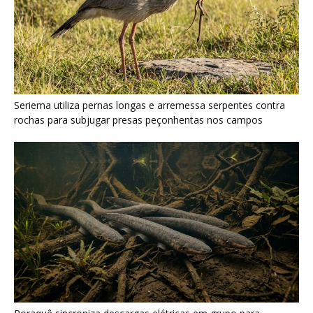
Poraquê sincroniza descargas elétricas em grupo para
amplificar campo elétrico e atordoar cardumes de peixes
maiores na Amazônia
Seriema combina corridas em alta velocidade e arremessos