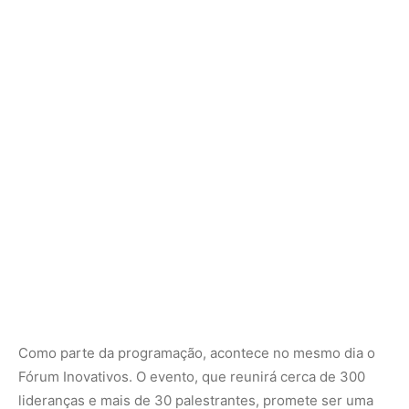
Como parte da programação, acontece no mesmo dia o
Fórum Inovativos. O evento, que reunirá cerca de 300
lideranças e mais de 30 palestrantes, promete ser uma
maratona de provocações e aprendizados. Serão nove
horas intensas, com painéis, Keynote speakers,
apresentação de casos de sucesso e momentos
dedicados ao networking qualificado.
Entre os nomes confirmados estão profissionais como
Leonardo Castilho (Grupo Multi), Leonardo Uno (Banco
do Brasil), Maria Eugênia (CBA), Ricardo Lagreda
(Mercado Livre), Haroldo Schultz (Makeone), Júlia
Salgado (Buser), Rafael Tobara (Grupo Elfa), Thaise
Hagge (Compra Agora) e Thiago Medeiros (Worldpay).
Uma amostra plural, que cruza setores e perspectivas.