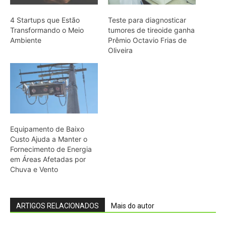
Chuva e Vento
ARTIGOS RELACIONADOS
Mais do autor
Desfile na Ilha do Combu lança coleção
de moda sustentável
CAU/BR prorroga inscrições de
concurso sobre arquitetura indígena
Petrobras abre seleção recorde de R$
270 milhões para cultura
Exposição transforma defensores da
Amazônia em árvores e sementes no