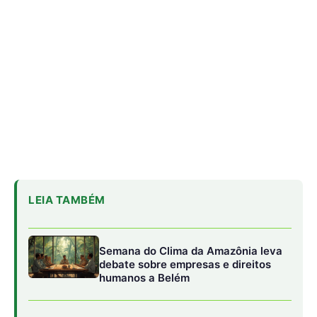
Semana do Clima da Amazônia leva
debate sobre empresas e direitos
humanos a Belém
Como a fúria climática de 100kms
por hora destruiu um gigante eólico
na fronteira do Brasil e apagou uma
cidade gaúcha inteira
O tempero amazônico que está
ganhando cada vez mais fama nos
grandes restaurantes brasileiros