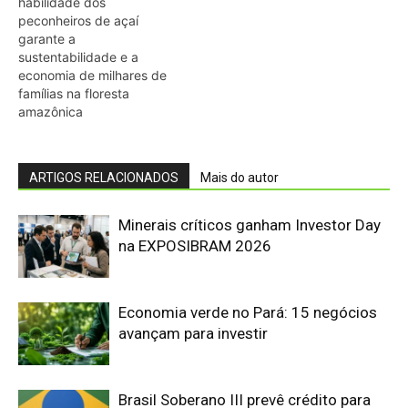
Economia verde no Pará: 15 negócios
avançam para investir
Brasil Soberano III prevê crédito para
minerais críticos
Fórum debate integração e
desenvolvimento da Amazônia Legal
CMSE antecipa geração de energia por
riscos do El Niño no Brasil
Setor mineral acumula R$ 73 bilhões
em dívidas com a União no Brasil