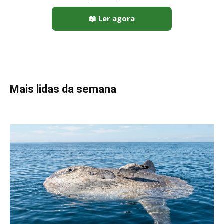
Peixe-lua emerge horizontalmente na superfície oceânica para
permitir que aves marinhas removam ectoparasitas
acumulados em sua pele