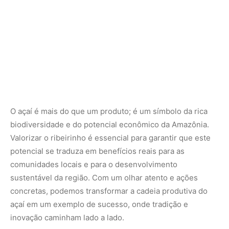
sustentável da região. Com um olhar atento e ações
concretas, podemos transformar a cadeia produtiva do
açaí em um exemplo de sucesso, onde tradição e
inovação caminham lado a lado.
Reinaldo Santos
CEO do Açaí Kaa
Nunca perca uma notícia da Amazônia
🌿
Controle o que você vê no Google
O Google lançou as
Fontes Preferenciais
: escolha os
veículos que aparecem com prioridade. Adicione a
Revista Amazônia
e garanta cobertura exclusiva sempre
em destaque.