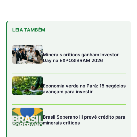
Brasil Soberano III prevê crédito para
minerais críticos
Valorizar o ribeirinho significa não apenas reconhecer
sua contribuição, mas também proporcionar-lhe as
ferramentas necessárias para prosperar. O acesso ao
crédito é um passo fundamental nesse processo. Com
linhas de financiamento adequadas, os ribeirinhos podem
investir em equipamentos, melhorar suas técnicas de
cultivo e expandir suas operações. Além disso, políticas
de crédito específicas podem incentivar práticas
sustentáveis, garantindo a preservação da floresta
amazônica e o uso responsável dos recursos naturais.