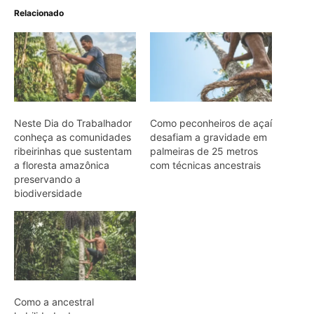
Como a ancestral
habilidade dos
peconheiros de açaí
garante a
sustentabilidade e a
economia de milhares de
famílias na floresta
amazônica
ARTIGOS RELACIONADOS
Mais do autor
Minerais críticos ganham Investor Day
na EXPOSIBRAM 2026