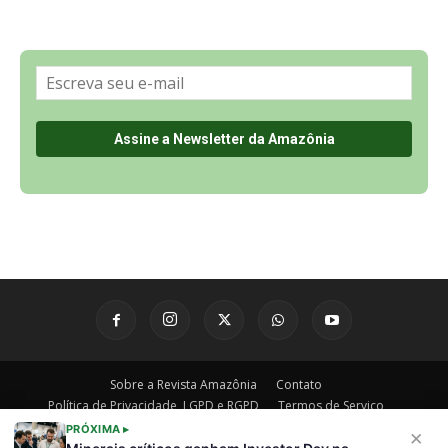
Sobre a Revista Amazônia
Contato
Política de Privacidade, LGPD e RGPD
Termos de Serviço
Últimas Notícias
🌎 Español
©
PRÓXIMA ▸
×