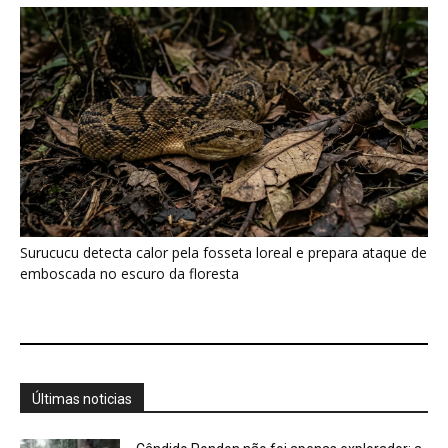
Últimas noticias
Cândido Rondon não foi apenas explorador: a
história do homem que...
7 de agosto de 2026
O fogo, a mandioca e a memória: como a
cozinha ancestral...
7 de agosto de 2026
O segredo da Amazônia pode estar em uma
rede invisível que...
7 de agosto de 2026
Jacaré-açu usa osteodermos vascularizados
do dorso para trocar calor e controlar...