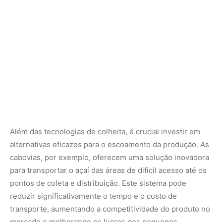
para transportar o açaí das áreas de difícil acesso até os
pontos de coleta e distribuição. Este sistema pode
reduzir significativamente o tempo e o custo de
transporte, aumentando a competitividade do produto no
mercado e melhorando os lucros dos pequenos
produtores.
O fortalecimento da cadeia produtiva do açaí passa,
necessariamente, pela capacitação e valorização dos
ribeirinhos. Iniciativas de treinamento e educação podem
capacitá-los a utilizar novas tecnologias e práticas
agrícolas mais eficientes, além de fomentar a consciência
sobre a importância da sustentabilidade.
Parcerias