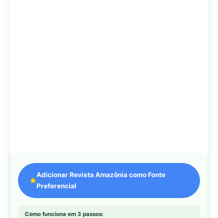
Adicionar Revista Amazônia como Fonte
Preferencial
Como funciona em 3 passos:
1. Pesquise qualquer assunto no Google
2. Toque no ⭐ ao lado de
"Principais Notícias"
3. Busque
Revista Amazônia
e marque a caixa — pronto!
MAIS LIDAS DA SEMANA
Peixe-lua emerge horizontalmente na
1
superfície oceânica para permitir que
aves marinhas removam ectoparasitas
acumulados em sua pele
Seriema utiliza pernas longas e
2
arremessa serpentes contra rochas