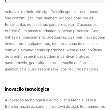
Inovação tecnológica
A inovação tecnológica é outro pilar essencial para a
transformação da cadeia produtiva do açaí. Equipamentos
modernos, como o colhedor automático de açaí por
controle remoto, proposto pelo departamento de
Pesquisa e Desenvolvimento (P&D) do
Açaí Kaa
, podem
revolucionar a colheita, tornando-a mais eficiente e
menos extenuante para os trabalhadores. Esta tecnologia
não só aumenta a produtividade, mas também reduz os
riscos associados ao trabalho manual em altura,
promovendo a segurança e o bem-estar dos ribeirinhos.