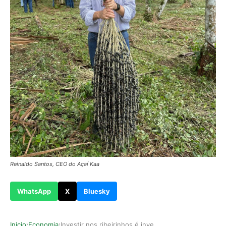
Reinaldo Santos, CEO do Açaí Kaa
WhatsApp
X
Bluesky
Inicio
Economia
Investir nos ribeirinhos é investir no futuro d…
›
›