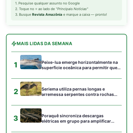
para subjugar presas peçonhentas nos
campos
Poraquê sincroniza descargas
3
elétricas em grupo para amplificar
campo elétrico e atordoar cardumes de
peixes maiores na Amazônia
Ariranha sincroniza caça coletiva com
4
vocalização subaquática e cerca
cardumes em rios rasos da Amazônia
Surucucu detecta calor pela fosseta
5
loreal e prepara ataque de emboscada
no escuro da floresta
Gostou desta reportagem?
Siga a Revista Amazônia no Google News