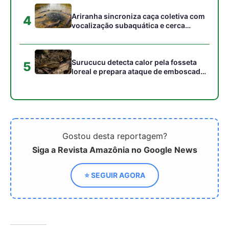
⭐ SEGUIR AGORA
Relacionado
Neste Dia do Trabalhador
Como peconheiros de açaí
conheça as comunidades
desafiam a gravidade em
ribeirinhas que sustentam
palmeiras de 25 metros
a floresta amazônica
com técnicas ancestrais
preservando a
biodiversidade