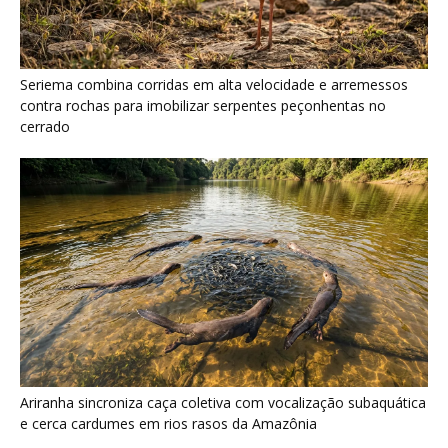
Ariranha sincroniza caça coletiva com vocalização subaquática
e cerca cardumes em rios rasos da Amazônia
Surucucu detecta calor pela fosseta loreal e prepara ataque de
emboscada no escuro da floresta